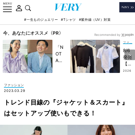
#一生ものジュエリー
#Tシャツ
#紫外線（UV）対策
今、あなたにオススメ〈PR〉
Recommended by
ファッション
「N
8/6
OT
発売
A
【H
HO
&M
2026
TEL
.08.0
】最
4
」で
新コ
ファッション
子ど
ラボ
2023.03.29
もの
は
記憶
トレンド目線の『ジャケット＆スカート』
「シ
に一
ンプ
はセットアップ使いもできる！
生残
ルト
る
ップ
【極
ス」
上の