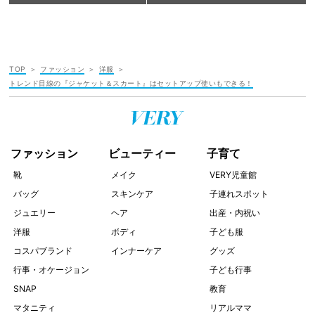
TOP
ファッション
洋服
トレンド目線の『ジャケット＆スカート』はセットアップ使いもできる！
ファッション
ビューティー
子育て
靴
メイク
VERY児童館
バッグ
スキンケア
子連れスポット
ジュエリー
ヘア
出産・内祝い
洋服
ボディ
子ども服
コスパブランド
インナーケア
グッズ
行事・オケージョン
子ども行事
SNAP
教育
マタニティ
リアルママ