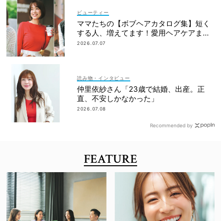
ビューティー
ママたちの【ボブヘアカタログ集】短く
する人、増えてます！愛用ヘアケアまで
全部見せ
2026.07.07
読み物・インタビュー
仲里依紗さん「23歳で結婚、出産。正
直、不安しかなかった」
2026.07.08
Recommended by
FEATURE