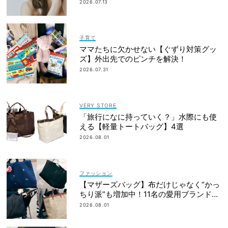
「愛しいです」
2026.07.13
子育て
ママたちに欠かせない【ぐずり対策グッ
ズ】外出先でのピンチを解決！
2026.07.31
VERY STORE
「旅行になに持っていく？」水際にも使
える【軽量トートバッグ】4選
2026.08.01
ファッション
【マザーズバッグ】布だけじゃなく“かっ
ちり派”も増加中！11名の愛用ブランド
は？
2026.08.01