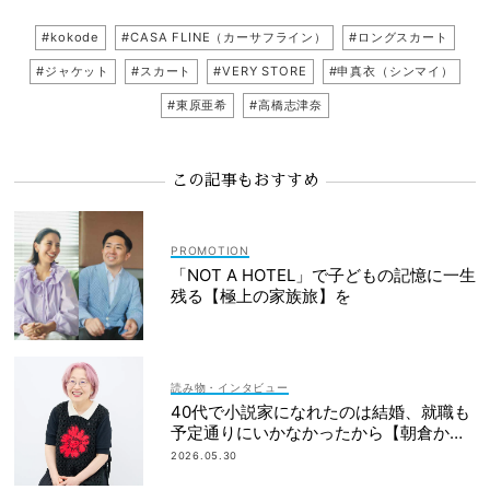
#kokode
#CASA FLINE（カーサフライン）
#ロングスカート
#ジャケット
#スカート
#VERY STORE
#申真衣（シンマイ）
#東原亜希
#高橋志津奈
この記事もおすすめ
「NOT A HOTEL」で子どもの記憶に一生
残る【極上の家族旅】を
読み物・インタビュー
40代で小説家になれたのは結婚、就職も
予定通りにいかなかったから【朝倉かす
みさん】
2026.05.30