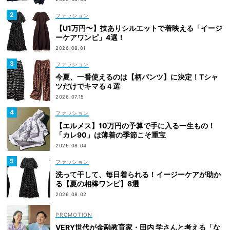
ファッション
【U1万円〜】技ありシルエットで着映える「イージ
ーケアワンピ」4選！
2026.08.01
ファッション
今夏、一番使えるのは【柄パンツ】に決定！Tシャ
ツだけでキマる４選
2026.07.15
ファッション
【エルメス】10万円の予算で手に入る一生もの！
「カレ90」は薄着の季節こそ重宝
2026.08.04
ファッション
洗って干して、毎日着られる！イージーケアが助か
る【夏の相棒ワンピ】8選
2026.08.02
VERY世代が金融教育家・田内 学さんと考える「な