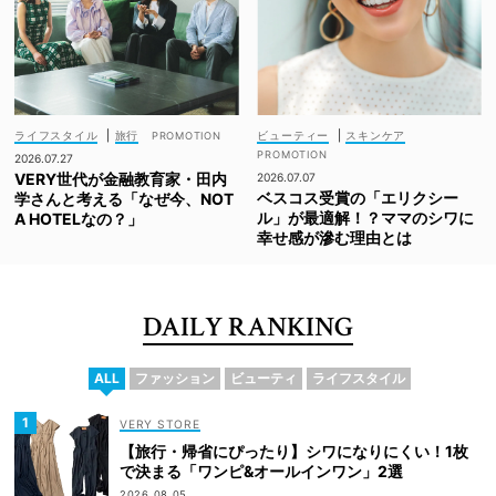
ライフスタイル
|
旅行
ビューティー
|
スキンケア
2026.07.27
VERY世代が金融教育家・田内
2026.07.07
ベスコス受賞の「エリクシー
学さんと考える「なぜ今、NOT
ル」が最適解！？ママのシワに
A HOTELなの？」
幸せ感が滲む理由とは
DAILY RANKING
ALL
ファッション
ビューティ
ライフスタイル
VERY STORE
【旅行・帰省にぴったり】シワになりにくい！1枚
で決まる「ワンピ&オールインワン」2選
2026.08.05