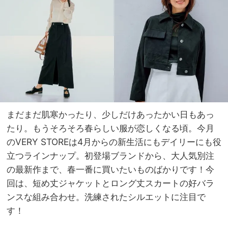
が買
家族
い！
旅】
黒パ
を
ンツ
合わ
せも
即サ
マ見
え
まだまだ肌寒かったり、少しだけあったかい日もあっ
たり。もうそろそろ春らしい服が恋しくなる頃。今月
のVERY STOREは4月からの新生活にもデイリーにも役
立つラインナップ。初登場ブランドから、大人気別注
の最新作まで、春一番に買いたいものばかりです！今
回は、短め丈ジャケットとロング丈スカートの好バラ
ンスな組み合わせ。洗練されたシルエットに注目で
す！