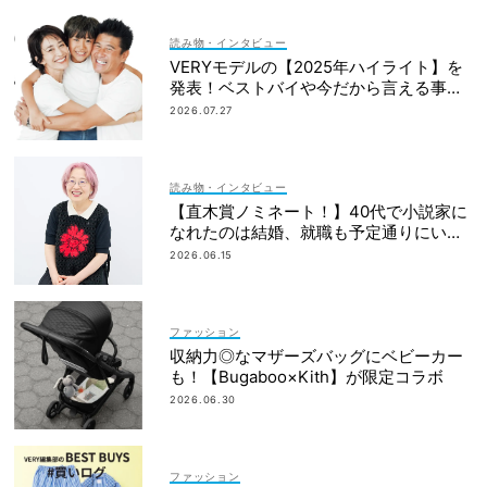
読み物・インタビュー
VERYモデルの【2025年ハイライト】を
発表！ベストバイや今だから言える事件
簿も大公開
2026.07.27
読み物・インタビュー
【直木賞ノミネート！】40代で小説家に
なれたのは結婚、就職も予定通りにいか
なかったから｜朝倉かすみさん
2026.06.15
ファッション
収納力◎なマザーズバッグにベビーカー
も！【Bugaboo×Kith】が限定コラボ
2026.06.30
ファッション