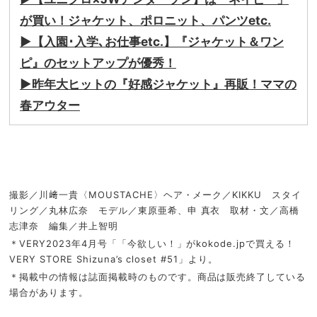
が買い！ジャケット、ポロニット、パンツetc.
▶︎【入園･入学､お仕事etc.】『ジャケット＆ワン
ピ』のセットアップが優秀！
▶︎昨年大ヒットの『好感ジャケット』再販！ママの
春アウター
撮影／川﨑一貴〈MOUSTACHE〉ヘア・メーク／KIKKU スタイ
リング／丸林広奈 モデル／東原亜希、申 真衣 取材・文／高橋
志津奈 編集／井上智明
＊VERY2023年4月号「「今欲しい！」がkokode.jpで買える！
VERY STORE Shizuna’s closet #51」より。
＊掲載中の情報は誌面掲載時のものです。商品は販売終了している
場合があります。