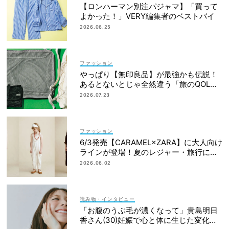
【ロンハーマン別注パジャマ】「買って
よかった！」VERY編集者のベストバイ
2026.06.25
ファッション
やっぱり【無印良品】が最強かも伝説！
あるとないとじゃ全然違う「旅のQOL爆
上げアイテム」
2026.07.23
ファッション
6/3発売【CARAMEL×ZARA】に大人向け
ラインが登場！夏のレジャー・旅行にも
おすすめ
2026.06.02
読み物・インタビュー
「お腹のうぶ毛が濃くなって」貴島明日
香さん(30)妊娠で心と体に生じた変化も