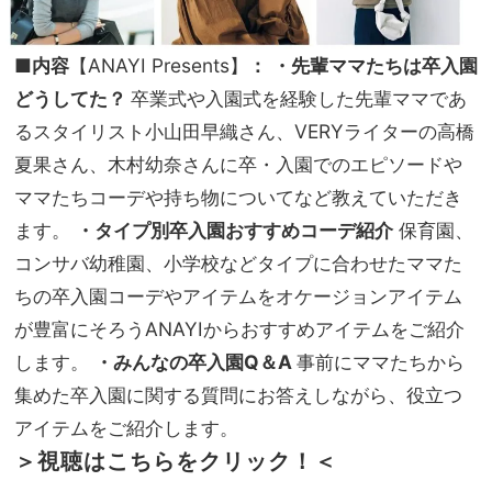
■内容
【ANAYI Presents】
：
・先輩ママたちは卒入園
どうしてた？
卒業式や入園式を経験した先輩ママであ
るスタイリスト小山田早織さん、VERYライターの高橋
夏果さん、木村幼奈さんに卒・入園でのエピソードや
ママたちコーデや持ち物についてなど教えていただき
ます。
・タイプ別卒入園おすすめコーデ紹介
保育園、
コンサバ幼稚園、小学校などタイプに合わせたママた
ちの卒入園コーデやアイテムをオケージョンアイテム
が豊富にそろうANAYIからおすすめアイテムをご紹介
します。
・みんなの卒入園Q＆A
事前にママたちから
集めた卒入園に関する質問にお答えしながら、役立つ
アイテムをご紹介します。
＞視聴はこちらをクリック！＜