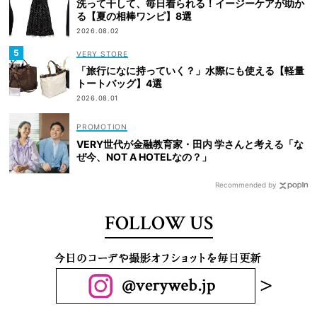
洗って干して、毎日着られる！イージーケアが助か
る【夏の相棒ワンピ】8選
2026.08.02
VERY STORE
「旅行になに持っていく？」水際にも使える【軽量
トートバッグ】4選
2026.08.01
VERY世代が金融教育家・田内 学さんと考える「な
ぜ今、NOT A HOTELなの？」
Recommended by
FOLLOW US