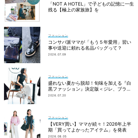
「NOT A HOTEL」で子どもの記憶に一生
残る【極上の家族旅】を
ファッション
コンサバ派ママが「もう５年愛用」習い
事や送迎に頼れる名品バッグって？
2026.07.09
ファッション
盛れない夏から脱却！旬味を加える『白
黒ファッション』決定版＜ジレ、ブラウ
ス、セットアップetc.＞
2026.07.20
ファッション
【VERY買い】ママが続々！2026年上半
期「買ってよかったアイテム」を発表
2026.08.05