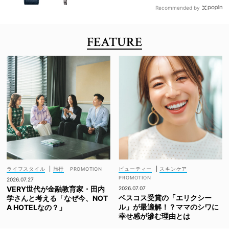
Recommended by
FEATURE
ライフスタイル
|
旅行
ビューティー
|
スキンケア
2026.07.27
VERY世代が金融教育家・田内
2026.07.07
ベスコス受賞の「エリクシー
学さんと考える「なぜ今、NOT
ル」が最適解！？ママのシワに
A HOTELなの？」
幸せ感が滲む理由とは