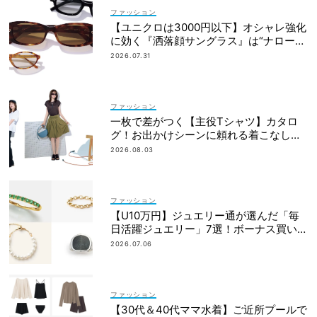
ファッション
【ユニクロは3000円以下】オシャレ強化
に効く『洒落顔サングラス』は“ナローフ
ォルム”が最旬！
2026.07.31
ファッション
一枚で差がつく【主役Tシャツ】カタロ
グ！お出かけシーンに頼れる着こなし実
例も
2026.08.03
ファッション
【U10万円】ジュエリー通が選んだ「毎
日活躍ジュエリー」7選！ボーナス買いに
おすすめ
2026.07.06
ファッション
【30代＆40代ママ水着】ご近所プールで