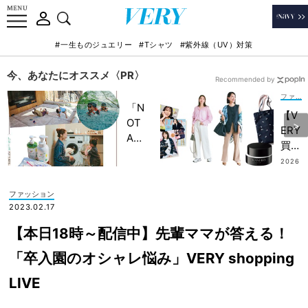
#一生ものジュエリー
#Tシャツ
#紫外線（UV）対策
今、あなたにオススメ〈PR〉
Recommended by
ファッション
「N
【V
OT
ERY
A
買
HO
い】
2026
TEL
.08.0
ママ
5
」で
が
ファッション
子ど
続々
2023.02.17
もの
！
記憶
【本日18時～配信中】先輩ママが答える！
202
に一
6年
「卒入園のオシャレ悩み」VERY shopping
生残
上半
る
LIVE
期
【極
「買
上の