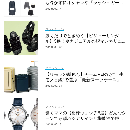
も浮かずにオシャレな「ラッシュガード
＆ショートパンツセット」6選！
2026.07.17
ファッション
履くだけでときめく【ビジューサンダ
ル】5選！夏カジュアルの脱マンネリに効
果大
2026.07.20
ファッション
【リモワの新色も】チームVERYが“一生
モノ目線”で選ぶ「最新スーツケース」5
選！
2026.07.24
ファッション
働くママの【相棒ウォッチ6選】どんなシ
ーンでも頼れるデザインと機能性で厳
選！
2026.07.13