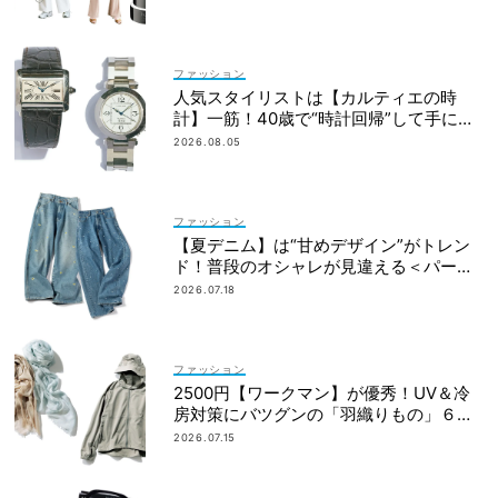
ファッション
人気スタイリストは【カルティエの時
計】一筋！40歳で“時計回帰”して手に入
れた名品は？
2026.08.05
ファッション
【夏デニム】は“甘めデザイン”がトレン
ド！普段のオシャレが見違える＜パー
ル、レースetc.＞
2026.07.18
ファッション
2500円【ワークマン】が優秀！UV＆冷
房対策にバツグンの「羽織りもの」６選
＜水際、旅行etc.＞
2026.07.15