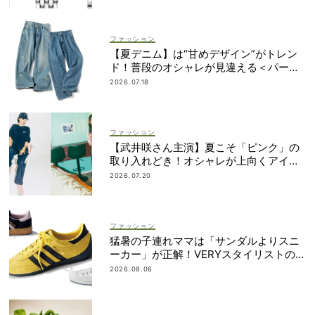
ファッション
【夏デニム】は“甘めデザイン”がトレン
ド！普段のオシャレが見違える＜パー
ル、レースetc.＞
2026.07.18
ファッション
【武井咲さん主演】夏こそ「ピンク」の
取り入れどき！オシャレが上向くアイデ
ィア6選
2026.07.20
ファッション
猛暑の子連れママは「サンダルよりスニ
ーカー」が正解！VERYスタイリストの愛
用品5選
2026.08.06