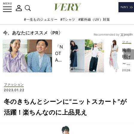
#一生ものジュエリー
#Tシャツ
#紫外線（UV）対策
今、あなたにオススメ〈PR〉
Recommended by
ファッション
「N
梅雨
OT
明け
A
～猛
HO
暑ま
2026
TEL
.07.11
で！
」で
気温
ファッション
子ど
＆天
2023.01.22
もの
候全
記憶
冬のきちんとシーンに“ニットスカート”が
対応
に一
な7
活躍！楽ちんなのに上品見え
生残
月の
る
おす
【極
すめ
上の