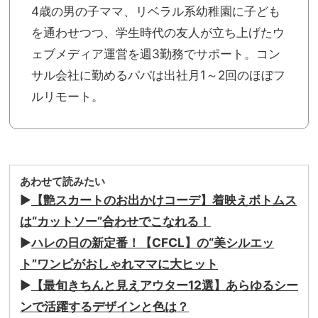
4歳の男の子ママ、リベラル系幼稚園に子ども
を通わせつつ、学生時代の友人が立ち上げたウ
ェブメディア運営を週3勤務でサポート。コン
サル会社に勤めるパパは出社月1～2回のほぼフ
ルリモート。
あわせて読みたい
▶︎
【艶スカートのお出かけコーデ】着映えボトムス
は“カットソー”合わせでこなれる！
▶︎
ハレの日の新定番！【CFCL】の“美シルエッ
ト”ワンピがおしゃれママに大ヒット
▶︎
【最旬きちんと見えアウター12選】あらゆるシー
ンで活躍するデザインと色は？