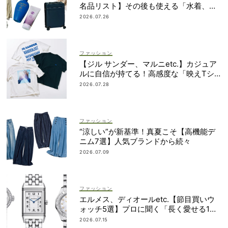
名品リスト】その後も使える「水着、バ
ッグ、UVアイテムetc.」！
2026.07.26
ファッション
【ジル サンダー、マルニetc.】カジュア
ルに自信が持てる！高感度な「映えTシ
ャツ」7選
2026.07.28
ファッション
“涼しい”が新基準！真夏こそ【高機能デ
ニム7選】人気ブランドから続々
2026.07.09
ファッション
エルメス、ディオールetc.【節目買いウ
ォッチ5選】プロに聞く「長く愛せる1
本」の選び方
2026.07.15