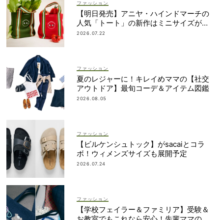
ファッション
【明日発売】アニヤ・ハインドマーチの
人気「トート」の新作はミニサイズがセ
ット！
2026.07.22
ファッション
夏のレジャーに！キレイめママの【社交
アウトドア】最旬コーデ＆アイテム図鑑
2026.08.05
ファッション
【ビルケンシュトック】がsacaiとコラ
ボ！ウィメンズサイズも展開予定
2026.07.24
ファッション
【学校フェイラー＆ファミリア】受験＆
お教室でもこれなら安心！先輩ママの地