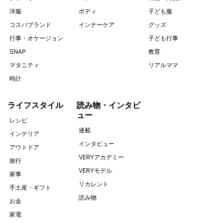
洋服
ボディ
子ども服
コスパブランド
インナーケア
グッズ
行事・オケージョン
子ども行事
SNAP
教育
マタニティ
リアルママ
時計
ライフスタイル
読み物・インタビ
ュー
レシピ
連載
インテリア
インタビュー
アウトドア
VERYアカデミー
旅行
VERYモデル
家事
リカレント
手土産・ギフト
読み物
お金
家電