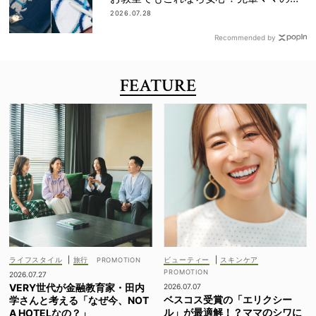
味見えしないネイビー小物
2026.07.28
Recommended by
FEATURE
ライフスタイル
|
旅行
ビューティー
|
スキンケア
2026.07.27
VERY世代が金融教育家・田内
2026.07.07
ベスコス受賞の「エリクシー
学さんと考える「なぜ今、NOT
ル」が最適解！？ママのシワに
A HOTELなの？」