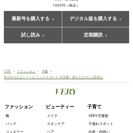
1000円（税込）
最新号を購入する
デジタル版を購入する
試し読み
定期購読
TOP
ファッション
洋服
冬のきちんとシーンに“ニットスカート”が活躍！楽ちんなのに上品見え
ファッション
ビューティー
子育て
靴
メイク
VERY児童館
バッグ
スキンケア
子連れスポット
ジュエリー
ヘア
出産・内祝い