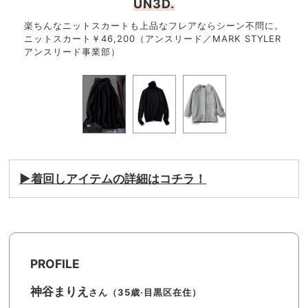
UN3D.
楽ちんなニットスカートも上品なフレアならシーン不問に。
“忙
IX
ニットスカート￥46,200（アンスリード／MARK STYLER
ージ
アンスリード事業部）
￥27
▶︎着回しアイテムの詳細はコチラ！
PROFILE
神谷まりえ
さん（35歳·目黒区在住）