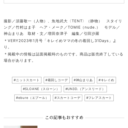
撮影／須藤敬一（人物）、魚地武大〈TENT〉（静物） スタイリ
ング／竹村はま子 ヘア・メーク／TOMIE（nude.） モデル／
神山まりあ 取材・文／増田奈津子 編集／引田沙羅
＊VERY2023年1月号「キレイめママの冬の着回し31Days」よ
り。
＊掲載中の情報は誌面掲載時のものです。商品は販売終了している
場合があります。
#ニットスカート
#着回しコーデ
#神山まりあ
#キレイめ
#SLOANE（スローン）
#UN3D.（アンスリード）
#ebure（エブール）
#スカートコーデ
#フレアスカート
この記事もおすすめ