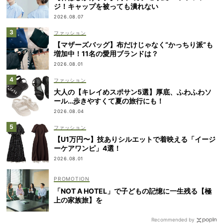
ジ！キャップを被っても潰れない
2026.08.07
ファッション
【マザーズバッグ】布だけじゃなく“かっちり派”も
増加中！11名の愛用ブランドは？
2026.08.01
ファッション
大人の【キレイめスポサン5選】厚底、ふわふわソ
ール…歩きやすくて夏の旅行にも！
2026.08.04
ファッション
【U1万円〜】技ありシルエットで着映える「イージ
ーケアワンピ」4選！
2026.08.01
「NOT A HOTEL」で子どもの記憶に一生残る【極
上の家族旅】を
Recommended by