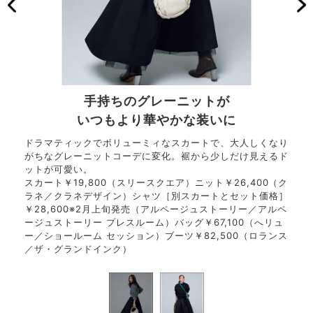
手持ちのグレーニットが
いつもより華やかな装いに
げ。
ドラマティックでボリューミィなスカートで、大人しくなり
ブラ
400
がちなグレーニットコーデに変化。裾から少しだけ見えるド
スカ
タンダ
ットが可愛い。
（ハ
ステ）
スカート￥19,800（スリースクエア）ニット￥26,400（ク
ード
とも
ラネ／クラネデザイン）シャツ［別スカートとセット価格］
サン
0（ア
￥28,600※2月上旬発売（アルページュストーリー／アルペ
にゴ
0
ージュストーリー プレスルーム）バッグ￥67,100（へリュ
イヴ
74,
ー／ショールーム セッション）ブーツ￥82,500（ロランス
（ザ
／ザ・グランドインク）
80