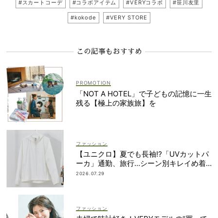
#スカートコーデ
#コラボアイテム
#VERYコラボ
#笹川友里
#kokode
#VERY STORE
この記事もおすすめ
「NOT A HOTEL」で子どもの記憶に一生
残る【極上の家族旅】を
ファッション
【ユニクロ】夏でも長袖⁉「UVカットパ
ーカ」通勤、旅行…シーン別キレイめ着
こなし3選
2026.07.29
ファッション