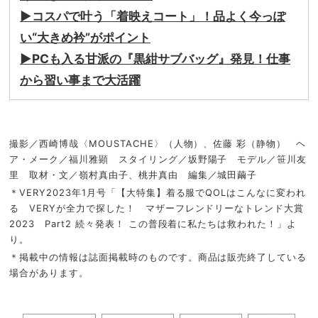
▶︎コスパで叶う「着映えコート」！品よく今っぽ
い“大きめ衿”がポイント
▶︎PCも入る甘派の『黒紺サブバッグ』発見！仕事
から習い事まで大活躍
撮影／西崎博哉〈MOUSTACHE〉（人物）、佐藤 彩（静物） ヘ
ア・メーク／福川雅顕 スタイリング／坂野陽子 モデル／笹川友
里 取材・文／嶺村真由子、桃井真由 編集／城田繭子
＊VERY2023年1月号「【大特集】着る服でQOLはこんなに変われ
る VERYが全力で探した！ マザーフレンドリーなトレンド大賞
2023 Part2 続々発表！ この普段着に私たちは救われた！」よ
り。
＊掲載中の情報は誌面掲載時のものです。商品は販売終了している
場合があります。