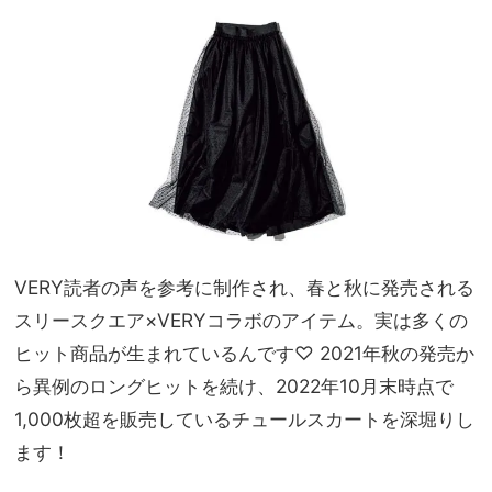
きる
家族
「旅
旅】
ワー
を
ドロ
ー
ブ」
7選
VERY読者の声を参考に制作され、春と秋に発売される
スリースクエア×VERYコラボのアイテム。実は多くの
ヒット商品が生まれているんです♡ 2021年秋の発売か
ら異例のロングヒットを続け、2022年10月末時点で
1,000枚超を販売しているチュールスカートを深堀りし
ます！