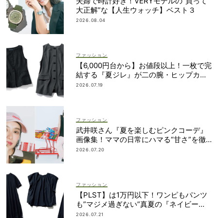
夫婦で時計好き！VERYモデルの“買って
大正解”な【人生ウォッチ】ベスト３
2026.08.04
ファッション
【6,000円台から】お値段以上！一枚で完
結する『夏ジレ』が二の腕・ヒップカバ
ーに大活躍
2026.07.19
ファッション
武井咲さん『夏を楽しむピンクコーデ』
画像集！ママの日常にハマる“甘さ”を徹
底ガイド
2026.07.20
ファッション
【PLST】は1万円以下！ワンピもパンツ
も”マジメ過ぎない”真夏の『ネイビー
服』６選
2026.07.21