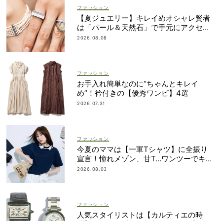
ファッション
【夏ジュエリー】キレイめオシャレ賢者
は「パール＆天然石」で手元にアクセン
ト！
2026.08.08
ファッション
お手入れ簡単なのに“ちゃんとキレイ
め”！衿付きの【優秀ワンピ】4選
2026.07.31
ファッション
今夏のママは【一軍Tシャツ】に全振り
宣言！憧れメゾン、甘T…ワンツーでキマ
るものだけ
2026.08.03
ファッション
人気スタイリストは【カルティエの時