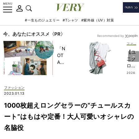
#一生ものジュエリー
#Tシャツ
#紫外線（UV）対策
今、あなたにオススメ〈PR〉
Recommended by
ファッション
「N
【ユ
OT
ニク
A
ロ】
HO
の楽
2026
TEL
.07.0
ちん
9
」で
パン
ファッション
子ど
ツは
2023.01.13
もの
必需
記憶
1000枚超えロングセラーの“チュールスカ
品！
に一
気温
ート”はもはや定番！大人可愛いオシャレの
生残
差に
る
名脇役
も対
【極
応で
上の