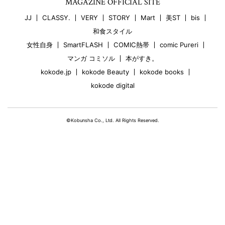
MAGAZINE OFFICIAL SITE
JJ
CLASSY.
VERY
STORY
Mart
美ST
bis
和食スタイル
女性自身
SmartFLASH
COMIC熱帯
comic Pureri
マンガ コミソル
本がすき。
kokode.jp
kokode Beauty
kokode books
kokode digital
©Kobunsha Co., Ltd. All Rights Reserved.