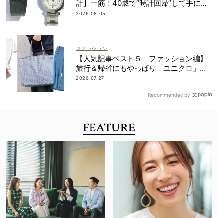
計】一筋！40歳で“時計回帰”して手に入
れた名品は？
2026.08.05
ファッション
【人気記事ベスト５｜ファッション編】
旅行＆帰省にもやっぱり「ユニクロ」が
最強説！
2026.07.27
Recommended by
FEATURE