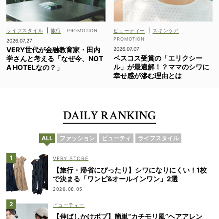
ライフスタイル
|
旅行
ビューティー
|
スキンケア
2026.07.27
VERY世代が金融教育家・田内
2026.07.07
ベスコス受賞の「エリクシー
学さんと考える「なぜ今、NOT
ル」が最適解！？ママのシワに
A HOTELなの？」
幸せ感が滲む理由とは
DAILY RANKING
ALL
ファッション
ビューティ
ライフスタイル
VERY STORE
【旅行・帰省にぴったり】シワになりにくい！1枚
で決まる「ワンピ&オールインワン」2選
2026.08.05
ビューティー
【伸ばしかけボブ】簡単“カチモリ風”ヘアアレン