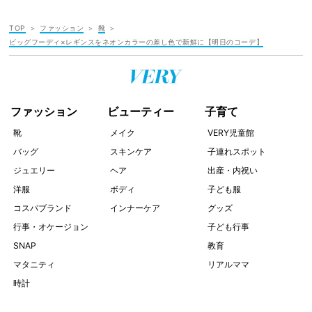
TOP
ファッション
靴
ビッグフーディ×レギンスをネオンカラーの差し色で新鮮に【明日のコーデ】
ファッション
ビューティー
子育て
靴
メイク
VERY児童館
バッグ
スキンケア
子連れスポット
ジュエリー
ヘア
出産・内祝い
洋服
ボディ
子ども服
コスパブランド
インナーケア
グッズ
行事・オケージョン
子ども行事
SNAP
教育
マタニティ
リアルママ
時計