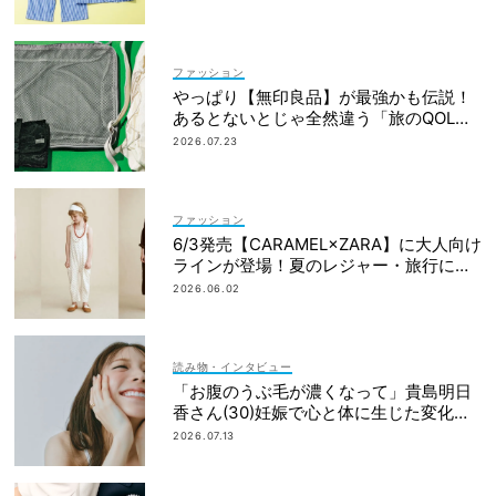
ファッション
やっぱり【無印良品】が最強かも伝説！
あるとないとじゃ全然違う「旅のQOL爆
上げアイテム」
2026.07.23
ファッション
6/3発売【CARAMEL×ZARA】に大人向け
ラインが登場！夏のレジャー・旅行にも
おすすめ
2026.06.02
読み物・インタビュー
「お腹のうぶ毛が濃くなって」貴島明日
香さん(30)妊娠で心と体に生じた変化も
「愛しいです」
2026.07.13