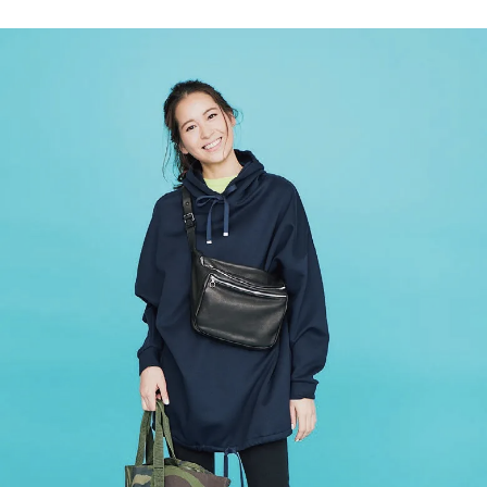
も“
家族
サラ
旅】
リ”
を
な
「薄
軽デ
ニ
ム」
3選