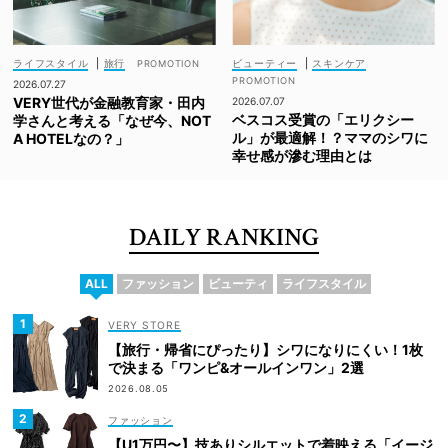
ライフスタイル
|
旅行
ビューティー
|
スキンケア
2026.07.27
VERY世代が金融教育家・田内
2026.07.07
ベスコス受賞の「エリクシー
学さんと考える「なぜ今、NOT
ル」が最適解！？ママのシワに
A HOTELなの？」
幸せ感が滲む理由とは
DAILY RANKING
ALL
ファッション
ビューティ
ライフスタイル
VERY STORE
【旅行・帰省にぴったり】シワになりにくい！1枚
で決まる「ワンピ&オールインワン」2選
2026.08.05
ファッション
【U1万円〜】技ありシルエットで着映える「イージ