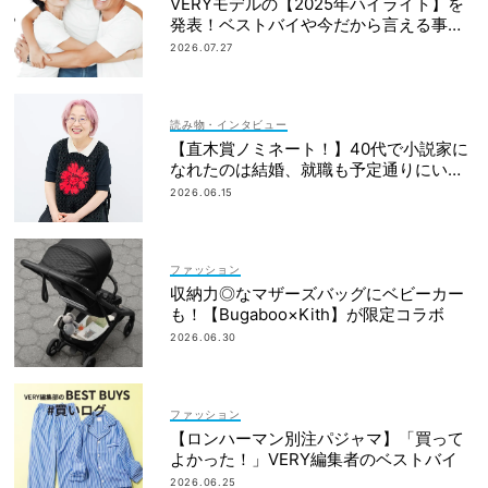
VERYモデルの【2025年ハイライト】を
発表！ベストバイや今だから言える事件
簿も大公開
2026.07.27
読み物・インタビュー
【直木賞ノミネート！】40代で小説家に
なれたのは結婚、就職も予定通りにいか
なかったから｜朝倉かすみさん
2026.06.15
ファッション
収納力◎なマザーズバッグにベビーカー
も！【Bugaboo×Kith】が限定コラボ
2026.06.30
ファッション
【ロンハーマン別注パジャマ】「買って
よかった！」VERY編集者のベストバイ
2026.06.25