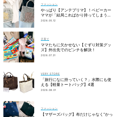
ファッション
やっぱり【アンテプリマ】！ベビーカー
ママが「結局こればかり持ってしまう」
納得の理由
2026.05.12
子育て
ママたちに欠かせない【ぐずり対策グッ
ズ】外出先でのピンチを解決！
2026.07.31
VERY STORE
「旅行になに持っていく？」水際にも使
える【軽量トートバッグ】4選
2026.08.01
ファッション
【マザーズバッグ】布だけじゃなく“かっ