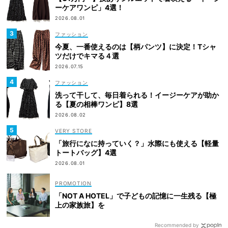
ーケアワンピ」4選！
2026.08.01
ファッション
今夏、一番使えるのは【柄パンツ】に決定！Tシャ
ツだけでキマる４選
2026.07.15
ファッション
洗って干して、毎日着られる！イージーケアが助か
る【夏の相棒ワンピ】8選
2026.08.02
VERY STORE
「旅行になに持っていく？」水際にも使える【軽量
トートバッグ】4選
2026.08.01
「NOT A HOTEL」で子どもの記憶に一生残る【極
上の家族旅】を
Recommended by