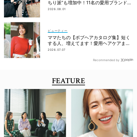
ちり派”も増加中！11名の愛用ブランド
は？
2026.08.01
ビューティー
ママたちの【ボブヘアカタログ集】短く
する人、増えてます！愛用ヘアケアまで
全部見せ
2026.07.07
Recommended by
FEATURE