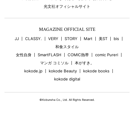
光文社オフィシャルサイト
MAGAZINE OFFICIAL SITE
JJ
CLASSY.
VERY
STORY
Mart
美ST
bis
和食スタイル
女性自身
SmartFLASH
COMIC熱帯
comic Pureri
マンガ コミソル
本がすき。
kokode.jp
kokode Beauty
kokode books
kokode digital
©Kobunsha Co., Ltd. All Rights Reserved.