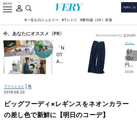
#一生ものジュエリー
#Tシャツ
#紫外線（UV）対策
今、あなたにオススメ〈PR〉
Recommended by
ファッション
「N
【7
OT
000
A
円
HO
台〜
2026
TEL
.07.0
】ラ
8
」で
ク＆
|
ファッション
靴
子ど
美脚
2019.06.22
もの
は大
記憶
ビッグフーディ×レギンスをネオンカラー
前
に一
提！
の差し色で新鮮に【明日のコーデ】
生残
湿度
る
が高
【極
い日
上の