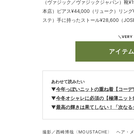
（ヴァジック／ヴァジックジャパン）靴¥
本店）ピアス¥44,000（リューク）リング¥
ステ）手に持ったストール¥28,600（JOSE
＼VERY
アイテ
あわせて読みたい
▼
今年っぽいニットの重ね着【コーデ
▼
今冬オシャレに必須の【極薄ニット
▼
最高の輝きは果てしない！「次なる
撮影／西崎博哉〈MOUSTACHE〉 ヘア・