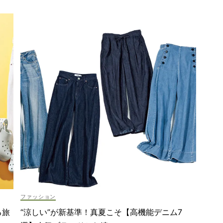
ファッション
る旅
“涼しい”が新基準！真夏こそ【高機能デニム7