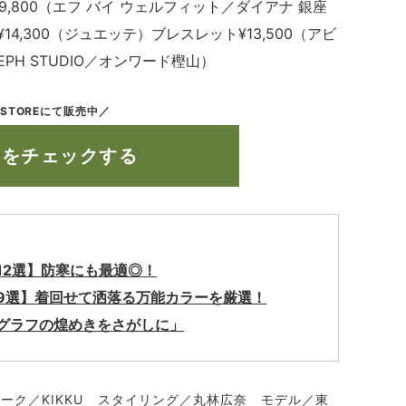
19,800（エフ バイ ウェルフィット／ダイアナ 銀座
14,300（ジュエッテ）ブレスレット¥13,500（アビ
PH STUDIO／オンワード樫山）
 STOREにて販売中／
ムをチェックする
12選】防寒にも最適◎！
9選】着回せて洒落る万能カラーを厳選！
グラフの煌めきをさがしに」
メーク／KIKKU スタイリング／丸林広奈 モデル／東