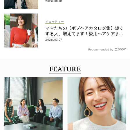
は？
2026.08.01
ビューティー
ママたちの【ボブヘアカタログ集】短く
する人、増えてます！愛用ヘアケアまで
全部見せ
2026.07.07
Recommended by
FEATURE