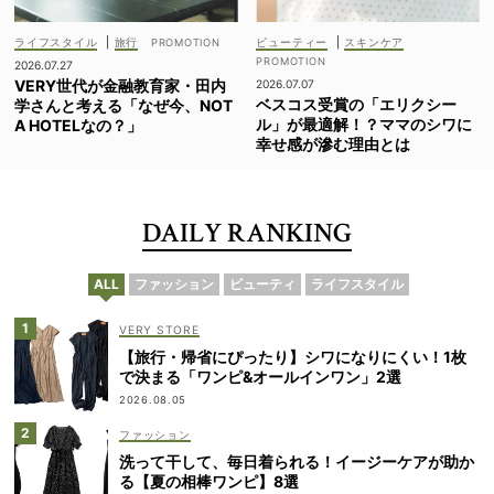
ライフスタイル
|
旅行
ビューティー
|
スキンケア
2026.07.27
VERY世代が金融教育家・田内
2026.07.07
ベスコス受賞の「エリクシー
学さんと考える「なぜ今、NOT
ル」が最適解！？ママのシワに
A HOTELなの？」
幸せ感が滲む理由とは
DAILY RANKING
ALL
ファッション
ビューティ
ライフスタイル
VERY STORE
【旅行・帰省にぴったり】シワになりにくい！1枚
で決まる「ワンピ&オールインワン」2選
2026.08.05
ファッション
洗って干して、毎日着られる！イージーケアが助か
る【夏の相棒ワンピ】8選