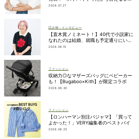
簿も大公開
2026.07.27
読み物・インタビュー
【直木賞ノミネート！】40代で小説家に
なれたのは結婚、就職も予定通りにいか
なかったから｜朝倉かすみさん
2026.06.15
ファッション
収納力◎なマザーズバッグにベビーカー
も！【Bugaboo×Kith】が限定コラボ
2026.06.30
ファッション
【ロンハーマン別注パジャマ】「買って
よかった！」VERY編集者のベストバイ
2026.06.25