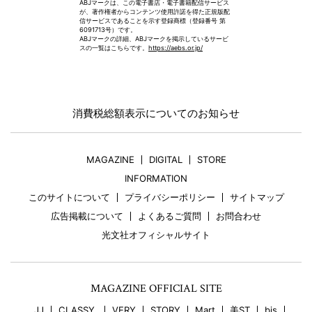
ABJマークは、この電子書店・電子書籍配信サービス
が、著作権者からコンテンツ使用許諾を得た正規版配
信サービスであることを示す登録商標（登録番号 第
6091713号）です。
ABJマークの詳細、ABJマークを掲示しているサービ
スの一覧はこちらです。
https://aebs.or.jp/
消費税総額表示についてのお知らせ
MAGAZINE
DIGITAL
STORE
INFORMATION
このサイトについて
プライバシーポリシー
サイトマップ
広告掲載について
よくあるご質問
お問合わせ
光文社オフィシャルサイト
MAGAZINE OFFICIAL SITE
JJ
CLASSY.
VERY
STORY
Mart
美ST
bis