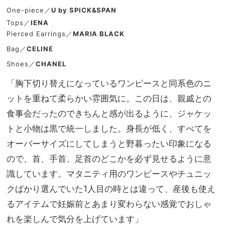
One-piece／
U by SPICK&SPAN
Tops／
IENA
Pierced Earrings／
MARIA BLACK
Bag／
CELINE
Shoes／
CHANEL
「胸下切り替えになっているワンピースと同系色のニ
ットを重ねて柔らかい雰囲気に。この日は、親戚との
食事会だったのできちんと感が出るように、ジャケッ
トと小物は黒で統一しました。身長が低く、すべてを
オーバーサイズにしてしまうと野暮ったい印象になる
ので、首、手首、足首のどこかを必ず見せるように意
識しています。マタニティ用のワンピースやチュニッ
クばかり選んでいた1人目の時とは違って、産後も使え
るアイテムで妊娠前とあまり変わらない感覚でおしゃ
れを楽しんで気分を上げています」