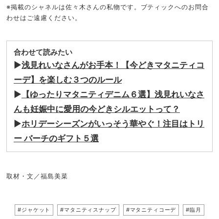
※掲載のシャネルは佐々木さんの私物です。ブティックへのお問合
わせはご遠慮ください。
合わせて読みたい
▶︎
浅見れいなさんがお手本！【今どきマタニティコ
ーデ】を楽しむ３つのルール
▶︎
【ゆったりマタニティデニム６選】浅見れいなさ
んも妊娠中に愛用の今どきシルエットって？
▶
ホリデーシーズンがいっそう華やぐ！注目はトリ
ー バーチのギフト５選
取材・文／福島美菜
#ジャケット
#マタニティスナップ
#マタニティコーデ
#臨月