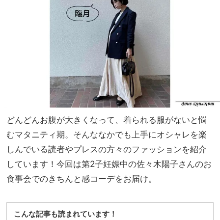
イめ
NO
派の
T A
「優
HO
勝セ
TEL
ッ
な
ト」
の？
は着
」
回し
力も
どんどんお腹が大きくなって、着られる服がないと悩
むマタニティ期。そんななかでも上手にオシャレを楽
しんでいる読者やプレスの方々のファッションを紹介
しています！今回は第2子妊娠中の佐々木陽子さんのお
食事会でのきちんと感コーデをお届け。
こんな記事も読まれています！