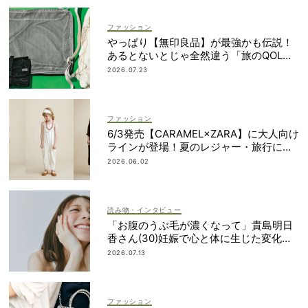
ファッション
やっぱり【無印良品】が最強かも伝説！
あるとないとじゃ全然違う「旅のQOL爆
上げアイテム」
2026.07.23
ファッション
6/3発売【CARAMEL×ZARA】に大人向け
ラインが登場！夏のレジャー・旅行にも
おすすめ
2026.06.02
読み物・インタビュー
「お腹のうぶ毛が濃くなって」貴島明日
香さん(30)妊娠で心と体に生じた変化も
「愛しいです」
2026.07.13
ファッション