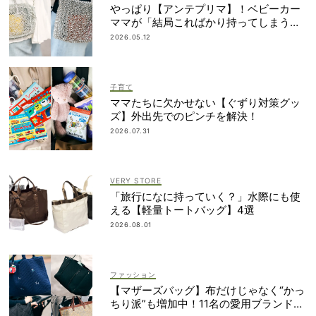
やっぱり【アンテプリマ】！ベビーカー
ママが「結局こればかり持ってしまう」
納得の理由
2026.05.12
子育て
ママたちに欠かせない【ぐずり対策グッ
ズ】外出先でのピンチを解決！
2026.07.31
VERY STORE
「旅行になに持っていく？」水際にも使
える【軽量トートバッグ】4選
2026.08.01
ファッション
【マザーズバッグ】布だけじゃなく“かっ
ちり派”も増加中！11名の愛用ブランド