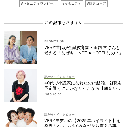
#マタニティワンピース
#マタニティ
#臨月コーデ
この記事もおすすめ
VERY世代が金融教育家・田内 学さんと
考える「なぜ今、NOT A HOTELなの？」
読み物・インタビュー
40代で小説家になれたのは結婚、就職も
予定通りにいかなかったから【朝倉かす
みさん】
2026.05.30
読み物・インタビュー
VERYモデルの【2025年ハイライト】を
発表！ベストバイや今だから言える事件