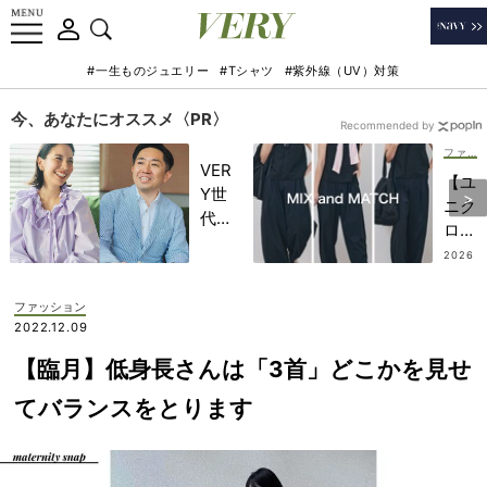
#一生ものジュエリー
#Tシャツ
#紫外線（UV）対策
今、あなたにオススメ〈PR〉
Recommended by
ファッション
VER
【ユ
Y世
ニク
代が
ロ】
金融
上下
2026
教育
.07.2
買っ
8
家・
ても
ファッション
田内
U50
2022.12.09
学さ
00
んと
【臨月】低身長さんは「3首」どこかを見せ
円！
考え
涼し
てバランスをとります
る
く快
「な
適な
ぜ
キレ
今、