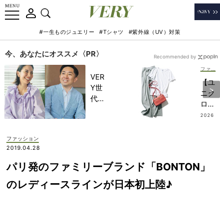
#一生ものジュエリー
#Tシャツ
#紫外線（UV）対策
今、あなたにオススメ〈PR〉
Recommended by
ファッション
VER
【ユ
Y世
ニク
代が
ロ】
金融
の楽
2026
教育
.07.0
ちん
9
家・
パン
ファッション
田内
ツは
2019.04.28
学さ
必需
んと
パリ発のファミリーブランド「BONTON」
品！
考え
気温
のレディースラインが日本初上陸♪
る
差に
「な
も対
ぜ
応で
今、