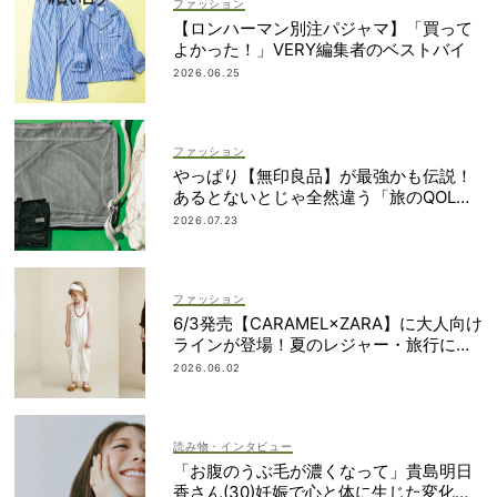
ファッション
【ロンハーマン別注パジャマ】「買って
よかった！」VERY編集者のベストバイ
2026.06.25
ファッション
やっぱり【無印良品】が最強かも伝説！
あるとないとじゃ全然違う「旅のQOL爆
上げアイテム」
2026.07.23
ファッション
6/3発売【CARAMEL×ZARA】に大人向け
ラインが登場！夏のレジャー・旅行にも
おすすめ
2026.06.02
読み物・インタビュー
「お腹のうぶ毛が濃くなって」貴島明日
香さん(30)妊娠で心と体に生じた変化も