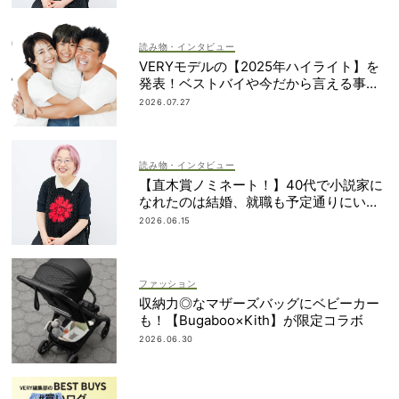
読み物・インタビュー
VERYモデルの【2025年ハイライト】を
発表！ベストバイや今だから言える事件
簿も大公開
2026.07.27
読み物・インタビュー
【直木賞ノミネート！】40代で小説家に
なれたのは結婚、就職も予定通りにいか
なかったから｜朝倉かすみさん
2026.06.15
ファッション
収納力◎なマザーズバッグにベビーカー
も！【Bugaboo×Kith】が限定コラボ
2026.06.30