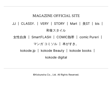
MAGAZINE OFFICIAL SITE
JJ
CLASSY.
VERY
STORY
Mart
美ST
bis
和食スタイル
女性自身
SmartFLASH
COMIC熱帯
comic Pureri
マンガ コミソル
本がすき。
kokode.jp
kokode Beauty
kokode books
kokode digital
©Kobunsha Co., Ltd. All Rights Reserved.