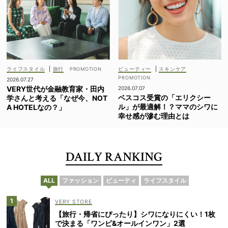
ライフスタイル
|
旅行
ビューティー
|
スキンケア
2026.07.27
VERY世代が金融教育家・田内
2026.07.07
ベスコス受賞の「エリクシー
学さんと考える「なぜ今、NOT
ル」が最適解！？ママのシワに
A HOTELなの？」
幸せ感が滲む理由とは
DAILY RANKING
ALL
ファッション
ビューティ
ライフスタイル
VERY STORE
【旅行・帰省にぴったり】シワになりにくい！1枚
で決まる「ワンピ&オールインワン」2選