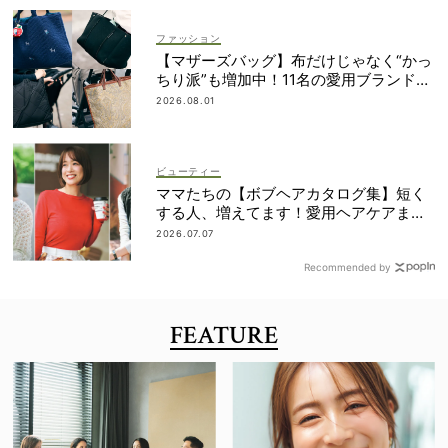
ファッション
【マザーズバッグ】布だけじゃなく“かっ
ちり派”も増加中！11名の愛用ブランド
は？
2026.08.01
ビューティー
ママたちの【ボブヘアカタログ集】短く
する人、増えてます！愛用ヘアケアまで
全部見せ
2026.07.07
Recommended by
FEATURE