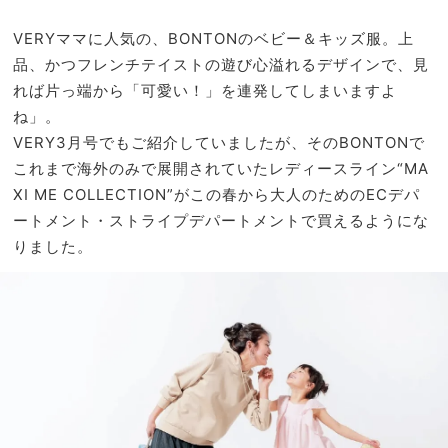
きる
NO
「旅
T A
VERYママに人気の、BONTONのベビー＆キッズ服。上
ワー
HO
品、かつフレンチテイストの遊び心溢れるデザインで、見
ドロ
TEL
れば片っ端から「可愛い！」を連発してしまいますよ
ー
な
ブ」
ね」。
の？
7選
VERY3月号でもご紹介していましたが、そのBONTONで
」
これまで海外のみで展開されていたレディースライン“MA
XI ME COLLECTION”がこの春から大人のためのECデパ
ートメント・ストライプデパートメントで買えるようにな
りました。