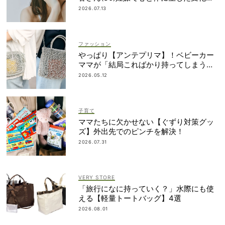
「愛しいです」
2026.07.13
ファッション
やっぱり【アンテプリマ】！ベビーカー
ママが「結局こればかり持ってしまう」
納得の理由
2026.05.12
子育て
ママたちに欠かせない【ぐずり対策グッ
ズ】外出先でのピンチを解決！
2026.07.31
VERY STORE
「旅行になに持っていく？」水際にも使
える【軽量トートバッグ】4選
2026.08.01