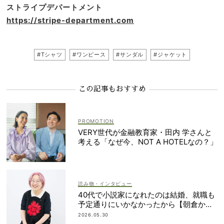
ストライプデパートメント
https://stripe-department.com
#Tシャツ
#ワンピース
#サンダル
#ジャケット
この記事もおすすめ
VERY世代が金融教育家・田内 学さんと
考える「なぜ今、NOT A HOTELなの？」
読み物・インタビュー
40代で小説家になれたのは結婚、就職も
予定通りにいかなかったから【朝倉かす
みさん】
2026.05.30