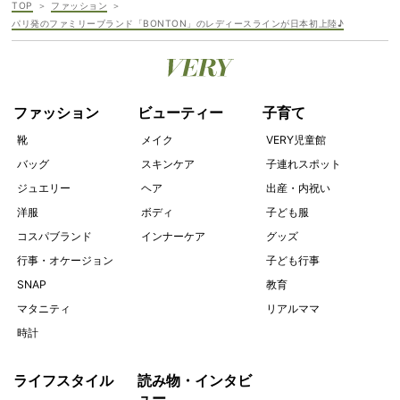
TOP
ファッション
パリ発のファミリーブランド「BONTON」のレディースラインが日本初上陸♪
ファッション
ビューティー
子育て
靴
メイク
VERY児童館
バッグ
スキンケア
子連れスポット
ジュエリー
ヘア
出産・内祝い
洋服
ボディ
子ども服
コスパブランド
インナーケア
グッズ
行事・オケージョン
子ども行事
SNAP
教育
マタニティ
リアルママ
時計
ライフスタイル
読み物・インタビ
ュー