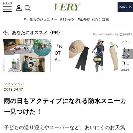
#一生ものジュエリー
#Tシャツ
#紫外線（UV）対策
今、あなたにオススメ〈PR〉
Recommended by
ファッション
「N
【ユ
OT
ニク
A
ロ、
HO
ヤケ
2026
TEL
.08.0
ーヌ
8
」で
etc.
ファッション
子ど
】夏
2019.04.17
もの
の自
記憶
雨の日もアクティブになれる防水スニーカ
転車
に一
ママ
ー見つけた！
生残
の
る
『鉄
【極
子どもの送り迎えやスーパーなど、あいにくのお天気
壁
上の