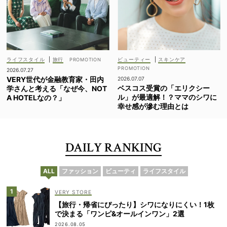
ライフスタイル
|
旅行
ビューティー
|
スキンケア
2026.07.27
VERY世代が金融教育家・田内
2026.07.07
ベスコス受賞の「エリクシー
学さんと考える「なぜ今、NOT
ル」が最適解！？ママのシワに
A HOTELなの？」
幸せ感が滲む理由とは
DAILY RANKING
ALL
ファッション
ビューティ
ライフスタイル
VERY STORE
【旅行・帰省にぴったり】シワになりにくい！1枚
で決まる「ワンピ&オールインワン」2選
2026.08.05