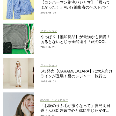
【ロンハーマン別注パジャマ】「買って
よかった！」VERY編集者のベストバイ
2026.06.25
ファッション
やっぱり【無印良品】が最強かも伝説！
あるとないとじゃ全然違う「旅のQOL爆
上げアイテム」
2026.07.23
ファッション
6/3発売【CARAMEL×ZARA】に大人向け
ラインが登場！夏のレジャー・旅行にも
おすすめ
2026.06.02
読み物・インタビュー
「お腹のうぶ毛が濃くなって」貴島明日
香さん(30)妊娠で心と体に生じた変化も
「愛しいです」
2026.07.13