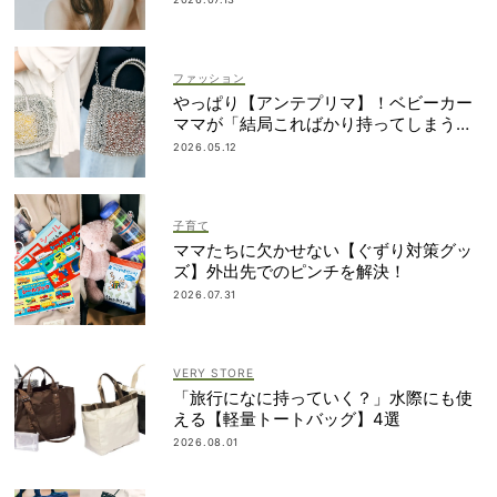
ファッション
やっぱり【アンテプリマ】！ベビーカー
ママが「結局こればかり持ってしまう」
納得の理由
2026.05.12
子育て
ママたちに欠かせない【ぐずり対策グッ
ズ】外出先でのピンチを解決！
2026.07.31
VERY STORE
「旅行になに持っていく？」水際にも使
える【軽量トートバッグ】4選
2026.08.01