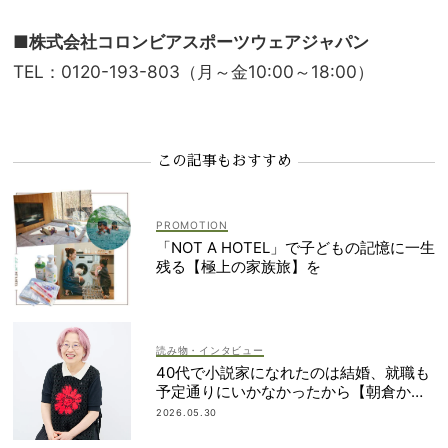
2019SS FOOTWEAR Hawthorne Rain「Color your li
fe」篇
■株式会社コロンビアスポーツウェアジャパン
TEL：0120-193-803（月～金10:00～18:00）
この記事もおすすめ
「NOT A HOTEL」で子どもの記憶に一生
残る【極上の家族旅】を
読み物・インタビュー
40代で小説家になれたのは結婚、就職も
予定通りにいかなかったから【朝倉かす
みさん】
2026.05.30