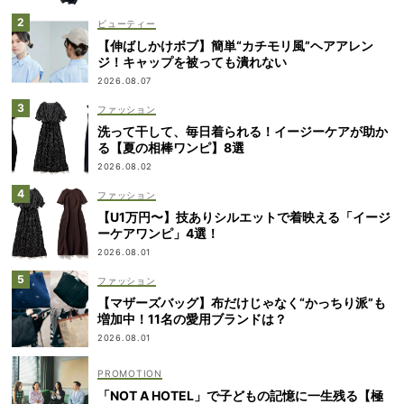
ビューティー
【伸ばしかけボブ】簡単“カチモリ風”ヘアアレン
ジ！キャップを被っても潰れない
2026.08.07
ファッション
洗って干して、毎日着られる！イージーケアが助か
る【夏の相棒ワンピ】8選
2026.08.02
ファッション
【U1万円〜】技ありシルエットで着映える「イージ
ーケアワンピ」4選！
2026.08.01
ファッション
【マザーズバッグ】布だけじゃなく“かっちり派”も
増加中！11名の愛用ブランドは？
2026.08.01
「NOT A HOTEL」で子どもの記憶に一生残る【極