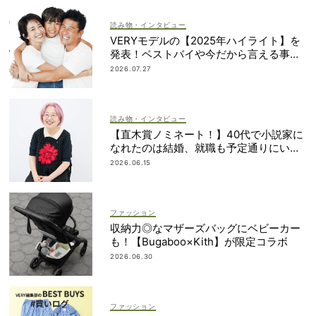
読み物・インタビュー
VERYモデルの【2025年ハイライト】を
発表！ベストバイや今だから言える事件
簿も大公開
2026.07.27
読み物・インタビュー
【直木賞ノミネート！】40代で小説家に
なれたのは結婚、就職も予定通りにいか
なかったから｜朝倉かすみさん
2026.06.15
ファッション
収納力◎なマザーズバッグにベビーカー
も！【Bugaboo×Kith】が限定コラボ
2026.06.30
ファッション