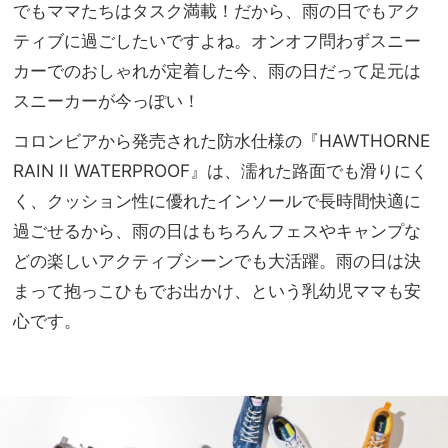
UV
でもママたちはタスク満載！だから、雨の日でもアク
家族
対
旅】
ティブに過ごしたいですよね。オンオフ問わずスニー
策』
を
カーでのおしゃれが定着した今、雨の日だって足元は
が参
考に
スニーカーが今っぽい！
なり
すぎ
コロンビアから発売された防水仕様の『HAWTHORNE
る！
RAIN II WATERPROOF』は、濡れた路面でも滑りにく
く、クッション性に優れたインソールで長時間快適に
過ごせるから、雨の日はもちろんフェスやキャンプな
どの楽しいアクティブシーンでも大活躍。雨の日は決
まって抱っこひもでお出かけ、という乳幼児ママも安
心です。