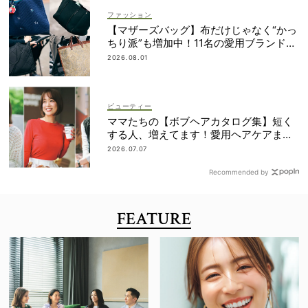
ファッション
【マザーズバッグ】布だけじゃなく“かっ
ちり派”も増加中！11名の愛用ブランド
は？
2026.08.01
ビューティー
ママたちの【ボブヘアカタログ集】短く
する人、増えてます！愛用ヘアケアまで
全部見せ
2026.07.07
Recommended by
FEATURE