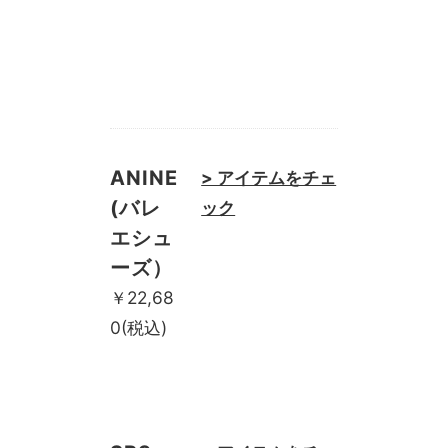
バッ
家族
グっ
旅】
て？
を
ANINE
> アイテムをチェ
(バレ
ック
エシュ
ーズ）
￥22,68
0(税込)