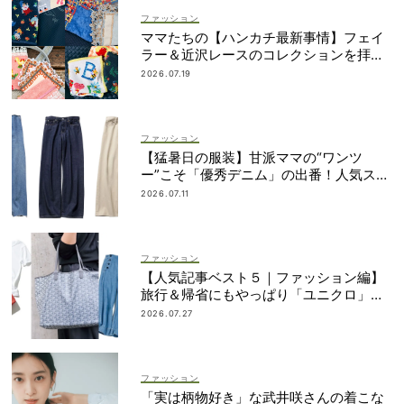
ファッション
ママたちの【ハンカチ最新事情】フェイ
ラー＆近沢レースのコレクションを拝
見！
2026.07.19
ファッション
【猛暑日の服装】甘派ママの“ワンツ
ー”こそ「優秀デニム」の出番！人気スタ
イリストが厳選
2026.07.11
ファッション
【人気記事ベスト５｜ファッション編】
旅行＆帰省にもやっぱり「ユニクロ」が
最強説！
2026.07.27
ファッション
「実は柄物好き」な武井咲さんの着こな