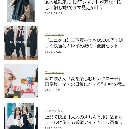
夏の通勤服に【黒Tシャツ】が万能！忙
しい朝も1枚でサマ見えが叶う
2026.08.02
ファッション
【ユニクロ】上下買ってもU5000円！涼
しく快適なキレイめ派の「優勝セット」
は着回し力も
2026.07.28
ファッション
武井咲さん『夏を楽しむピンクコーデ』
画像集！ママの日常にハマる“甘さ”を徹
底ガイド
2026.07.20
ファッション
上品で快適【大人のきちんと服】猛暑も
リアルに使える必須アイテム！＜画像集
＞
2026.07.26