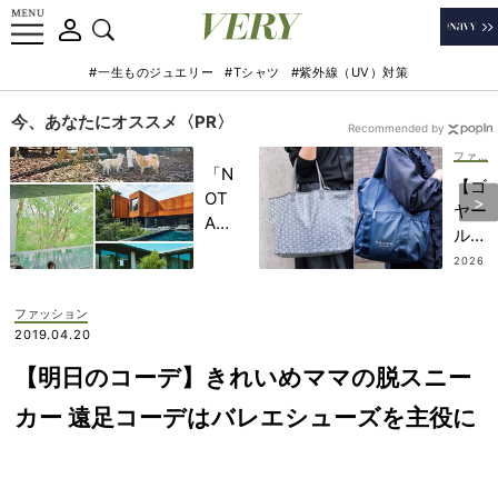
#一生ものジュエリー
#Tシャツ
#紫外線（UV）対策
今、あなたにオススメ〈PR〉
Recommended by
ファッション
「N
【ゴ
OT
ヤー
A
ル
HO
も！
2026
TEL
.07.12
】モ
」で
ノト
ファッション
子ど
ーン
2019.04.20
もの
上手
記憶
【明日のコーデ】きれいめママの脱スニー
なマ
に一
マの
カー 遠足コーデはバレエシューズを主役に
生残
軽や
る
かト
【極
ート
上の