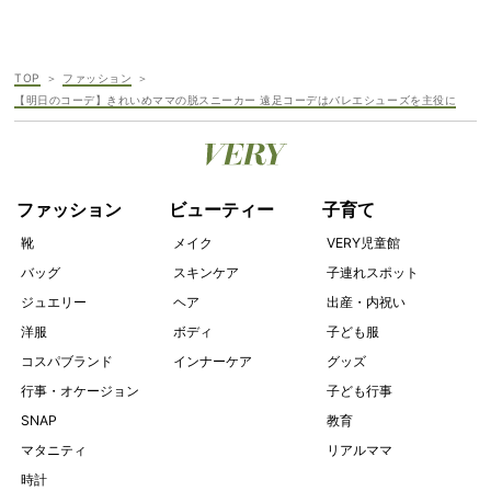
TOP
ファッション
【明日のコーデ】きれいめママの脱スニーカー 遠足コーデはバレエシューズを主役に
ファッション
ビューティー
子育て
靴
メイク
VERY児童館
バッグ
スキンケア
子連れスポット
ジュエリー
ヘア
出産・内祝い
洋服
ボディ
子ども服
コスパブランド
インナーケア
グッズ
行事・オケージョン
子ども行事
SNAP
教育
マタニティ
リアルママ
時計