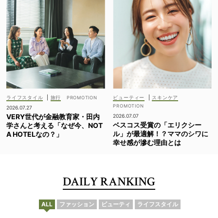
ライフスタイル
|
旅行
ビューティー
|
スキンケア
2026.07.27
VERY世代が金融教育家・田内
2026.07.07
ベスコス受賞の「エリクシー
学さんと考える「なぜ今、NOT
ル」が最適解！？ママのシワに
A HOTELなの？」
幸せ感が滲む理由とは
DAILY RANKING
ALL
ファッション
ビューティ
ライフスタイル