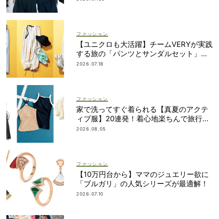
ファッション
【ユニクロも大活躍】チームVERYが実践
する旅の「パンツとサンダルセット」最
適プラン
2026.07.18
ファッション
家で洗ってすぐ着られる【真夏のアクテ
ィブ服】20連発！着心地楽ちんで旅行・
帰省にも◎
2026.08.05
ファッション
【10万円台から】ママのジュエリー欲に
「ブルガリ」の人気シリーズが最適解！
2026.07.10