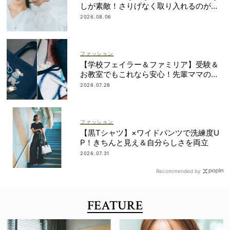
しが素敵！さりげなく取り入れるのが気
分
2026.08.06
ファッション
【学校フェイラー＆ファミリア】受験＆
お教室でもこれなら安心！先輩ママの地
味見えしないネイビー小物
2026.07.28
ファッション
【黒Tシャツ】×ワイドパンツで洗練度U
P！きちんと見え＆自分らしさを両立
2026.07.31
Recommended by
FEATURE