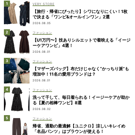
VERY STORE
【旅行・帰省にぴったり】シワになりにくい！1枚
で決まる「ワンピ&オールインワン」2選
2026.08.05
ファッション
【U1万円〜】技ありシルエットで着映える「イージ
ーケアワンピ」4選！
2026.08.01
ファッション
【マザーズバッグ】布だけじゃなく“かっちり派”も
増加中！11名の愛用ブランドは？
2026.08.01
ファッション
洗って干して、毎日着られる！イージーケアが助か
る【夏の相棒ワンピ】8選
2026.08.02
ファッション
帰省、通勤の最適解【ユニクロ】涼しいキレイめ
「名品パンツ」はブラウンが使える！