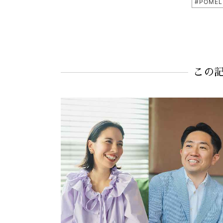
#POME
この