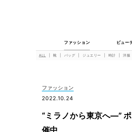
ファッション
ビュー
ALL
靴
バッグ
ジュエリー
時計
洋服
ファッション
2022.10.24
“ミラノから東京へ—”
催中