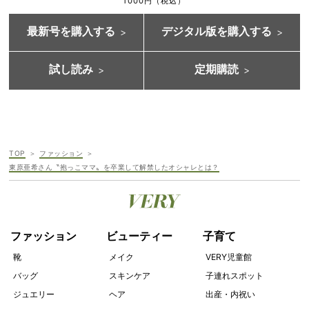
1000円（税込）
最新号を購入する
デジタル版を購入する
試し読み
定期購読
TOP
ファッション
東原亜希さん〝抱っこママ〟を卒業して解禁したオシャレとは？
ファッション
ビューティー
子育て
靴
メイク
VERY児童館
バッグ
スキンケア
子連れスポット
ジュエリー
ヘア
出産・内祝い