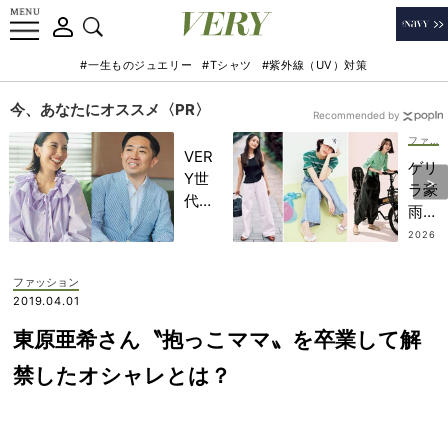
#一生ものジュエリー
#Tシャツ
#紫外線（UV）対策
今、あなたにオススメ〈PR〉
Recommended by
ファッション
VER
ゲリ
Y世
ラ豪
代が
雨と
金融
酷暑
2026
教育
.08.0
に振
1
家・
り回
ファッション
田内
され
2019.04.01
学さ
ない
んと
東原亜希さん〝抱っこママ〟を卒業して解
8月
考え
ファ
禁したオシャレとは？
る
ッシ
「な
ョン
ぜ
と
今、