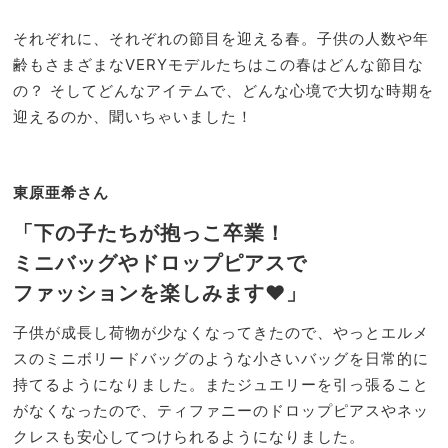
は？
NO
おす
T A
それぞれに、それぞれの節目を迎える春。子供の人数や年
すめ
HO
齢もさまざまなVERYモデルたちはこの春はどんな節目な
コー
TEL
の？ そしてどんなアイテムで、どんな心境で大切な時期を
デ5
な
選
迎えるのか、聞いちゃいました！
の？
」
東原亜希さん
「下の子たちが抱っこ卒業！
ミニバッグやドロップピアスで
ファッションを楽しみます♥」
子供が成長し荷物が少なくなってきたので、やっとエルメ
スのミニボリードバッグのような小さいバッグを日常的に
持てるようになりました。またジュエリーを引っ張ること
がなくなったので、ティファニーのドロップピアスやネッ
クレスも安心してつけられるようになりました。