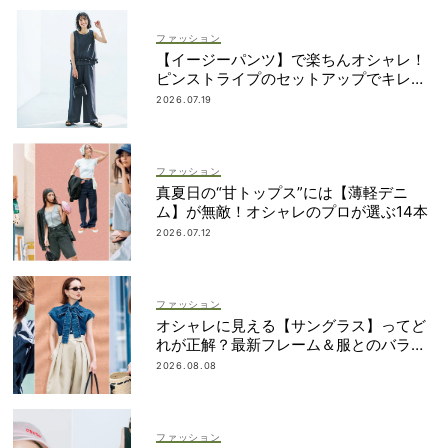
ファッション
【イージーパンツ】で楽ちんオシャレ！
ピンストライプのセットアップでキレイ
め
2026.07.19
ファッション
真夏日の“甘トップス”には【薄軽デニ
ム】が無敵！オシャレのプロが選ぶ14本
2026.07.12
ファッション
オシャレに見える【サングラス】ってど
れが正解？最新フレーム＆服とのバラン
スを見て攻略！
2026.08.08
ファッション