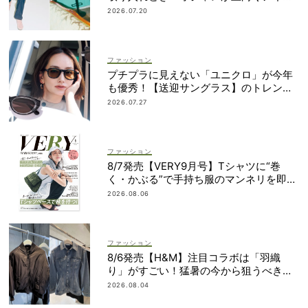
ィア6選
2026.07.20
ファッション
プチプラに見えない「ユニクロ」が今年
も優秀！【送迎サングラス】のトレンド
は“黒”のフレーム
2026.07.27
ファッション
8/7発売【VERY9月号】Tシャツに“巻
く・かぶる”で手持ち服のマンネリを即解
決！
2026.08.06
ファッション
8/6発売【H&M】注目コラボは「羽織
り」がすごい！猛暑の今から狙うべき完
売必至アイテム
2026.08.04