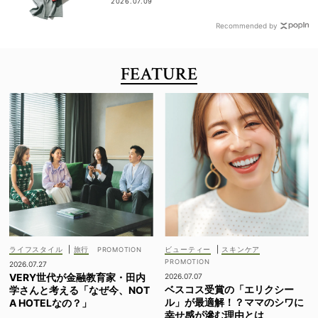
2026.07.09
Recommended by
FEATURE
ライフスタイル
|
旅行
ビューティー
|
スキンケア
2026.07.27
VERY世代が金融教育家・田内
2026.07.07
ベスコス受賞の「エリクシー
学さんと考える「なぜ今、NOT
ル」が最適解！？ママのシワに
A HOTELなの？」
幸せ感が滲む理由とは