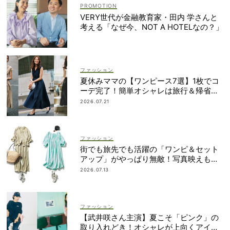
VERY世代が金融教育家・田内 学さんと
考える「なぜ今、NOT A HOTELなの？」
ファッション
夏休みママの【ワンピース7選】1枚でコ
ーデ完了！簡単オシャレは旅行＆帰省に
も
2026.07.21
ファッション
街でも旅先でも活躍の「ワンピ＆セット
アップ」がやっぱり無敵！写真映えも着
回し力も◎
2026.07.13
ファッション
【武井咲さん主演】夏こそ「ピンク」の
取り入れどき！オシャレが上向くアイデ