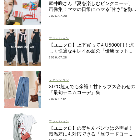
武井咲さん『夏を楽しむピンクコーデ』
画像集！ママの日常にハマる“甘さ”を徹
底ガイド
2026.07.20
ファッション
【ユニクロ】上下買ってもU5000円！涼
しく快適なキレイめ派の「優勝セット」
は着回し力も
2026.07.28
ファッション
30℃超えでも余裕！甘トップス合わせの
「最旬デニムコーデ」集
2026.07.12
ファッション
【ユニクロ】の楽ちんパンツは必需品！
気温差にも対応できる「旅ワードロー
ブ」7選