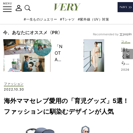
#一生ものジュエリー
#Tシャツ
#紫外線（UV）対策
今、あなたにオススメ〈PR〉
Recommended by
ファッション
「N
涼し
OT
く着
A
られ
HO
る
2026
TEL
.07.16
【楽
」で
ちん
ファッション
子ど
パン
2022.10.30
もの
ツ】
記憶
海外ママセレブ愛用の「育児グッズ」5選！
はセ
に一
ット
ファッションに馴染むデザインが人気
生残
アッ
る
プで
【極
キレ
上の