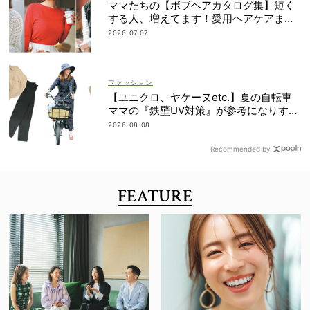
ママたちの【ボブヘアカタログ集】短く
する人、増えてます！愛用ヘアケアまで
全部見せ
2026.07.07
ファッション
【ユニクロ、ヤケーヌetc.】夏の自転車
ママの『鉄壁UV対策』が参考になりすぎ
る！
2026.08.08
Recommended by
FEATURE