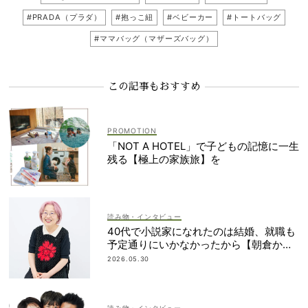
#PRADA（プラダ）
#抱っこ紐
#ベビーカー
#トートバッグ
#ママバッグ（マザーズバッグ）
この記事もおすすめ
「NOT A HOTEL」で子どもの記憶に一生
残る【極上の家族旅】を
読み物・インタビュー
40代で小説家になれたのは結婚、就職も
予定通りにいかなかったから【朝倉かす
みさん】
2026.05.30
読み物・インタビュー