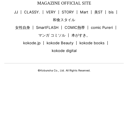
MAGAZINE OFFICIAL SITE
JJ
CLASSY.
VERY
STORY
Mart
美ST
bis
和食スタイル
女性自身
SmartFLASH
COMIC熱帯
comic Pureri
マンガ コミソル
本がすき。
kokode.jp
kokode Beauty
kokode books
kokode digital
©Kobunsha Co., Ltd. All Rights Reserved.