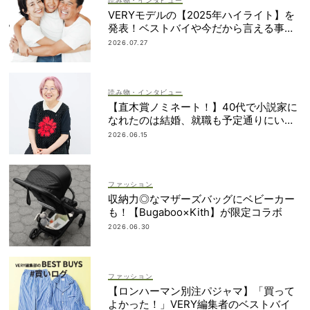
VERYモデルの【2025年ハイライト】を
発表！ベストバイや今だから言える事件
簿も大公開
2026.07.27
読み物・インタビュー
【直木賞ノミネート！】40代で小説家に
なれたのは結婚、就職も予定通りにいか
なかったから｜朝倉かすみさん
2026.06.15
ファッション
収納力◎なマザーズバッグにベビーカー
も！【Bugaboo×Kith】が限定コラボ
2026.06.30
ファッション
【ロンハーマン別注パジャマ】「買って
よかった！」VERY編集者のベストバイ