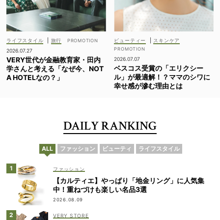
ライフスタイル
|
旅行
ビューティー
|
スキンケア
2026.07.27
VERY世代が金融教育家・田内
2026.07.07
ベスコス受賞の「エリクシー
学さんと考える「なぜ今、NOT
ル」が最適解！？ママのシワに
A HOTELなの？」
幸せ感が滲む理由とは
DAILY RANKING
ALL
ファッション
ビューティ
ライフスタイル
ファッション
【カルティエ】やっぱり「地金リング」に人気集
中！重ねづけも楽しい名品3選
2026.08.09
VERY STORE