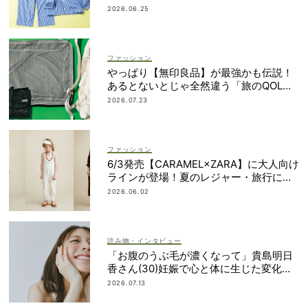
2026.06.25
ファッション
やっぱり【無印良品】が最強かも伝説！
あるとないとじゃ全然違う「旅のQOL爆
上げアイテム」
2026.07.23
ファッション
6/3発売【CARAMEL×ZARA】に大人向け
ラインが登場！夏のレジャー・旅行にも
おすすめ
2026.06.02
読み物・インタビュー
「お腹のうぶ毛が濃くなって」貴島明日
香さん(30)妊娠で心と体に生じた変化も
「愛しいです」
2026.07.13