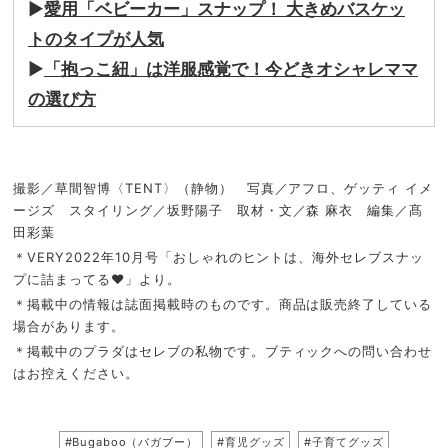
▶︎
愛用「ベビーカー」スナップ！ 大きめバスケッ
トのタイプが人気
▶︎
「抱っこ紐」は洋服感覚で！今どきオシャレママ
の選び方
撮影／草間智博〈TENT〉（静物） 写真／アフロ、ゲッティ イメ
ージズ スタイリング／坂野陽子 取材・文／森 麻衣 編集／髙
田彩葉
＊VERY2022年10月号「おしゃれのヒントは、海外セレブスナッ
プに詰まってる♥」より。
＊掲載中の情報は誌面掲載時のものです。商品は販売終了している
場合があります。
＊掲載中のプラダはセレブの私物です。ブティックへの問い合わせ
はお控えください。
#Bugaboo（バガブー）
#育児グッズ
#子育てグッズ