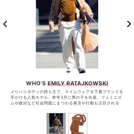
。背中
10
WHO’S
EMILY RATAJKOWSKI
がク
メリハリボディの持ち主で、スイムウェア＆下着ブランドを
3,24
抱っこ
手がける人気モデル。昨年3月に男の子を出産。フェミニズ
3※
ムや政治など社会問題にまつわる発言や行動も注目される