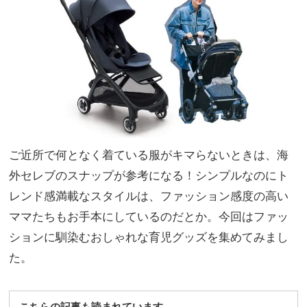
イ
家族
め！
旅】
旅行
を
＆帰
省に
も◎
ご近所で何となく着ている服がキマらないときは、海
外セレブのスナップが参考になる！シンプルなのにト
レンド感満載なスタイルは、ファッション感度の高い
ママたちもお手本にしているのだとか。今回はファッ
ションに馴染むおしゃれな育児グッズを集めてみまし
た。
こちらの記事も読まれています