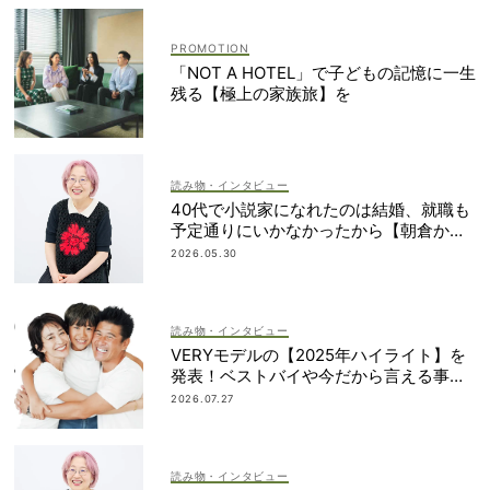
「NOT A HOTEL」で子どもの記憶に一生
残る【極上の家族旅】を
読み物・インタビュー
40代で小説家になれたのは結婚、就職も
予定通りにいかなかったから【朝倉かす
みさん】
2026.05.30
読み物・インタビュー
VERYモデルの【2025年ハイライト】を
発表！ベストバイや今だから言える事件
簿も大公開
2026.07.27
読み物・インタビュー