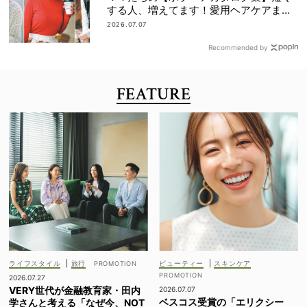
する人、増えてます！愛用ヘアケアまで
全部見せ
2026.07.07
Recommended by
FEATURE
ライフスタイル
|
旅行
ビューティー
|
スキンケア
2026.07.27
VERY世代が金融教育家・田内
2026.07.07
ベスコス受賞の「エリクシー
学さんと考える「なぜ今、NOT