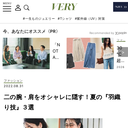
#一生ものジュエリー
#Tシャツ
#紫外線（UV）対策
今、あなたにオススメ〈PR〉
Recommended by
ファッション
「N
30
OT
℃
A
超え
HO
でも
2026
TEL
.07.12
余
」で
裕！
ファッション
子ど
甘ト
2022.08.31
もの
ップ
記憶
二の腕・肩をオシャレに隠す！夏の『羽織
ス合
に一
わせ
り技』３選
生残
の
る
「最
【極
旬デ
上の