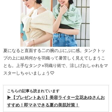
ニム
家族
コー
旅】
デ」
を
集
夏になると直面する二の腕のぷにぷに感。タンクトッ
プの上に結局何かを羽織って暑苦しく見えてしまうこ
とも。上手なタンク×羽織り術で、涼しげおしゃれをマ
スターしちゃいましょう♡
こちらの記事も読まれています
▶︎
【プレゼントあり】美容ライター立花あゆさんお
すすめ！
即マネできる夏の美肌対策！