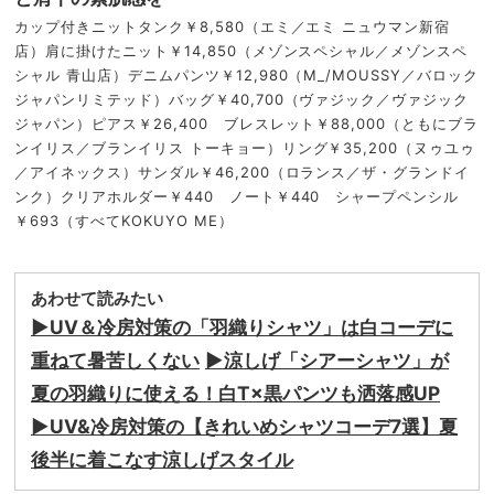
カップ付きニットタンク￥8,580（エミ／エミ ニュウマン新宿
店）肩に掛けたニット￥14,850（メゾンスペシャル／メゾンスペ
シャル 青山店）デニムパンツ￥12,980（M_/MOUSSY／バロック
ジャパンリミテッド）バッグ￥40,700（ヴァジック／ヴァジック
ジャパン）ピアス￥26,400 ブレスレット￥88,000（ともにブラ
ンイリス／ブランイリス トーキョー）リング￥35,200（ヌゥユゥ
／アイネックス）サンダル￥46,200（ロランス／ザ・グランドイ
ンク）クリアホルダー￥440 ノート￥440 シャープペンシル
￥693（すべてKOKUYO ME）
あわせて読みたい
▶︎UV＆冷房対策の「羽織りシャツ」は白コーデに
重ねて暑苦しくない
▶︎涼しげ「シアーシャツ」が
夏の羽織りに使える！白T×黒パンツも洒落感UP
▶︎UV&冷房対策の【きれいめシャツコーデ7選】夏
後半に着こなす涼しげスタイル