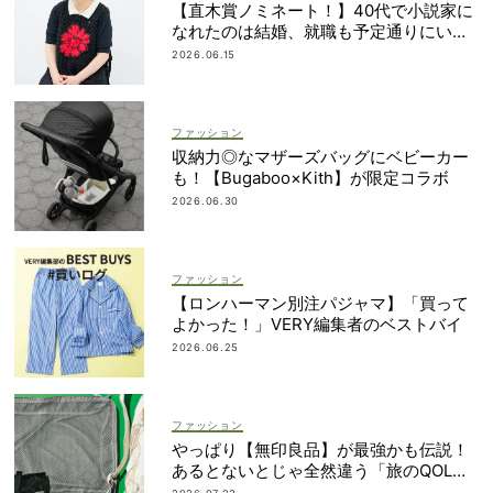
【直木賞ノミネート！】40代で小説家に
なれたのは結婚、就職も予定通りにいか
なかったから｜朝倉かすみさん
2026.06.15
ファッション
収納力◎なマザーズバッグにベビーカー
も！【Bugaboo×Kith】が限定コラボ
2026.06.30
ファッション
【ロンハーマン別注パジャマ】「買って
よかった！」VERY編集者のベストバイ
2026.06.25
ファッション
やっぱり【無印良品】が最強かも伝説！
あるとないとじゃ全然違う「旅のQOL爆
上げアイテム」