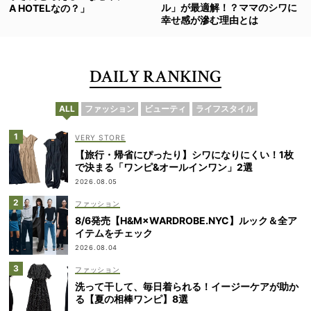
ル」が最適解！？ママのシワに
A HOTELなの？」
幸せ感が滲む理由とは
DAILY RANKING
ALL
ファッション
ビューティ
ライフスタイル
VERY STORE
【旅行・帰省にぴったり】シワになりにくい！1枚
で決まる「ワンピ&オールインワン」2選
2026.08.05
ファッション
8/6発売【H&M×WARDROBE.NYC】ルック＆全ア
イテムをチェック
2026.08.04
ファッション
洗って干して、毎日着られる！イージーケアが助か
る【夏の相棒ワンピ】8選