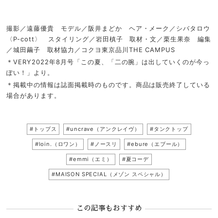
撮影／遠藤優貴 モデル／阪井まどか ヘア・メーク／シバタロウ
〈P-cott〉 スタイリング／岩田槙子 取材・文／栗生果奈 編集
／城田繭子 取材協力／コクヨ東京品川THE CAMPUS
＊VERY2022年8月号「この夏、「二の腕」は出していくのが今っ
ぽい！」より。
＊掲載中の情報は誌面掲載時のものです。商品は販売終了している
場合があります。
#トップス
#uncrave（アンクレイヴ）
#タンクトップ
#loin.（ロワン）
#ノースリ
#ebure（エブール）
#emmi（エミ）
#夏コーデ
#MAISON SPECIAL（メゾン スペシャル）
この記事もおすすめ