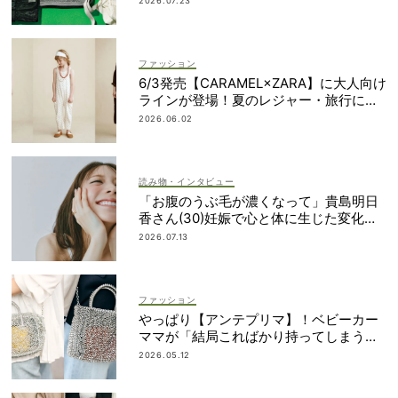
2026.07.23
ファッション
6/3発売【CARAMEL×ZARA】に大人向け
ラインが登場！夏のレジャー・旅行にも
おすすめ
2026.06.02
読み物・インタビュー
「お腹のうぶ毛が濃くなって」貴島明日
香さん(30)妊娠で心と体に生じた変化も
「愛しいです」
2026.07.13
ファッション
やっぱり【アンテプリマ】！ベビーカー
ママが「結局こればかり持ってしまう」
納得の理由
2026.05.12