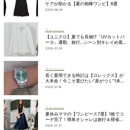
ケアが助かる【夏の相棒ワンピ】8選
2026.08.02
ファッション
【ユニクロ】夏でも長袖⁉「UVカットパ
ーカ」通勤、旅行…シーン別キレイめ着
こなし3選
2026.07.29
ファッション
長く愛用できる時計は【ロレックス】が
大本命！今こそ選びたい“差がつく”1本
は？
2026.07.18
ファッション
夏休みママの【ワンピース7選】1枚でコ
ーデ完了！簡単オシャレは旅行＆帰省に
も
2026.07.21