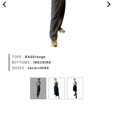
TOPS：
BASErange
TO
BOTTOMS：
INSCRIRE
BO
SHOES：
sacai×NIKE
SH