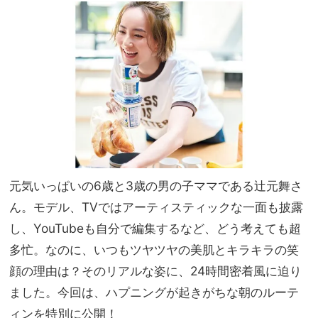
で洗
NO
えて
T A
アイ
HO
ロン
TEL
不要
な
が助
の？
かる
」
元気いっぱいの6歳と3歳の男の子ママである辻元舞さ
ん。モデル、TVではアーティスティックな一面も披露
し、YouTubeも自分で編集するなど、どう考えても超
多忙。なのに、いつもツヤツヤの美肌とキラキラの笑
顔の理由は？そのリアルな姿に、24時間密着風に迫り
ました。今回は、ハプニングが起きがちな朝のルーテ
ィンを特別に公開！