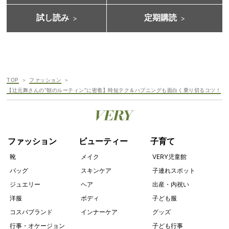
試し読み
定期購読
TOP
ファッション
【辻元舞さんの“朝のルーティン”に密着】時短テク＆ハプニングも面白く乗り切るコツ！
ファッション
ビューティー
子育て
靴
メイク
VERY児童館
バッグ
スキンケア
子連れスポット
ジュエリー
ヘア
出産・内祝い
洋服
ボディ
子ども服
コスパブランド
インナーケア
グッズ
行事・オケージョン
子ども行事