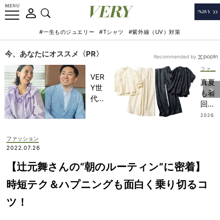
#一生ものジュエリー
#Tシャツ
#紫外線（UV）対策
今、あなたにオススメ〈PR〉
Recommended by
ファッション
VER
真夏
Y世
も着
代が
回せ
金融
る
2026
教育
.07.2
『シ
8
家・
ャツ
ファッション
田内
セッ
2022.07.26
学さ
トア
んと
【辻元舞さんの“朝のルーティン”に密着】
ッ
考え
プ』
時短テク＆ハプニングも面白く乗り切るコ
る
5
「な
ツ！
選！
ぜ
自宅
今、