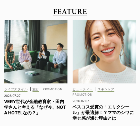
FEATURE
ライフスタイル
|
旅行
ビューティー
|
スキンケア
2026.07.27
VERY世代が金融教育家・田内
2026.07.07
ベスコス受賞の「エリクシー
学さんと考える「なぜ今、NOT
ル」が最適解！？ママのシワに
A HOTELなの？」
幸せ感が滲む理由とは