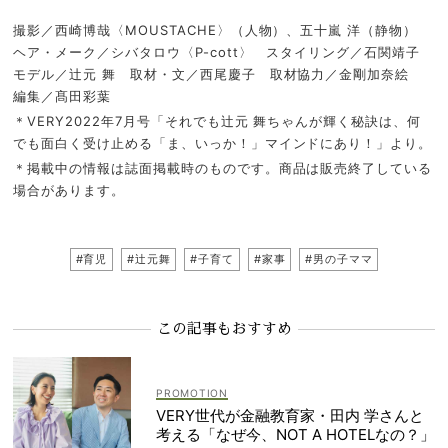
撮影／西崎博哉〈MOUSTACHE〉（人物）、五十嵐 洋（静物）
ヘア・メーク／シバタロウ〈P-cott〉 スタイリング／石関靖子
モデル／辻元 舞 取材・文／西尾慶子 取材協力／金剛加奈絵
編集／髙田彩葉
＊VERY2022年7月号「それでも辻元 舞ちゃんが輝く秘訣は、何
でも面白く受け止める「ま、いっか！」マインドにあり！」より。
＊掲載中の情報は誌面掲載時のものです。商品は販売終了している
場合があります。
#育児
#辻元舞
#子育て
#家事
#男の子ママ
この記事もおすすめ
VERY世代が金融教育家・田内 学さんと
考える「なぜ今、NOT A HOTELなの？」