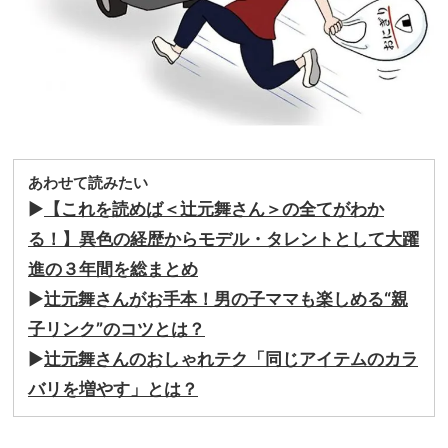
あわせて読みたい
▶︎
【これを読めば＜辻元舞さん＞の全てがわか
る！】異色の経歴からモデル・タレントとして大躍
進の３年間を総まとめ
▶︎
辻元舞さんがお手本！男の子ママも楽しめる“親
子リンク”のコツとは？
▶︎
辻元舞さんのおしゃれテク「同じアイテムのカラ
バリを増やす」とは？