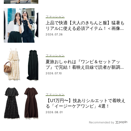
ファッション
上品で快適【大人のきちんと服】猛暑も
リアルに使える必須アイテム！＜画像集
＞
2026.07.26
ファッション
夏旅おしゃれは『ワンピ＆セットアッ
プ』で完結！着映え目線で読者が新調し
たのは？
2026.07.10
ファッション
【U1万円〜】技ありシルエットで着映え
る「イージーケアワンピ」4選！
2026.08.01
Recommended by