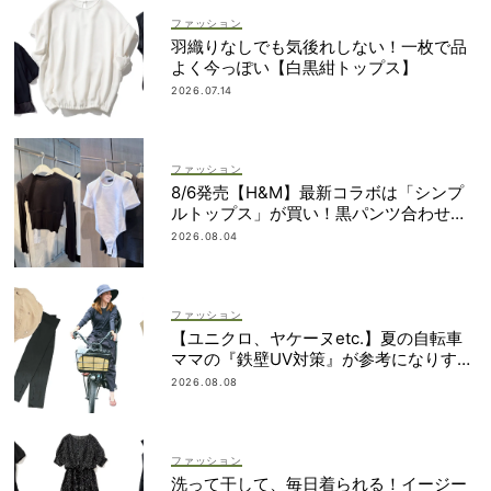
ファッション
羽織りなしでも気後れしない！一枚で品
よく今っぽい【白黒紺トップス】
2026.07.14
ファッション
8/6発売【H&M】最新コラボは「シンプ
ルトップス」が買い！黒パンツ合わせも
即サマ見え
2026.08.04
ファッション
【ユニクロ、ヤケーヌetc.】夏の自転車
ママの『鉄壁UV対策』が参考になりすぎ
る！
2026.08.08
ファッション
洗って干して、毎日着られる！イージー