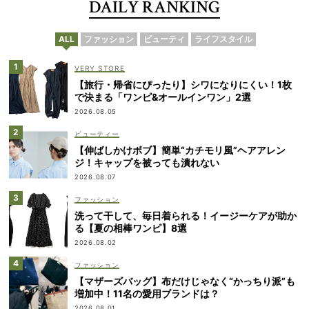
DAILY RANKING
ALL
ファッション
ビューティ
ライフスタイル
VERY STORE
【旅行・帰省にぴったり】シワになりにくい！1枚
で決まる「ワンピ&オールインワン」2選
2026.08.05
ビューティー
【伸ばしかけボブ】簡単“カチモリ風”ヘアアレン
ジ！キャップを被っても潰れない
2026.08.07
ファッション
洗って干して、毎日着られる！イージーケアが助か
る【夏の相棒ワンピ】8選
2026.08.02
ファッション
【マザーズバッグ】布だけじゃなく“かっちり派”も
増加中！11名の愛用ブランドは？
2026.08.01