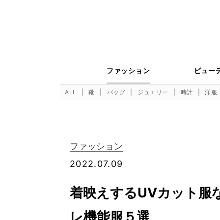
ファッション
ビュー
ALL
靴
バッグ
ジュエリー
時計
洋服
ファッション
2022.07.09
着映えするUVカット服
レ機能服５選