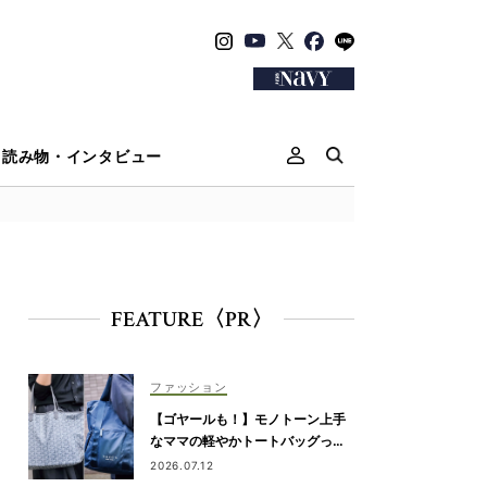
読み物・インタビュー
FEATURE〈PR〉
ファッション
【ゴヤールも！】モノトーン上手
なママの軽やかトートバッグっ
て？
2026.07.12