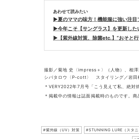
あわせて読みたい
▶︎夏のママの味方！機能服に強い注
▶︎今年こそ【サングラス】を更新した
▶︎【紫外線対策、除菌etc.】“おそ
撮影／菊地 史〈impress＋〉（人物）、
シバタロウ〈P-cott〉 スタイリング／
＊VERY2022年7月号「こう見えて私、絶
＊掲載中の情報は誌面掲載時のものです。商
#紫外線（UV）対策
#STUNNING LURE（ス