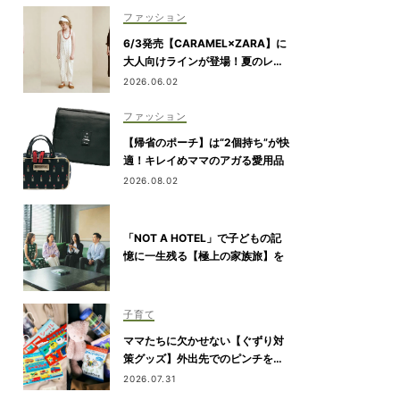
ファッション
6/3発売【CARAMEL×ZARA】に
大人向けラインが登場！夏のレジ
ャー・旅行にもおすすめ
2026.06.02
ファッション
【帰省のポーチ】は“2個持ち”が快
適！キレイめママのアガる愛用品
2026.08.02
「NOT A HOTEL」で子どもの記
憶に一生残る【極上の家族旅】を
子育て
ママたちに欠かせない【ぐずり対
策グッズ】外出先でのピンチを解
決！
2026.07.31