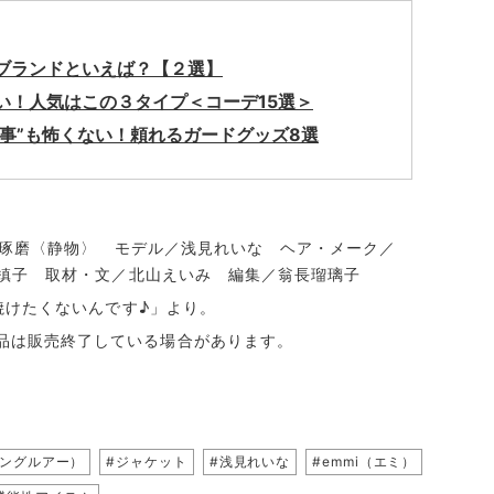
目ブランドといえば？【２選】
い！人気はこの３タイプ＜コーデ15選＞
と行事”も怖くない！頼れるガードグッズ8選
相澤琢磨〈静物〉 モデル／浅見れいな ヘア・メーク／
岩田槙子 取材・文／北山えいみ 編集／翁長瑠璃子
対焼けたくないんです♪」より。
品は販売終了している場合があります。
タニングルアー）
#ジャケット
#浅見れいな
#emmi（エミ）