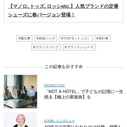
【マノロ､トッズ､ロッシetc.】人気ブランドの定番
シューズに春バージョン登場！
#園行事
#表紙バッグ
#TOD'S（トッズ）
#母行事
#ブランドバッグ
#ブランドシューズ
この記事もおすすめ
「NOT A HOTEL」で子どもの記憶に一生
残る【極上の家族旅】を
読み物・インタビュー
40代で小説家になれたのは結婚、就職も