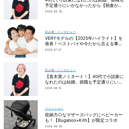
予定通りにいかなかったから【朝倉かす
みさん】
2026.05.30
読み物・インタビュー
VERYモデルの【2025年ハイライト】を
発表！ベストバイや今だから言える事件
簿も大公開
2026.07.27
読み物・インタビュー
【直木賞ノミネート！】40代で小説家に
なれたのは結婚、就職も予定通りにいか
なかったから｜朝倉かすみさん
2026.06.15
ファッション
収納力◎なマザーズバッグにベビーカー
も！【Bugaboo×Kith】が限定コラボ
2026.06.30