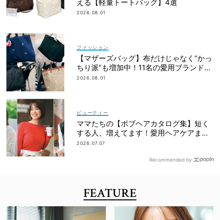
える【軽量トートバッグ】4選
2026.08.01
ファッション
【マザーズバッグ】布だけじゃなく“かっ
ちり派”も増加中！11名の愛用ブランド
は？
2026.08.01
ビューティー
ママたちの【ボブヘアカタログ集】短く
する人、増えてます！愛用ヘアケアまで
全部見せ
2026.07.07
Recommended by
FEATURE