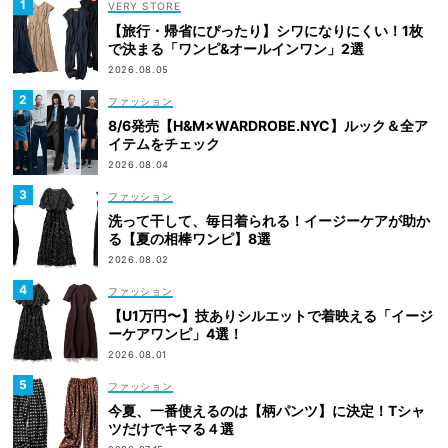
VERY STORE
【旅行・帰省にぴったり】シワになりにくい！1枚
で決まる「ワンピ&オールインワン」2選
2026.08.05
ファッション
8/6発売【H&M×WARDROBE.NYC】ルック＆全ア
イテムをチェック
2026.08.04
ファッション
洗って干して、毎日着られる！イージーケアが助か
る【夏の相棒ワンピ】8選
2026.08.02
ファッション
【U1万円〜】技ありシルエットで着映える「イージ
ーケアワンピ」4選！
2026.08.01
ファッション
今夏、一番使えるのは【柄パンツ】に決定！Tシャ
ツだけでキマる４選