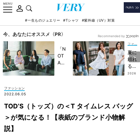
#一生ものジュエリー
#Tシャツ
#紫外線（UV）対策
今、あなたにオススメ〈PR〉
Recommended by
ファッション
「N
夏に
OT
頼れ
A
る
HO
【キ
2026
TEL
.07.0
レイ
8
」で
めT
ファッション
子ど
シャ
2022.06.05
もの
ツ7
記憶
TOD’S（トッズ）の＜T タイムレス バッグ
選】
に一
暑い
＞が気になる！【表紙のブランド小物解
生残
日も
る
説】
快適
【極
なオ
上の