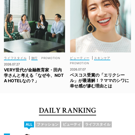
ライフスタイル
|
旅行
ビューティー
|
スキンケア
2026.07.27
VERY世代が金融教育家・田内
2026.07.07
ベスコス受賞の「エリクシー
学さんと考える「なぜ今、NOT
ル」が最適解！？ママのシワに
A HOTELなの？」
幸せ感が滲む理由とは
DAILY RANKING
ALL
ファッション
ビューティ
ライフスタイル