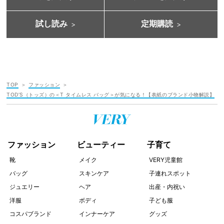
試し読み
定期購読
TOP
ファッション
TOD’S（トッズ）の＜T タイムレス バッグ＞が気になる！【表紙のブランド小物解説】
ファッション
ビューティー
子育て
靴
メイク
VERY児童館
バッグ
スキンケア
子連れスポット
ジュエリー
ヘア
出産・内祝い
洋服
ボディ
子ども服
コスパブランド
インナーケア
グッズ