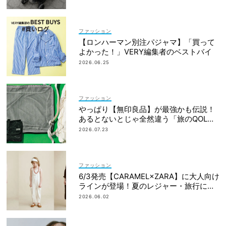
ファッション
【ロンハーマン別注パジャマ】「買って
よかった！」VERY編集者のベストバイ
2026.06.25
ファッション
やっぱり【無印良品】が最強かも伝説！
あるとないとじゃ全然違う「旅のQOL爆
上げアイテム」
2026.07.23
ファッション
6/3発売【CARAMEL×ZARA】に大人向け
ラインが登場！夏のレジャー・旅行にも
おすすめ
2026.06.02