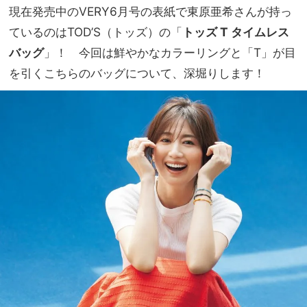
シャ
現在発売中のVERY6月号の表紙で東原亜希さんが持っ
家族
レを
旅】
ているのはTOD’S（トッズ）の「
トッズ T タイムレス
楽し
を
みた
バッグ
」！ 今回は鮮やかなカラーリングと「T」が目
い
を引くこちらのバッグについて、深堀りします！