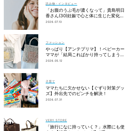
読み物・インタビュー
「お腹のうぶ毛が濃くなって」貴島明日
香さん(30)妊娠で心と体に生じた変化も
「愛しいです」
2026.07.13
ファッション
やっぱり【アンテプリマ】！ベビーカー
ママが「結局こればかり持ってしまう」
納得の理由
2026.05.12
子育て
ママたちに欠かせない【ぐずり対策グッ
ズ】外出先でのピンチを解決！
2026.07.31
VERY STORE
「旅行になに持っていく？」水際にも使