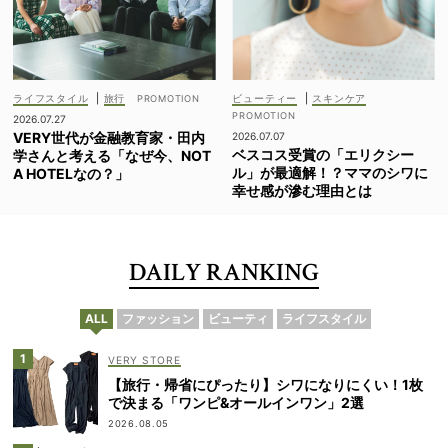
ライフスタイル
|
旅行
ビューティー
|
スキンケア
2026.07.27
VERY世代が金融教育家・田内
2026.07.07
ベスコス受賞の「エリクシー
学さんと考える「なぜ今、NOT
ル」が最適解！？ママのシワに
A HOTELなの？」
幸せ感が滲む理由とは
DAILY RANKING
ALL
ファッション
ビューティ
ライフスタイル
VERY STORE
【旅行・帰省にぴったり】シワになりにくい！1枚
で決まる「ワンピ&オールインワン」2選
2026.08.05