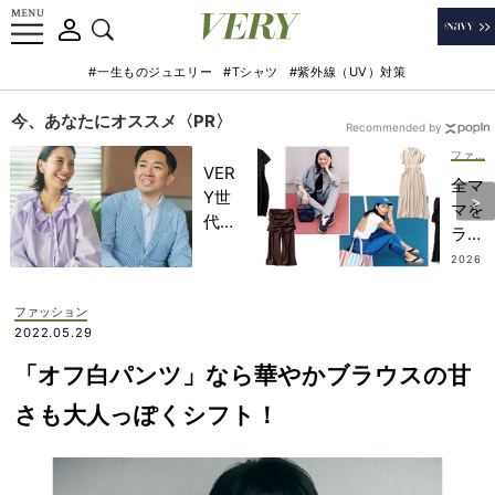
#一生ものジュエリー
#Tシャツ
#紫外線（UV）対策
今、あなたにオススメ〈PR〉
Recommended by
ファッション
VER
全マ
Y世
マを
代が
ラク
金融
にす
2026
教育
.08.0
る
5
家・
【イ
ファッション
田内
ージ
2022.05.29
学さ
ーケ
んと
「オフ白パンツ」なら華やかブラウスの甘
ア
考え
服】
さも大人っぽくシフト！
る
図
「な
鑑！
ぜ
“コ
今、