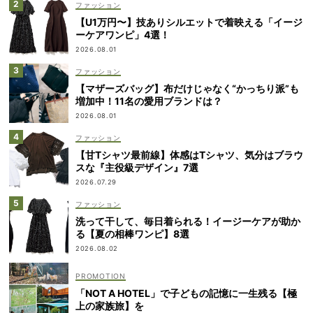
ファッション
【U1万円〜】技ありシルエットで着映える「イージ
ーケアワンピ」4選！
2026.08.01
ファッション
【マザーズバッグ】布だけじゃなく“かっちり派”も
増加中！11名の愛用ブランドは？
2026.08.01
ファッション
【甘Tシャツ最前線】体感はTシャツ、気分はブラウ
スな『主役級デザイン』7選
2026.07.29
ファッション
洗って干して、毎日着られる！イージーケアが助か
る【夏の相棒ワンピ】8選
2026.08.02
「NOT A HOTEL」で子どもの記憶に一生残る【極
上の家族旅】を