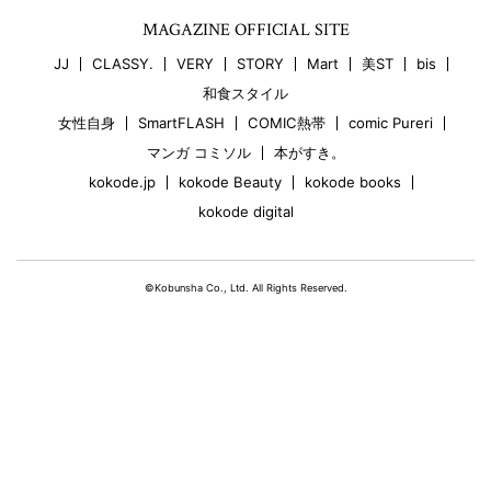
MAGAZINE OFFICIAL SITE
JJ
CLASSY.
VERY
STORY
Mart
美ST
bis
和食スタイル
女性自身
SmartFLASH
COMIC熱帯
comic Pureri
マンガ コミソル
本がすき。
kokode.jp
kokode Beauty
kokode books
kokode digital
©Kobunsha Co., Ltd. All Rights Reserved.