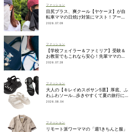
ファッション
目尻プラス、爽クール【ヤケーヌ】が自
転車ママの日焼け対策にマスト！アーム
カバーの愛用者も
2026.07.09
ファッション
【学校フェイラー＆ファミリア】受験＆
お教室でもこれなら安心！先輩ママの地
味見えしないネイビー小物
2026.07.28
ファッション
大人の【キレイめスポサン5選】厚底、ふ
わふわソール…歩きやすくて夏の旅行に
も！
2026.08.04
ファッション
リモート派ワーママの「週1きちんと服」