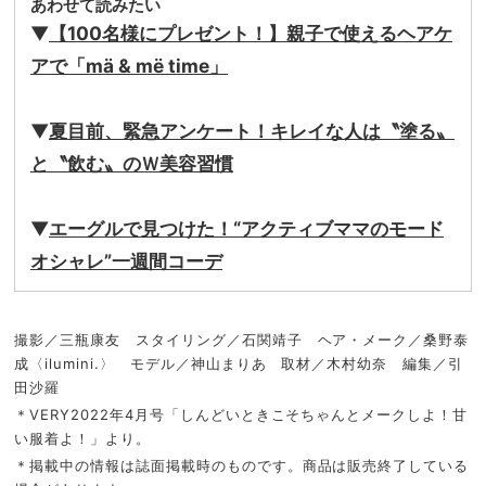
あわせて読みたい
▼
【100名様にプレゼント！】親子で使えるヘアケ
アで「mä & më time」
▼
夏目前、緊急アンケート！キレイな人は〝塗る〟
と〝飲む〟
のＷ美容習慣
▼
エーグルで見つけた！“アクティブママのモード
オシャレ”
一週間コーデ
撮影／三瓶康友 スタイリング／石関靖子 ヘア・メーク／桑野泰
成〈ilumini.〉 モデル／神山まりあ 取材／木村幼奈 編集／引
田沙羅
＊VERY2022年4月号「しんどいときこそちゃんとメークしよ！甘
い服着よ！」より。
＊掲載中の情報は誌面掲載時のものです。商品は販売終了している