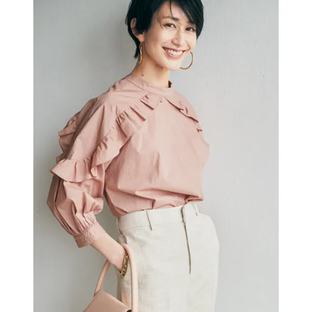
ーデ
NO
0
T A
秒”
HO
のワ
TEL
ン
な
ピ、
の？
セッ
」
トア
ップ
etc.