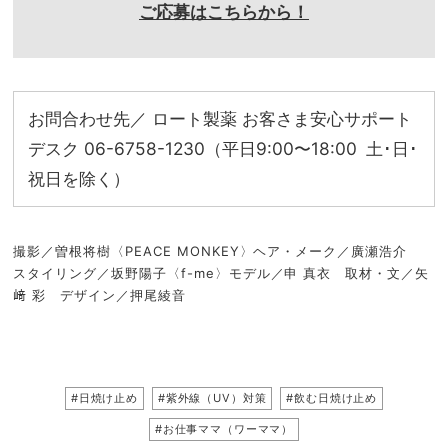
ご応募はこちらから！
お問合わせ先／ ロート製薬 お客さま安心サポート
デスク 06-6758-1230（平日9:00〜18:00 土･日･
祝日を除く）
撮影／曽根将樹〈PEACE MONKEY〉ヘア・メーク／廣瀬浩介
スタイリング／坂野陽子〈f-me〉モデル／申 真衣 取材・文／矢
﨑 彩 デザイン／押尾綾音
#日焼け止め
#紫外線（UV）対策
#飲む日焼け止め
#お仕事ママ（ワーママ）