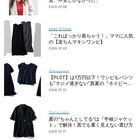
直、不安しかなかった」
2026.07.08
VERY STORE
「こればっかり着ちゃう！」ママに人気
の【楽ちんマキシワンピ】
2026.07.23
ファッション
【PLST】は1万円以下！ワンピもパンツ
も”マジメ過ぎない”真夏の『ネイビー
服』６選
2026.07.21
ファッション
夏の“ちゃんとしてる”は『半袖ジャケッ
ト』で解決！黒でも重く見えない選び方
2026.07.17