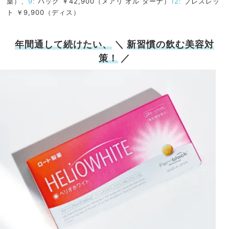
薬）、
9:
バッグ ￥42,900（メアリ オル ターナ）
12:
ブレスレッ
ト ￥9,900（ディス）
年間通して続けたい、
＼
新習慣の飲む美容対
策！
／