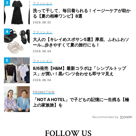
ファッション
洗って干して、毎日着られる！イージーケアが助か
る【夏の相棒ワンピ】8選
2026.08.02
ファッション
大人の【キレイめスポサン5選】厚底、ふわふわソ
ール…歩きやすくて夏の旅行にも！
2026.08.04
ファッション
8/6発売【H&M】最新コラボは「シンプルトップ
ス」が買い！黒パンツ合わせも即サマ見え
2026.08.04
「NOT A HOTEL」で子どもの記憶に一生残る【極
上の家族旅】を
Recommended by
FOLLOW US