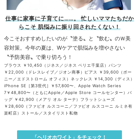
仕事に家事に子育てに……。 忙しいママたちだか
らこそ 肌悩みに振り回されたくない！
今こそおすすめしたいのが〝塗る〟と〝飲む〟のＷ美
容対策。今年の夏は、Wケアで肌悩みを増やさない
〝予防美容〟で乗り切ろう！
ブラウス ￥10,450（ジネス／ジネス ペリエ千葉店）パンツ
￥22,000（ドレスレイブ／ジオン商事）ピアス ￥39,600（ボー
ニー／エドストローム オフィス）ネックレス ￥14,300（ディス）
iPhone SE［第3世代］￥57,800〜、Apple Watch Series
7￥48,800〜（ともにApple／Apple Store コールセンター）バ
ッグ ￥42,900（メアリ オル ターナ）フラットシューズ
￥28,600（ファビオ ルスコーニ／ファビオ ルスコーニ ルミネ有
楽町店）ストール／スタイリスト私物
「ヘリオホワイト」をチェック！