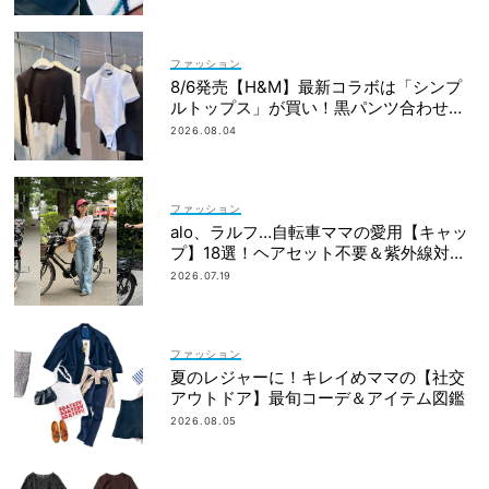
ファッション
8/6発売【H&M】最新コラボは「シンプ
ルトップス」が買い！黒パンツ合わせも
即サマ見え
2026.08.04
ファッション
alo、ラルフ…自転車ママの愛用【キャッ
プ】18選！ヘアセット不要＆紫外線対策
にも
2026.07.19
ファッション
夏のレジャーに！キレイめママの【社交
アウトドア】最旬コーデ＆アイテム図鑑
2026.08.05