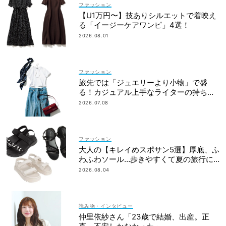
ファッション
【U1万円〜】技ありシルエットで着映え
る「イージーケアワンピ」4選！
2026.08.01
ファッション
旅先では「ジュエリーより小物」で盛
る！カジュアル上手なライターの持ち物
リスト
2026.07.08
ファッション
大人の【キレイめスポサン5選】厚底、ふ
わふわソール…歩きやすくて夏の旅行に
も！
2026.08.04
読み物・インタビュー
仲里依紗さん「23歳で結婚、出産。正