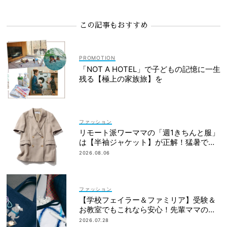
この記事もおすすめ
「NOT A HOTEL」で子どもの記憶に一生
残る【極上の家族旅】を
ファッション
リモート派ワーママの「週1きちんと服」
は【半袖ジャケット】が正解！猛暑でも
涼しい名品5選
2026.08.06
ファッション
【学校フェイラー＆ファミリア】受験＆
お教室でもこれなら安心！先輩ママの地
味見えしないネイビー小物
2026.07.28