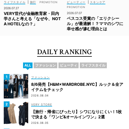
ライフスタイル
|
旅行
ビューティー
|
スキンケア
2026.07.27
VERY世代が金融教育家・田内
2026.07.07
ベスコス受賞の「エリクシー
学さんと考える「なぜ今、NOT
ル」が最適解！？ママのシワに
A HOTELなの？」
幸せ感が滲む理由とは
DAILY RANKING
ALL
ファッション
ビューティ
ライフスタイル
ファッション
8/6発売【H&M×WARDROBE.NYC】ルック＆全ア
イテムをチェック
2026.08.04
VERY STORE
【旅行・帰省にぴったり】シワになりにくい！1枚
で決まる「ワンピ&オールインワン」2選
2026.08.05