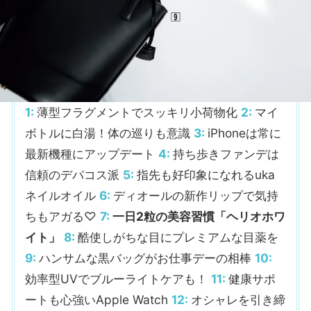
1:
薄型フラグメントでスッキリ小荷物化
2:
マイ
ボトルに白湯！体の巡りも意識
3:
iPhoneは常に
最新機種にアップデート
4:
持ち歩きファンデは
信頼のデパコス派
5:
指先も好印象になれるuka
ネイルオイル
6:
ディオールの新作リップで気持
ちもアガる♡
7:
一日2粒の美容習慣「ヘリオホワ
イト」
8:
酷使しがちな目にプレミアムな目薬を
9:
ハンサムな黒バッグがお仕事デーの相棒
10:
効率型UVでブルーライトケアも！
11:
健康サポ
ートも心強いApple Watch
12:
オシャレを引き締