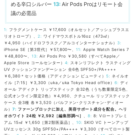
める辛口シルバー
13:
Air Pods Proはリモート会
議の必需品
1:
フラグメントケース ￥17,600（オルセット／アッシュプラスエ
リオトロープ）、
2:
ワイドマウスボトル16oz（473㎖）
￥4,950（ハイドロフラスク／アルコインターナショナル）
3:
iPhone SE［第3世代］￥57,800〜、
11:
Apple Watch Series 7
￥48,800〜、
13:
Air Pods Pro ￥30,580（すべてApple／
Apple Store コールセンター）
4:
スキンリフレクト ラスティング
UV クッションファンデーション 全6色 SPF50+/PA++++
￥6,380＊セット価格（アディクション ビューティ）
5:
ネイルオ
イル［7:15］￥3,300（uka／uka Tokyo Head office）
6:
ディ
オール アディクト リップスティック 全32色（うち数量限定5色、
公式オンライン限定2色）￥4,950、クチュール リップスティック
ケース 全3種 各￥3,520（パルファン･クリスチャン･ディオー
ル）
7:
ファーンブロックに加え、美容サポート成分を配合。ヘリ
オホワイト 24粒 ￥2,592［編集部調べ］
、
8:
8: Vロートプレミ
アム 15㎖ ￥1,650［第2類医薬品］、
10:
SKIO VC トーンアップ
UVエッセンス 30g SPF50+/PA++++ ￥3,300（すべてロート製