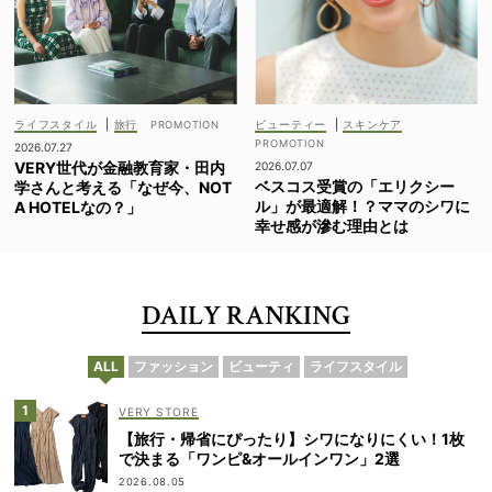
ライフスタイル
|
旅行
ビューティー
|
スキンケア
2026.07.27
VERY世代が金融教育家・田内
2026.07.07
ベスコス受賞の「エリクシー
学さんと考える「なぜ今、NOT
ル」が最適解！？ママのシワに
A HOTELなの？」
幸せ感が滲む理由とは
DAILY RANKING
ALL
ファッション
ビューティ
ライフスタイル
VERY STORE
【旅行・帰省にぴったり】シワになりにくい！1枚
で決まる「ワンピ&オールインワン」2選
2026.08.05