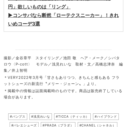
円」欲しいものは「リング」
▶︎コンサバなら断然「ローテクスニーカー」！きれ
いめコーデ3選
.
撮影／金谷章平 スタイリング／池田 敬 ヘア・メーク／シバタ
ロウ〈P-cott〉 モデル／浅見れいな 取材・文／高橋志津奈 編
集／井上智明
＊VERY2022年3月号「甘さもありつつ、きちんと感もある フラ
ットシューズの新流行〝メリー・ジェーン〟」より。
＊掲載中の情報は誌面掲載時のものです。商品は販売終了している
場合があります。
#パンプス
#浅見れいな
#TICCA（ティッカ）
#ハイブランド
#バレエシューズ
#PRADA（プラダ）
#CHANEL（シャネル）