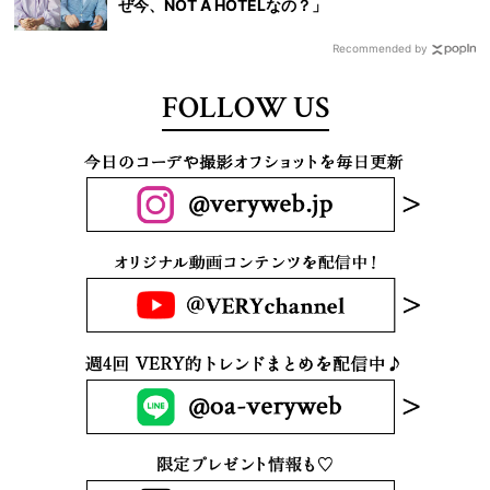
ぜ今、NOT A HOTELなの？」
Recommended by
FOLLOW US