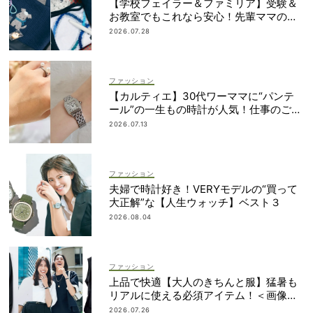
【学校フェイラー＆ファミリア】受験＆
お教室でもこれなら安心！先輩ママの地
味見えしないネイビー小物
2026.07.28
ファッション
【カルティエ】30代ワーママに“パンテ
ール”の一生もの時計が人気！仕事のご褒
美＆節目買いに
2026.07.13
ファッション
夫婦で時計好き！VERYモデルの“買って
大正解”な【人生ウォッチ】ベスト３
2026.08.04
ファッション
上品で快適【大人のきちんと服】猛暑も
リアルに使える必須アイテム！＜画像集
＞
2026.07.26