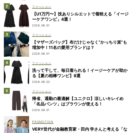
ファッション
【U1万円〜】技ありシルエットで着映える「イージ
ーケアワンピ」4選！
2026.08.01
ファッション
【マザーズバッグ】布だけじゃなく“かっちり派”も
増加中！11名の愛用ブランドは？
2026.08.01
ファッション
洗って干して、毎日着られる！イージーケアが助か
る【夏の相棒ワンピ】8選
2026.08.02
ファッション
帰省、通勤の最適解【ユニクロ】涼しいキレイめ
「名品パンツ」はブラウンが使える！
2026.08.01
VERY世代が金融教育家・田内 学さんと考える「な