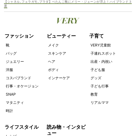
【シャネル､フェラガモ､プラダ】ぺたんこ靴にメリー・ジェーンが浮上！ハイブランド３
選
ファッション
ビューティー
子育て
靴
メイク
VERY児童館
バッグ
スキンケア
子連れスポット
ジュエリー
ヘア
出産・内祝い
洋服
ボディ
子ども服
コスパブランド
インナーケア
グッズ
行事・オケージョン
子ども行事
SNAP
教育
マタニティ
リアルママ
時計
ライフスタイル
読み物・インタビ
ュー