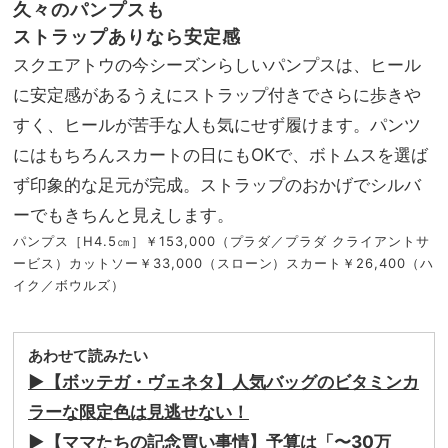
久々のパンプスも
ストラップありなら安定感
スクエアトウの今シーズンらしいパンプスは、ヒール
に安定感があるうえにストラップ付きでさらに歩きや
すく、ヒールが苦手な人も気にせず履けます。パンツ
にはもちろんスカートの日にもOKで、ボトムスを選ば
ず印象的な足元が完成。ストラップのおかげでシルバ
ーでもきちんと見えします。
パンプス［H4.5㎝］￥153,000（プラダ／プラダ クライアントサ
ービス）カットソー￥33,000（スローン）スカート￥26,400（ハ
イク／ボウルズ）
あわせて読みたい
▶︎【ボッテガ・ヴェネタ】人気バッグのビタミンカ
ラーな限定色は見逃せない！
▶︎【ママたちの記念買い事情】予算は「〜30万