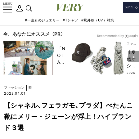
#一生ものジュエリー
#Tシャツ
#紫外線（UV）対策
今、あなたにオススメ〈PR〉
Recommended by
ファッション
「N
【夏
OT
旅オ
A
シャ
HO
レ】
2026
TEL
.07.15
リゾ
」で
ート
|
ファッション
靴
子ど
派は
2022.04.01
もの
迷わ
記憶
【シャネル､フェラガモ､プラダ】ぺたんこ
ず
に一
「ワ
靴にメリー・ジェーンが浮上！ハイブラン
生残
ンピ
る
ド３選
＆オ
【極
ール
上の