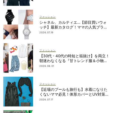
ファッション
シャネル、カルティエ…【節目買いウォ
ッチ】最新カタログ！ママの人気ブラン
ドを網羅
2026.07.19
ファッション
【30代・40代の時短と垢抜け】を両立！
朝迷わなくなる『甘トレンド服＆小物』
最旬カタログ
2026.08.01
ファッション
【近場のプールも旅行も】水着になりた
くないママ必見！体形カバーとUV対策を
両立するマルチウェア速報
2026.07.17