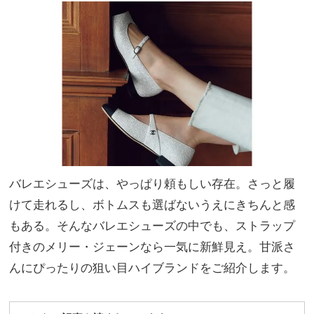
イン
家族
ワ
旅】
ン」
を
を新
調！
バレエシューズは、やっぱり頼もしい存在。さっと履
けて走れるし、ボトムスも選ばないうえにきちんと感
もある。そんなバレエシューズの中でも、ストラップ
付きのメリー・ジェーンなら一気に新鮮見え。甘派さ
んにぴったりの狙い目ハイブランドをご紹介します。