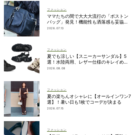
ファッション
ママたちの間で大大大流行の「ボストン
バッグ」発見！機能性も洒落感も妥協し
ない
2026.07.13
ファッション
夏でも涼しい【スニーカーサンダル】5
選！水陸両用、レザー仕様のキレイめタ
イプも
2026.08.08
ファッション
夏の楽ちんオシャレに【オールインワン7
選】！暑い日も1枚でコーデが決まる
2026.07.15
ファッション