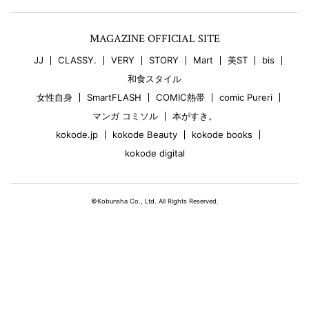
MAGAZINE OFFICIAL SITE
JJ
CLASSY.
VERY
STORY
Mart
美ST
bis
和食スタイル
女性自身
SmartFLASH
COMIC熱帯
comic Pureri
マンガ コミソル
本がすき。
kokode.jp
kokode Beauty
kokode books
kokode digital
©Kobunsha Co., Ltd. All Rights Reserved.