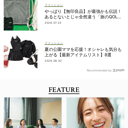
ファッション
やっぱり【無印良品】が最強かも伝説！
あるとないとじゃ全然違う「旅のQOL爆
上げアイテム」
2026.07.23
ファッション
夏の公園ママを応援！オシャレも気分も
上がる【最新アイテムリスト】8選
2026.08.02
Recommended by
FEATURE