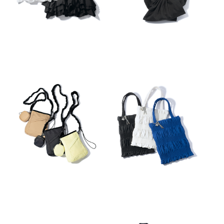
VERY STORE 9月号 大和美帆セレクト
VERY STORE 9月号 編集部セレクト
[elu]Aラインリボンジレ
[ALEGRE]コクーンカットソー
25,850円(税込)
11,000円(税込)
VERY STORE 9月号 編集部セレクト
VERY STORE 9月号 編集部セレクト
[ALEGRE]シアーチェックボウタ
[THREE SQUARE]フリルスリー
イブラウス
ブワンピース
18,700円(税込)
20,900円(税込)