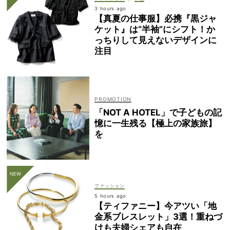
3 hours ago
【真夏の仕事服】必携『黒ジャ
ケット』は“半袖”にシフト！か
っちりして見えないデザインに
注目
「NOT A HOTEL」で子どもの記
憶に一生残る【極上の家族旅】
を
ファッション
5 hours ago
【ティファニー】今アツい「地
金系ブレスレット」3選！重ねづ
けも夫婦シェアも自在