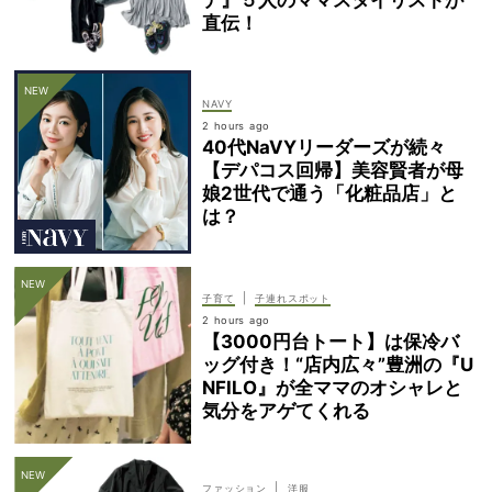
デ』５人のママスタイリストが
直伝！
NAVY
2 hours ago
40代NaVYリーダーズが続々
【デパコス回帰】美容賢者が母
娘2世代で通う「化粧品店」と
は？
|
子育て
子連れスポット
2 hours ago
【3000円台トート】は保冷バ
ッグ付き！“店内広々”豊洲の『U
NFILO』が全ママのオシャレと
気分をアゲてくれる
|
ファッション
洋服