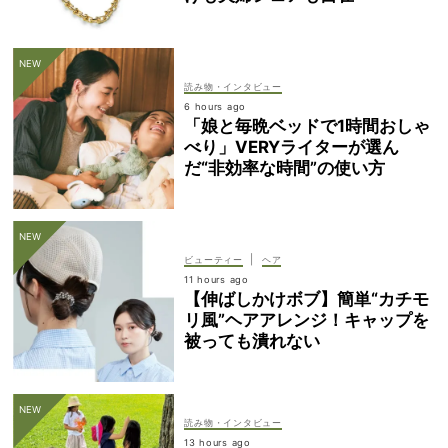
読み物・インタビュー
6 hours ago
「娘と毎晩ベッドで1時間おしゃ
べり」VERYライターが選ん
だ“非効率な時間”の使い方
|
ビューティー
ヘア
11 hours ago
【伸ばしかけボブ】簡単“カチモ
リ風”ヘアアレンジ！キャップを
被っても潰れない
読み物・インタビュー
13 hours ago