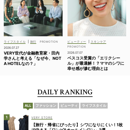
ライフスタイル
|
旅行
ビューティー
|
スキンケア
2026.07.27
VERY世代が金融教育家・田内
2026.07.07
ベスコス受賞の「エリクシー
学さんと考える「なぜ今、NOT
ル」が最適解！？ママのシワに
A HOTELなの？」
幸せ感が滲む理由とは
DAILY RANKING
ALL
ファッション
ビューティ
ライフスタイル
VERY STORE
【旅行・帰省にぴったり】シワになりにくい！1枚
で決まる「ワンピ&オールインワン」2選