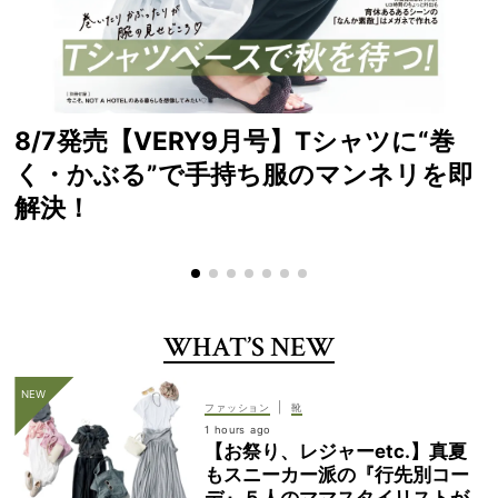
8/7発売【VERY9月号】Tシャツに“巻
く・かぶる”で手持ち服のマンネリを即
解決！
WHAT’S NEW
|
ファッション
靴
1 hours ago
【お祭り、レジャーetc.】真夏
もスニーカー派の『行先別コー