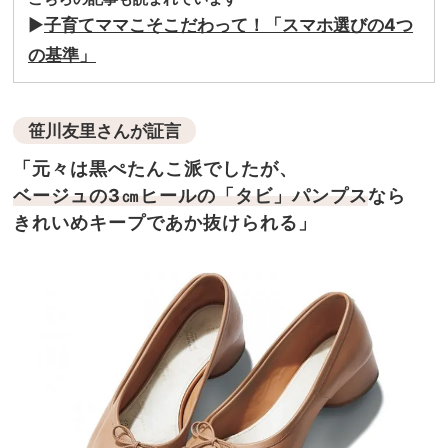
▶︎
子育てママこそこだわって！「スマホ選びの4つ
の基準」
笹川友里さんが証言
「元々は黒ぺたんこ派でしたが、
ベージュの3㎝ヒールの「タビ」パンプス
なら
きれいめキープであか抜けられる」