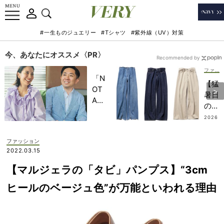
#一生ものジュエリー
#Tシャツ
#紫外線（UV）対策
今、あなたにオススメ〈PR〉
Recommended by
ファッション
「N
【猛
OT
暑日
A
の服
HO
装】
2026
TEL
.07.11
甘派
」で
ママ
ファッション
子ど
の“
2022.03.15
もの
ワン
記憶
【マルジェラの「タビ」パンプス】“3cm
ツ
に一
ー”
ヒールのベージュ色”が万能といわれる理由
生残
こそ
る
「優
【極
秀デ
上の