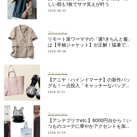
しい朝も1枚でサマ見えが叶う
2026.08.02
ファッション
リモート派ワーママの「週1きちんと服」
は【半袖ジャケット】が正解！猛暑でも
涼しい名品5選
2026.08.06
ファッション
【アニヤ・ハインドマーチ】の新作バッ
グも！一点投入「キャッチーなバッグ＆
小物」3選
2026.07.21
ファッション
【アンテプリマetc.】8000円台から！い
つものコーデに華やかアクセントを加え
る「甘ちびバッグ」9選
2026.07.24