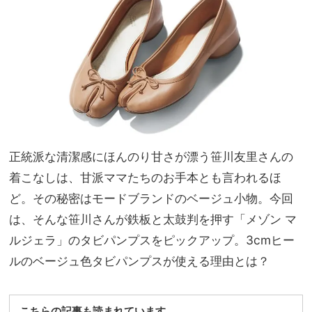
ニ
家族
ム」
旅】
の出
を
番！
人気
スタ
イリ
スト
が厳
選
正統派な清潔感にほんのり甘さが漂う笹川友里さんの
着こなしは、甘派ママたちのお手本とも言われるほ
ど。その秘密はモードブランドのベージュ小物。今回
は、そんな笹川さんが鉄板と太鼓判を押す「メゾン マ
ルジェラ」のタビパンプスをピックアップ。3cmヒー
ルのベージュ色タビパンプスが使える理由とは？
こちらの記事も読まれています