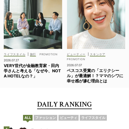
ライフスタイル
|
旅行
ビューティー
|
スキンケア
2026.07.27
VERY世代が金融教育家・田内
2026.07.07
ベスコス受賞の「エリクシー
学さんと考える「なぜ今、NOT
ル」が最適解！？ママのシワに
A HOTELなの？」
幸せ感が滲む理由とは
DAILY RANKING
ALL
ファッション
ビューティ
ライフスタイル