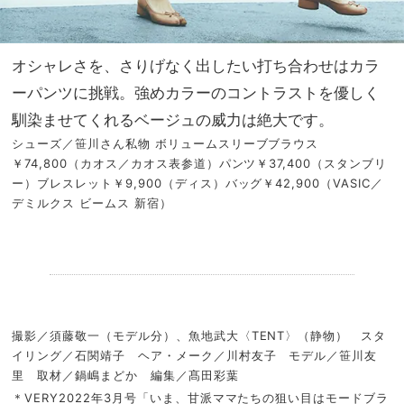
オシャレさを、さりげなく出したい打ち合わせはカラ
ーパンツに挑戦。強めカラーのコントラストを優しく
馴染ませてくれるベージュの威力は絶大です。
シューズ／笹川さん私物 ボリュームスリーブブラウス
￥74,800（カオス／カオス表参道）パンツ￥37,400（スタンブリ
ー）ブレスレット￥9,900（ディス）バッグ￥42,900（VASIC／
デミルクス ビームス 新宿）
.
撮影／須藤敬一（モデル分）、魚地武大〈TENT〉（静物） スタ
イリング／石関靖子 ヘア・メーク／川村友子 モデル／笹川友
里 取材／鍋嶋まどか 編集／髙田彩葉
＊VERY2022年3月号「いま、甘派ママたちの狙い目はモードブラ