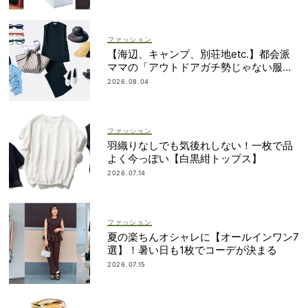
ファッション
【海辺、キャンプ、別荘地etc.】都会派
ママの「アウトドアガチ勢じゃない服と
小物」集めました！
2026.08.04
ファッション
羽織りなしでも気後れしない！一枚で品
よく今っぽい【白黒紺トップス】
2026.07.14
ファッション
夏の楽ちんオシャレに【オールインワン7
選】！暑い日も1枚でコーデが決まる
2026.07.15