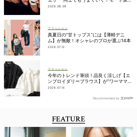
重ねづけ術
2026.08.09
ファッション
真夏日の“甘トップス”には【薄軽デニ
ム】が無敵！オシャレのプロが選ぶ14本
2026.07.12
ファッション
今年のトレンド筆頭！品良く涼しげ【エ
ンブロイダリーブラウス】が“ワーママの
新定番”
2026.07.14
Recommended by
FEATURE