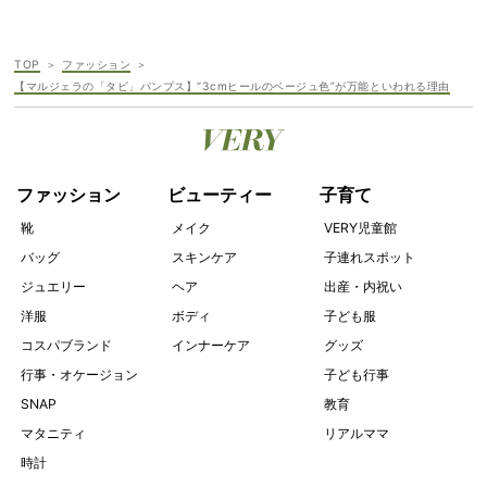
TOP
ファッション
【マルジェラの「タビ」パンプス】“3cmヒールのベージュ色”が万能といわれる理由
ファッション
ビューティー
子育て
靴
メイク
VERY児童館
バッグ
スキンケア
子連れスポット
ジュエリー
ヘア
出産・内祝い
洋服
ボディ
子ども服
コスパブランド
インナーケア
グッズ
行事・オケージョン
子ども行事
SNAP
教育
マタニティ
リアルママ
時計