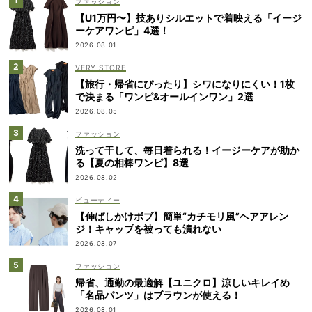
ファッション
【U1万円〜】技ありシルエットで着映える「イージ
ーケアワンピ」4選！
2026.08.01
VERY STORE
【旅行・帰省にぴったり】シワになりにくい！1枚
で決まる「ワンピ&オールインワン」2選
2026.08.05
ファッション
洗って干して、毎日着られる！イージーケアが助か
る【夏の相棒ワンピ】8選
2026.08.02
ビューティー
【伸ばしかけボブ】簡単“カチモリ風”ヘアアレン
ジ！キャップを被っても潰れない
2026.08.07
ファッション
帰省、通勤の最適解【ユニクロ】涼しいキレイめ
「名品パンツ」はブラウンが使える！
2026.08.01