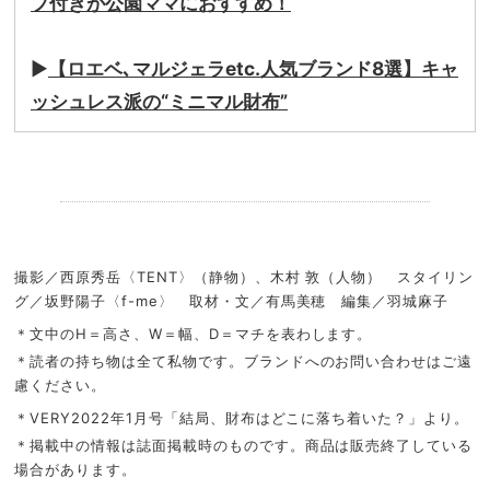
プ付きが公園ママにおすすめ！
▶︎
【ロエベ､マルジェラetc.人気ブランド8選】キャ
ッシュレス派の“ミニマル財布”
.
撮影／西原秀岳〈TENT〉（静物）、木村 敦（人物） スタイリン
グ／坂野陽子〈f-me〉 取材・文／有馬美穂 編集／羽城麻子
＊文中のH＝高さ、W＝幅、D＝マチを表わします。
＊読者の持ち物は全て私物です。ブランドへのお問い合わせはご遠
慮ください。
＊VERY2022年1月号「結局、財布はどこに落ち着いた？」より。
＊掲載中の情報は誌面掲載時のものです。商品は販売終了している
場合があります。