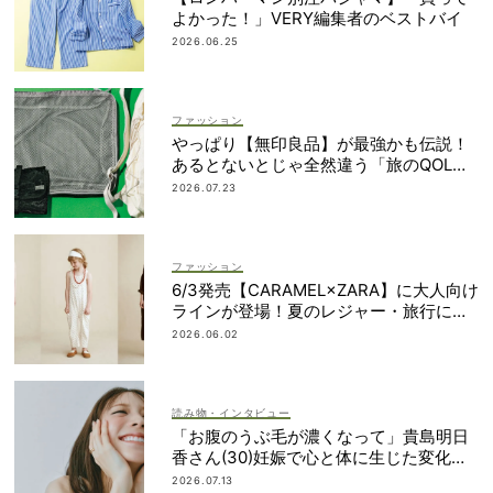
よかった！」VERY編集者のベストバイ
2026.06.25
ファッション
やっぱり【無印良品】が最強かも伝説！
あるとないとじゃ全然違う「旅のQOL爆
上げアイテム」
2026.07.23
ファッション
6/3発売【CARAMEL×ZARA】に大人向け
ラインが登場！夏のレジャー・旅行にも
おすすめ
2026.06.02
読み物・インタビュー
「お腹のうぶ毛が濃くなって」貴島明日
香さん(30)妊娠で心と体に生じた変化も
「愛しいです」
2026.07.13