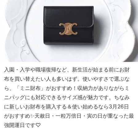
の“
家族
クリ
旅】
アフ
を
レー
ム”
が人
気！
入園・入学や職場復帰など、新生活が始まる前にお財
布を買い替えたい人も多いはず。使いやすさで選ぶな
ら、「ミニ財布」がおすすめ！収納力がありながらミ
ニバッグにも対応できるサイズ感が魅力です。ちなみ
に新しいお財布を購入する＆使い始めるなら3月26日
がおすすめ✨天赦日・一粒万倍日・寅の日が重なった最
強開運日です♡