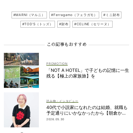
#MARNI（マルニ）
#Ferragamo（フェラガモ）
#ミニ財布
#TOD'S（トッズ）
#財布
#CELINE（セリーヌ）
この記事もおすすめ
「NOT A HOTEL」で子どもの記憶に一生
残る【極上の家族旅】を
読み物・インタビュー
40代で小説家になれたのは結婚、就職も
予定通りにいかなかったから【朝倉かす
みさん】
2026.05.30