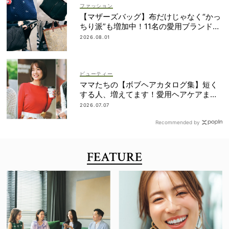
ファッション
【マザーズバッグ】布だけじゃなく“かっ
ちり派”も増加中！11名の愛用ブランド
は？
2026.08.01
ビューティー
ママたちの【ボブヘアカタログ集】短く
する人、増えてます！愛用ヘアケアまで
全部見せ
2026.07.07
Recommended by
FEATURE