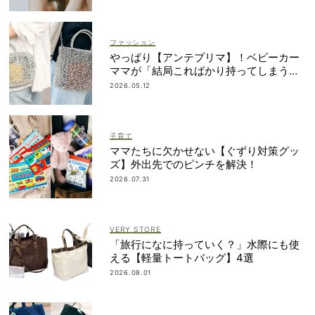
ファッション
やっぱり【アンテプリマ】！ベビーカー
ママが「結局こればかり持ってしまう」
納得の理由
2026.05.12
子育て
ママたちに欠かせない【ぐずり対策グッ
ズ】外出先でのピンチを解決！
2026.07.31
VERY STORE
「旅行になに持っていく？」水際にも使
える【軽量トートバッグ】4選
2026.08.01