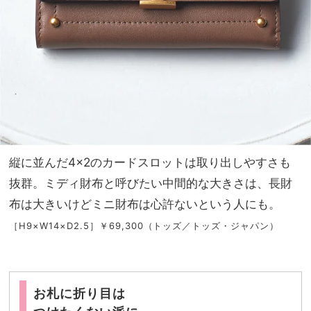
縦に並んだ4×2のカードスロットは取り出しやすさも
抜群。ミディ財布と呼びたい中間的な大きさは、長財
布は大きいけどミニ財布は心許ないという人にも。
［H9×W14×D2.5］￥69,300（トッズ／トッズ・ジャパン）
お札に折り目は