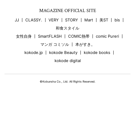
MAGAZINE OFFICIAL SITE
JJ
CLASSY.
VERY
STORY
Mart
美ST
bis
和食スタイル
女性自身
SmartFLASH
COMIC熱帯
comic Pureri
マンガ コミソル
本がすき。
kokode.jp
kokode Beauty
kokode books
kokode digital
©Kobunsha Co., Ltd. All Rights Reserved.