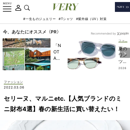
#一生ものジュエリー
#Tシャツ
#紫外線（UV）対策
今、あなたにオススメ〈PR〉
Recommended by
ファッション
「N
夏の
OT
ワン
A
ツー
HO
が垢
2026
TEL
.07.2
抜け
9
」で
る
ファッション
子ど
【サ
2022.03.06
もの
ング
記憶
セリーヌ、マルニetc.【人気ブランドのミ
ラ
に一
ス】
ニ財布4選】春の新生活に買い替えたい！
生残
はア
る
クセ
【極
感覚
上の