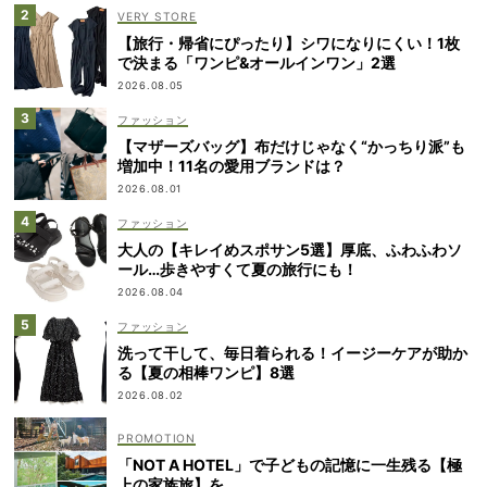
VERY STORE
【旅行・帰省にぴったり】シワになりにくい！1枚
で決まる「ワンピ&オールインワン」2選
2026.08.05
ファッション
【マザーズバッグ】布だけじゃなく“かっちり派”も
増加中！11名の愛用ブランドは？
2026.08.01
ファッション
大人の【キレイめスポサン5選】厚底、ふわふわソ
ール…歩きやすくて夏の旅行にも！
2026.08.04
ファッション
洗って干して、毎日着られる！イージーケアが助か
る【夏の相棒ワンピ】8選
2026.08.02
「NOT A HOTEL」で子どもの記憶に一生残る【極
上の家族旅】を