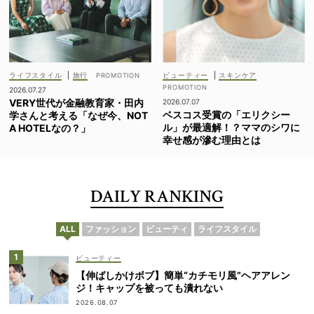
ライフスタイル
|
旅行
ビューティー
|
スキンケア
2026.07.27
VERY世代が金融教育家・田内
2026.07.07
ベスコス受賞の「エリクシー
学さんと考える「なぜ今、NOT
ル」が最適解！？ママのシワに
A HOTELなの？」
幸せ感が滲む理由とは
DAILY RANKING
ALL
ファッション
ビューティ
ライフスタイル
ビューティー
【伸ばしかけボブ】簡単“カチモリ風”ヘアアレン
ジ！キャップを被っても潰れない
2026.08.07