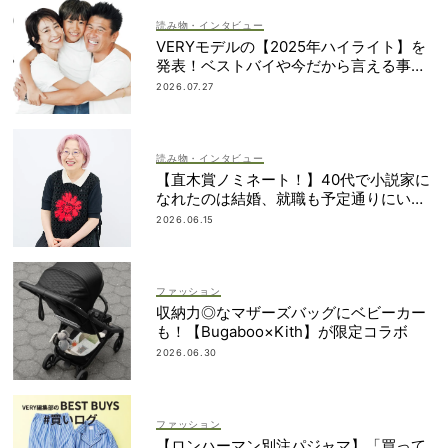
読み物・インタビュー
VERYモデルの【2025年ハイライト】を
発表！ベストバイや今だから言える事件
簿も大公開
2026.07.27
読み物・インタビュー
【直木賞ノミネート！】40代で小説家に
なれたのは結婚、就職も予定通りにいか
なかったから｜朝倉かすみさん
2026.06.15
ファッション
収納力◎なマザーズバッグにベビーカー
も！【Bugaboo×Kith】が限定コラボ
2026.06.30
ファッション
【ロンハーマン別注パジャマ】「買って