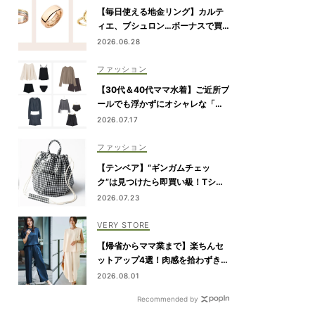
【毎日使える地金リング】カルテ
ィエ、ブシュロン…ボーナスで買
いたい7選
2026.06.28
ファッション
【30代＆40代ママ水着】ご近所プ
ールでも浮かずにオシャレな「ラ
ッシュガード＆ショートパンツセ
2026.07.17
ット」6選！
ファッション
【テンベア】“ギンガムチェッ
ク”は見つけたら即買い級！Tシャ
ツコーデが映える「夏の相棒バッ
2026.07.23
グ」3選
VERY STORE
【帰省からママ業まで】楽ちんセ
が選ぶ！2026年SS VERYベ
ットアップ4選！肉感を拾わずきれ
い見え
2026.08.01
コスメ大賞
Recommended by