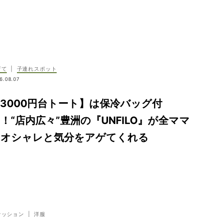
育て
|
子連れスポット
6.08.07
3000円台トート】は保冷バッグ付
！“店内広々”豊洲の『UNFILO』が全ママ
のオシャレと気分をアゲてくれる
ァッション
|
洋服