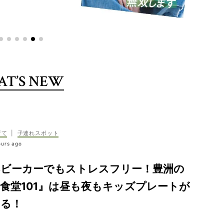
T’S NEW
育て
|
子連れスポット
ours ago
ベビーカーでもストレスフリー！豊洲の
食堂101』は昼も夜もキッズプレートが
ある！