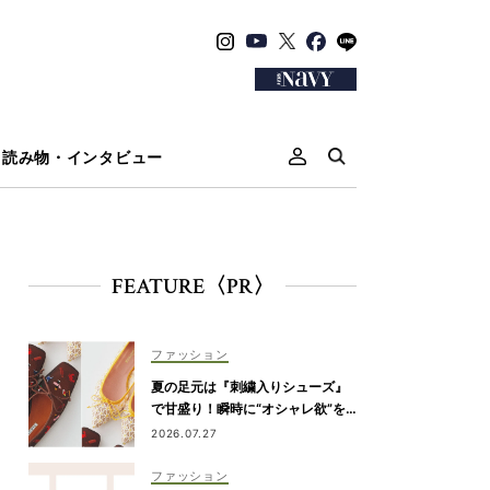
読み物・インタビュー
FEATURE〈PR〉
ファッション
夏の足元は『刺繍入りシューズ』
で甘盛り！瞬時に“オシャレ欲”を
満たせる一足は？
2026.07.27
ファッション