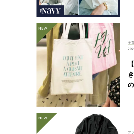
子
202
【
き
フ