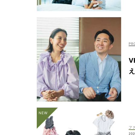
V
え
フ
202