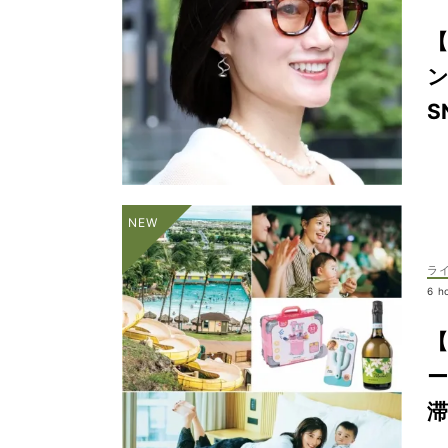
S
ラ
6 h