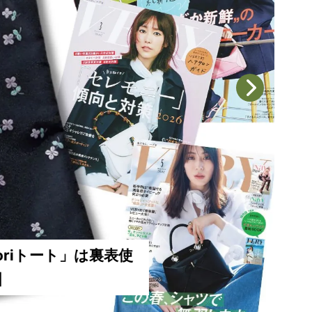
iトート」は裏表使
読者
スト