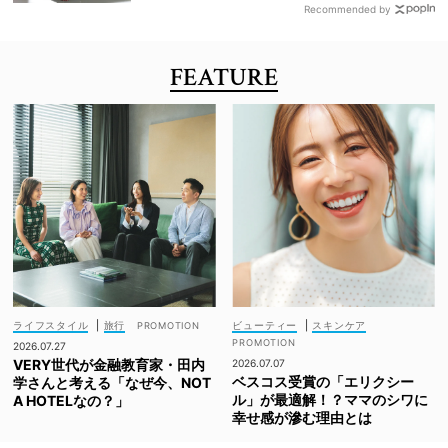
Recommended by
FEATURE
ライフスタイル
|
旅行
ビューティー
|
スキンケア
2026.07.27
VERY世代が金融教育家・田内
2026.07.07
ベスコス受賞の「エリクシー
学さんと考える「なぜ今、NOT
ル」が最適解！？ママのシワに
A HOTELなの？」
幸せ感が滲む理由とは