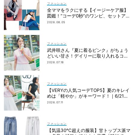
ファッション
全ママをラクにする【イージーケア服】
図鑑！“コーデ0秒”のワンピ、セットアッ
プetc.
2026.08.05
ファッション
武井咲さん『夏に着るピンク』がちょう
どいい甘さ！デイリーに取り入れるコツ
3選
2026.07.18
ファッション
【VERYの人気コーデTOP5】夏のキレイ
めは「軽やか」がキーワード！｜6/21〜
30
2026.07.11
ファッション
【気温30℃超えの服装】甘トップス派マ