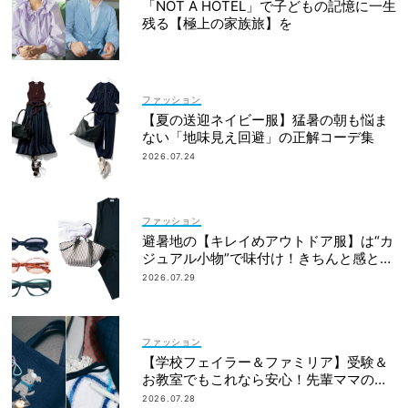
「NOT A HOTEL」で子どもの記憶に一生
残る【極上の家族旅】を
ファッション
【夏の送迎ネイビー服】猛暑の朝も悩ま
ない「地味見え回避」の正解コーデ集
2026.07.24
ファッション
避暑地の【キレイめアウトドア服】は“カ
ジュアル小物”で味付け！きちんと感との
バランスに注目
2026.07.29
ファッション
【学校フェイラー＆ファミリア】受験＆
お教室でもこれなら安心！先輩ママの地
味見えしないネイビー小物
2026.07.28