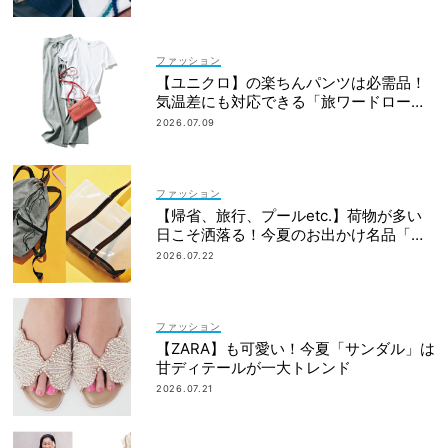
ファッション
【ユニクロ】の楽ちんパンツは必需品！
気温差にも対応できる「旅ワードロー
ブ」7選
2026.07.09
ファッション
【帰省、旅行、プールetc.】荷物が多い
日こそ洒落る！今夏のお出かけ名品「ト
ート＆リュック」５選
2026.07.22
ファッション
【ZARA】も可愛い！今夏「サンダル」は
甘ディテールが一大トレンド
2026.07.21