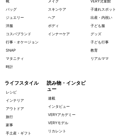
靴
メイク
VERY児童館
バッグ
スキンケア
子連れスポット
ジュエリー
ヘア
出産・内祝い
洋服
ボディ
子ども服
コスパブランド
インナーケア
グッズ
行事・オケージョン
子ども行事
SNAP
教育
マタニティ
リアルママ
時計
ライフスタイル
読み物・インタビ
ュー
レシピ
連載
インテリア
インタビュー
アウトドア
VERYアカデミー
旅行
VERYモデル
家事
リカレント
手土産・ギフト