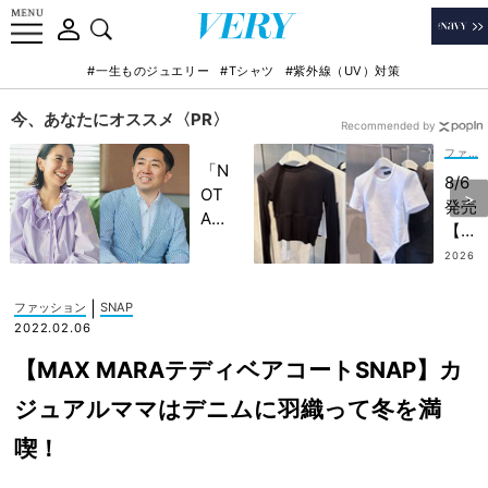
#一生ものジュエリー
#Tシャツ
#紫外線（UV）対策
今、あなたにオススメ〈PR〉
Recommended by
ファッション
「N
8/6
OT
発売
A
【H
HO
&M
2026
TEL
.08.0
】最
4
」で
新コ
|
ファッション
SNAP
子ど
ラボ
2022.02.06
もの
は
記憶
【MAX MARAテディベアコートSNAP】カ
「シ
に一
ンプ
ジュアルママはデニムに羽織って冬を満
生残
ルト
る
喫！
ップ
【極
ス」
上の