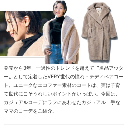
が買
家族
い！
旅】
黒パ
を
ンツ
合わ
せも
即サ
マ見
え
発売から3年、一過性のトレンドを超えて〝名品アウタ
ー〟として定着したVERY世代の憧れ・テディベアコー
ト。ユニークなエコファー素材のコートは、実は子育
て世代にこそうれしいポイントがいっぱい。今回は、
カジュアルコーデにラフにあわせたカジュアル上手な
ママのコーデをご紹介。