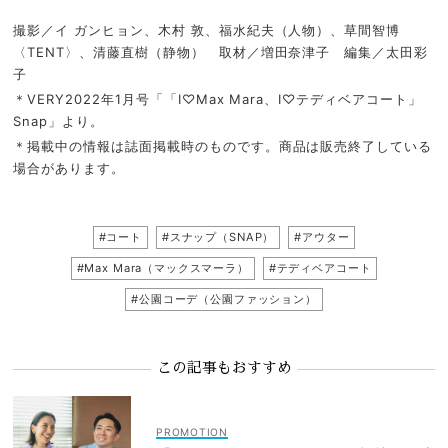
撮影／イ ガンヒョン、木村 敦、福水紀夫（人物）、草間智博
〈TENT〉、清藤直樹（静物） 取材／増田奈津子 編集／太田彩
子
＊VERY2022年1月号「「I♡Max Mara、I♡テディベアコート」
Snap」より。
＊掲載中の情報は誌面掲載時のものです。商品は販売終了している
場合があります。
#コート
#スナップ（SNAP）
#アウター
#Max Mara（マックスマーラ）
#テディベアコート
#公園コーデ（公園ファッション）
この記事もおすすめ