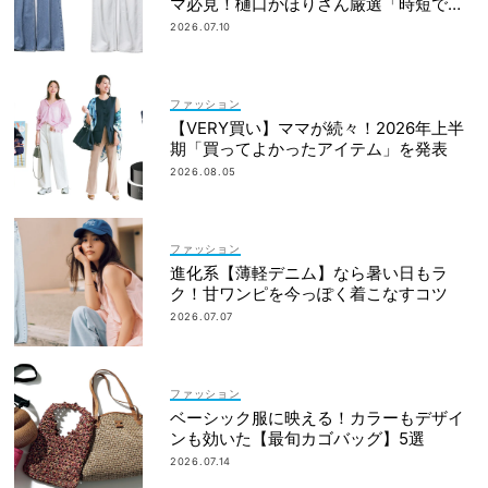
マ必見！樋口かほりさん厳選「時短でワ
ンツー」夏デニム
2026.07.10
ファッション
【VERY買い】ママが続々！2026年上半
期「買ってよかったアイテム」を発表
2026.08.05
ファッション
進化系【薄軽デニム】なら暑い日もラ
ク！甘ワンピを今っぽく着こなすコツ
2026.07.07
ファッション
ベーシック服に映える！カラーもデザイ
ンも効いた【最旬カゴバッグ】5選
2026.07.14