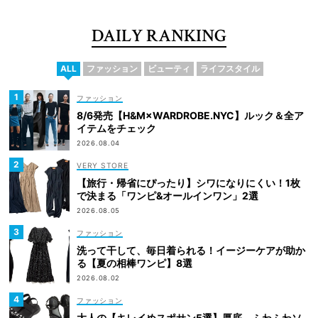
DAILY RANKING
ALL
ファッション
ビューティ
ライフスタイル
ファッション
8/6発売【H&M×WARDROBE.NYC】ルック＆全ア
イテムをチェック
2026.08.04
VERY STORE
【旅行・帰省にぴったり】シワになりにくい！1枚
で決まる「ワンピ&オールインワン」2選
2026.08.05
ファッション
洗って干して、毎日着られる！イージーケアが助か
る【夏の相棒ワンピ】8選
2026.08.02
ファッション
大人の【キレイめスポサン5選】厚底、ふわふわソ