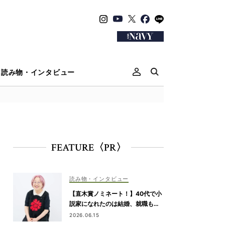
読み物・インタビュー
FEATURE〈PR〉
読み物・インタビュー
【直木賞ノミネート！】40代で小
説家になれたのは結婚、就職も予
定通りにいかなかったから｜朝倉
2026.06.15
かすみさん