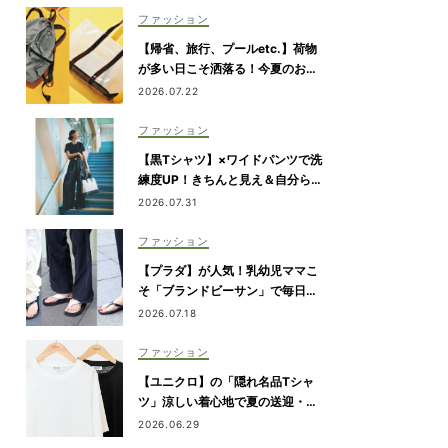
ファッション
【帰省、旅行、プールetc.】荷物
が多い日こそ洒落る！今夏のお出
かけ名品「トート＆リュック」５
2026.07.22
選
ファッション
【黒Tシャツ】×ワイドパンツで洗
練度UP！きちんと見え＆自分らし
さを両立
2026.07.31
ファッション
【プラダ】が人気！乳幼児ママこ
そ「ブランドビーサン」で毎日き
れいめカジュアルが叶う
2026.07.18
ファッション
【ユニクロ】の「隠れ名品Tシャ
ツ」涼しい着心地で夏の送迎・公
園にぴったり！
2026.06.29