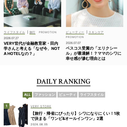
ライフスタイル
|
旅行
ビューティー
|
スキンケア
2026.07.27
VERY世代が金融教育家・田内
2026.07.07
ベスコス受賞の「エリクシー
学さんと考える「なぜ今、NOT
ル」が最適解！？ママのシワに
A HOTELなの？」
幸せ感が滲む理由とは
DAILY RANKING
ALL
ファッション
ビューティ
ライフスタイル
VERY STORE
【旅行・帰省にぴったり】シワになりにくい！1枚
で決まる「ワンピ&オールインワン」2選
2026.08.05