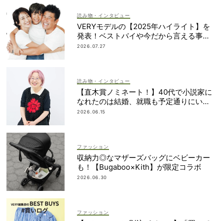
読み物・インタビュー
VERYモデルの【2025年ハイライト】を
発表！ベストバイや今だから言える事件
簿も大公開
2026.07.27
読み物・インタビュー
【直木賞ノミネート！】40代で小説家に
なれたのは結婚、就職も予定通りにいか
なかったから｜朝倉かすみさん
2026.06.15
ファッション
収納力◎なマザーズバッグにベビーカー
も！【Bugaboo×Kith】が限定コラボ
2026.06.30
ファッション