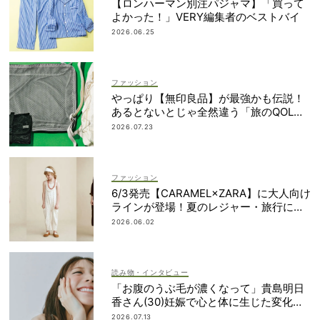
【ロンハーマン別注パジャマ】「買って
よかった！」VERY編集者のベストバイ
2026.06.25
ファッション
やっぱり【無印良品】が最強かも伝説！
あるとないとじゃ全然違う「旅のQOL爆
上げアイテム」
2026.07.23
ファッション
6/3発売【CARAMEL×ZARA】に大人向け
ラインが登場！夏のレジャー・旅行にも
おすすめ
2026.06.02
読み物・インタビュー
「お腹のうぶ毛が濃くなって」貴島明日
香さん(30)妊娠で心と体に生じた変化も
「愛しいです」
2026.07.13