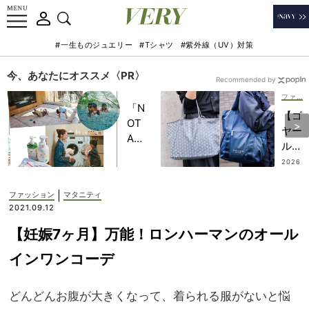
#一生ものジュエリー
#Tシャツ
#紫外線（UV）対策
今、あなたにオススメ〈PR〉
Recommended by
ファッション
「N
【ゴ
OT
ヤー
A
ル
HO
も！
2026
TEL
.07.12
】モ
」で
ノト
|
ファッション
マタニティ
子ど
ーン
2021.09.12
もの
上手
記憶
【妊娠7ヶ月】万能！ロンハーマンのオール
なマ
に一
マの
インワンコーデ
生残
軽や
る
かト
【極
どんどんお腹が大きくなって、着られる服がないと悩
ート
上の