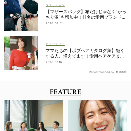
ファッション
【マザーズバッグ】布だけじゃなく“かっ
ちり派”も増加中！11名の愛用ブランド
は？
2026.08.01
ビューティー
ママたちの【ボブヘアカタログ集】短く
する人、増えてます！愛用ヘアケアまで
全部見せ
2026.07.07
Recommended by
FEATURE