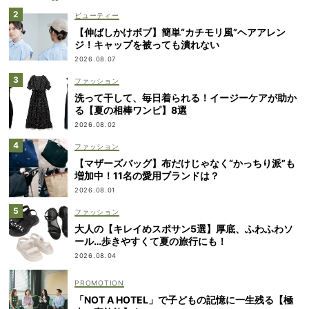
ビューティー
【伸ばしかけボブ】簡単“カチモリ風”ヘアアレン
ジ！キャップを被っても潰れない
2026.08.07
ファッション
洗って干して、毎日着られる！イージーケアが助か
る【夏の相棒ワンピ】8選
2026.08.02
ファッション
【マザーズバッグ】布だけじゃなく“かっちり派”も
増加中！11名の愛用ブランドは？
2026.08.01
ファッション
大人の【キレイめスポサン5選】厚底、ふわふわソ
ール…歩きやすくて夏の旅行にも！
2026.08.04
「NOT A HOTEL」で子どもの記憶に一生残る【極