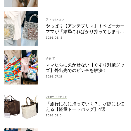
ファッション
やっぱり【アンテプリマ】！ベビーカー
ママが「結局こればかり持ってしまう」
納得の理由
2026.05.12
子育て
ママたちに欠かせない【ぐずり対策グッ
ズ】外出先でのピンチを解決！
2026.07.31
VERY STORE
「旅行になに持っていく？」水際にも使
える【軽量トートバッグ】4選
2026.08.01