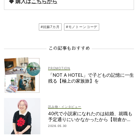
◆ 購入は
こちらから
#妊娠7カ月
#モノトーンコーデ
この記事もおすすめ
「NOT A HOTEL」で子どもの記憶に一生
残る【極上の家族旅】を
読み物・インタビュー
40代で小説家になれたのは結婚、就職も
予定通りにいかなかったから【朝倉かす
みさん】
2026.05.30