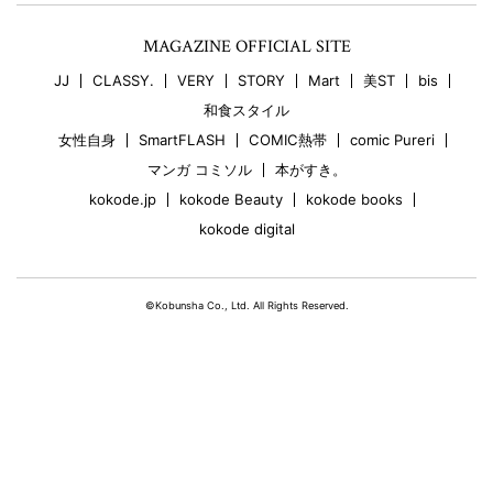
MAGAZINE OFFICIAL SITE
JJ
CLASSY.
VERY
STORY
Mart
美ST
bis
和食スタイル
女性自身
SmartFLASH
COMIC熱帯
comic Pureri
マンガ コミソル
本がすき。
kokode.jp
kokode Beauty
kokode books
kokode digital
©Kobunsha Co., Ltd. All Rights Reserved.