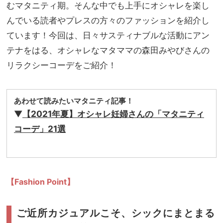
バッ
むマタニティ期。そんな中でも上手にオシャレを楽し
家族
グっ
旅】
んでいる読者やプレスの方々のファッションを紹介し
て？
を
ています！今回は、日々サスティナブルな活動にアン
テナをはる、オシャレなマタママの森田みやびさんの
リラクシーコーデをご紹介！
あわせて読みたいマタニティ記事！
▼
【2021年夏】オシャレ妊婦さんの「マタニティ
コーデ」21選
【Fashion P
oint】
ご近所カジュアルこそ、シックにまとまる