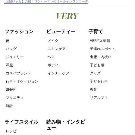
【妊娠7ヶ月】万能！ロンハーマンのオールインワンコーデ
ファッション
ビューティー
子育て
靴
メイク
VERY児童館
バッグ
スキンケア
子連れスポット
ジュエリー
ヘア
出産・内祝い
洋服
ボディ
子ども服
コスパブランド
インナーケア
グッズ
行事・オケージョン
子ども行事
SNAP
教育
マタニティ
リアルママ
時計
ライフスタイル
読み物・インタビ
ュー
レシピ