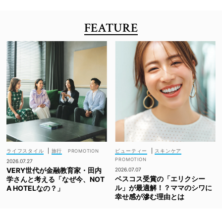
FEATURE
ライフスタイル
|
旅行
ビューティー
|
スキンケア
2026.07.27
VERY世代が金融教育家・田内
2026.07.07
ベスコス受賞の「エリクシー
学さんと考える「なぜ今、NOT
ル」が最適解！？ママのシワに
A HOTELなの？」
幸せ感が滲む理由とは