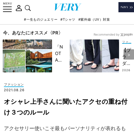
#一生ものジュエリー
#Tシャツ
#紫外線（UV）対策
今、あなたにオススメ〈PR〉
Recommended by
ファッション
「N
【プ
OT
ラ
A
ダ】
HO
が人
2026
TEL
.07.18
気！
」で
乳幼
ファッション
子ど
児マ
2021.08.26
もの
マこ
記憶
オシャレ上手さんに聞いたアクセの重ね付
そ
に一
「ブ
け３つのルール
生残
ラン
る
ドビ
【極
アクセサリー使いこそ最もパーソナリティが表れるも
ーサ
上の