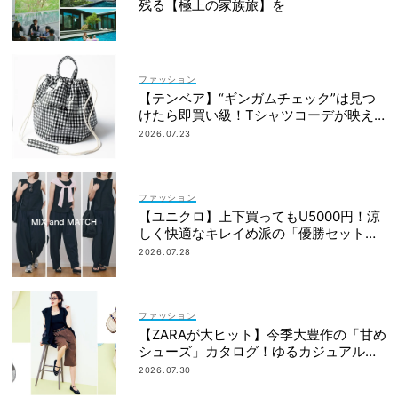
残る【極上の家族旅】を
ファッション
【テンベア】“ギンガムチェック”は見つ
けたら即買い級！Tシャツコーデが映え
る「夏の相棒バッグ」3選
2026.07.23
ファッション
【ユニクロ】上下買ってもU5000円！涼
しく快適なキレイめ派の「優勝セット」
は着回し力も
2026.07.28
ファッション
【ZARAが大ヒット】今季大豊作の「甘め
シューズ」カタログ！ゆるカジュアルの
鮮度アップに◎
2026.07.30