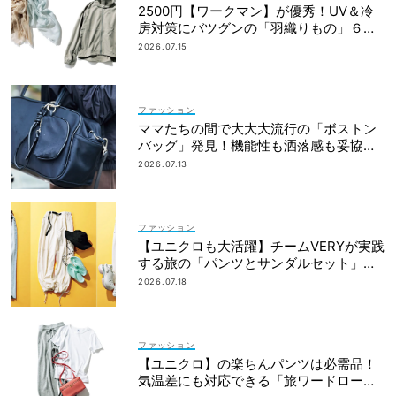
2500円【ワークマン】が優秀！UV＆冷
房対策にバツグンの「羽織りもの」６選
＜水際、旅行etc.＞
2026.07.15
ファッション
ママたちの間で大大大流行の「ボストン
バッグ」発見！機能性も洒落感も妥協し
ない
2026.07.13
ファッション
【ユニクロも大活躍】チームVERYが実践
する旅の「パンツとサンダルセット」最
適プラン
2026.07.18
ファッション
【ユニクロ】の楽ちんパンツは必需品！
気温差にも対応できる「旅ワードロー