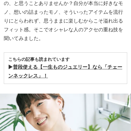
ン」
の、と思うことありませんか？自分が本当に好きなモ
家族
で毎
旅】
ノ、想いの詰まったモノ、そういったアイテムを流行
日き
を
りにとらわれず、思うままに楽しむからこそ溢れ出る
れい
めカ
フィット感。そこでオシャレな人のアクセの重ね技を
ジュ
聞いてみました。
アル
が叶
う
こちらの記事も読まれています
▶︎
普段使える【一生ものジュエリー】なら「チェー
ンネックレス」！