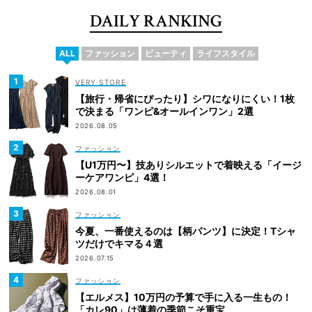
DAILY RANKING
ALL
ファッション
ビューティ
ライフスタイル
VERY STORE
【旅行・帰省にぴったり】シワになりにくい！1枚
で決まる「ワンピ&オールインワン」2選
2026.08.05
ファッション
【U1万円〜】技ありシルエットで着映える「イージ
ーケアワンピ」4選！
2026.08.01
ファッション
今夏、一番使えるのは【柄パンツ】に決定！Tシャ
ツだけでキマる４選
2026.07.15
ファッション
【エルメス】10万円の予算で手に入る一生もの！
「カレ90」は薄着の季節こそ重宝