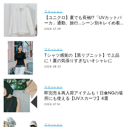
ファッション
【ユニクロ】夏でも長袖⁉「UVカットパ
ーカ」通勤、旅行…シーン別キレイめ着
こなし3選
2026.07.29
ファッション
Tシャツ感覚の【黒リブニット】で上品
に！夏の気張りすぎないオシャレに
2026.08.01
ファッション
即完売＆再入荷アイテムも！日傘NGの場
所にも使える【UVスカーフ】4選
2026.07.14
ファッション