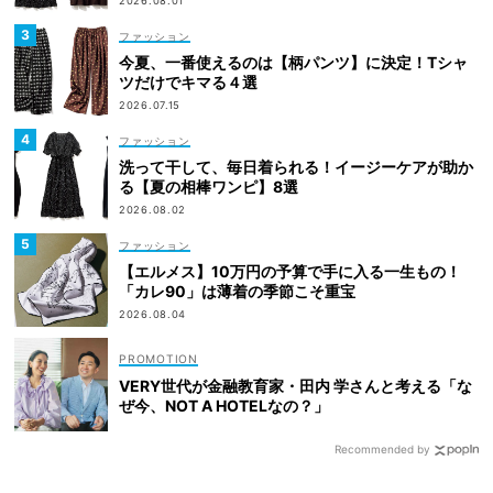
2026.08.01
ファッション
今夏、一番使えるのは【柄パンツ】に決定！Tシャ
ツだけでキマる４選
2026.07.15
ファッション
洗って干して、毎日着られる！イージーケアが助か
る【夏の相棒ワンピ】8選
2026.08.02
ファッション
【エルメス】10万円の予算で手に入る一生もの！
「カレ90」は薄着の季節こそ重宝
2026.08.04
VERY世代が金融教育家・田内 学さんと考える「な
ぜ今、NOT A HOTELなの？」
Recommended by