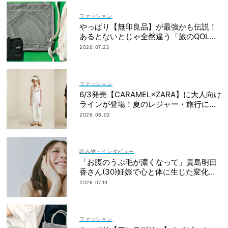
ファッション
やっぱり【無印良品】が最強かも伝説！
あるとないとじゃ全然違う「旅のQOL爆
上げアイテム」
2026.07.23
ファッション
6/3発売【CARAMEL×ZARA】に大人向け
ラインが登場！夏のレジャー・旅行にも
おすすめ
2026.06.02
読み物・インタビュー
「お腹のうぶ毛が濃くなって」貴島明日
香さん(30)妊娠で心と体に生じた変化も
「愛しいです」
2026.07.13
ファッション