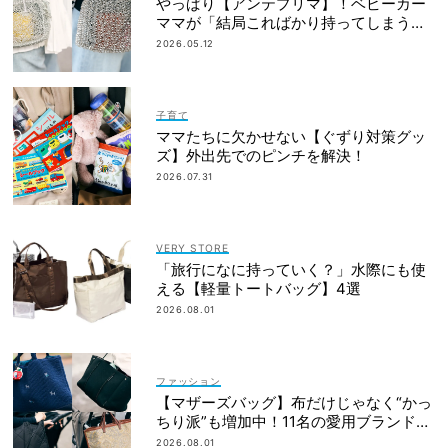
やっぱり【アンテプリマ】！ベビーカー
ママが「結局こればかり持ってしまう」
納得の理由
2026.05.12
子育て
ママたちに欠かせない【ぐずり対策グッ
ズ】外出先でのピンチを解決！
2026.07.31
VERY STORE
「旅行になに持っていく？」水際にも使
える【軽量トートバッグ】4選
2026.08.01
ファッション
【マザーズバッグ】布だけじゃなく“かっ
ちり派”も増加中！11名の愛用ブランド
は？
2026.08.01