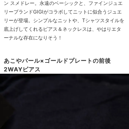
｜
ン スメドレー。永遠のベーシックと、ファインジュエ
家族
VER
旅】
リーブランドGIGIがコラボしてニットに似合うジュエ
Y20
を
リーが登場。シンプルなニットや、Tシャツスタイルを
26
年8
底上げしてくれるピアス＆ネックレスは、やはりエタ
月号
ーナルな存在になりそう！
発売
あこやパール×ゴールドプレートの前後
2WAYピアス