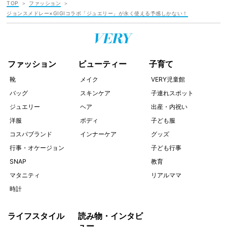
TOP
ファッション
ジョンスメドレー×GIGIコラボ「ジュエリー」が永く使える予感しかない！
ファッション
ビューティー
子育て
靴
メイク
VERY児童館
バッグ
スキンケア
子連れスポット
ジュエリー
ヘア
出産・内祝い
洋服
ボディ
子ども服
コスパブランド
インナーケア
グッズ
行事・オケージョン
子ども行事
SNAP
教育
マタニティ
リアルママ
時計
ライフスタイル
読み物・インタビ
ュー