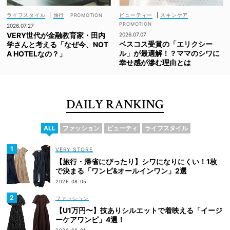
ライフスタイル
|
旅行
ビューティー
|
スキンケア
2026.07.27
VERY世代が金融教育家・田内
2026.07.07
ベスコス受賞の「エリクシー
学さんと考える「なぜ今、NOT
ル」が最適解！？ママのシワに
A HOTELなの？」
幸せ感が滲む理由とは
DAILY RANKING
ALL
ファッション
ビューティ
ライフスタイル
VERY STORE
【旅行・帰省にぴったり】シワになりにくい！1枚
で決まる「ワンピ&オールインワン」2選
2026.08.05
ファッション
【U1万円〜】技ありシルエットで着映える「イージ
ーケアワンピ」4選！