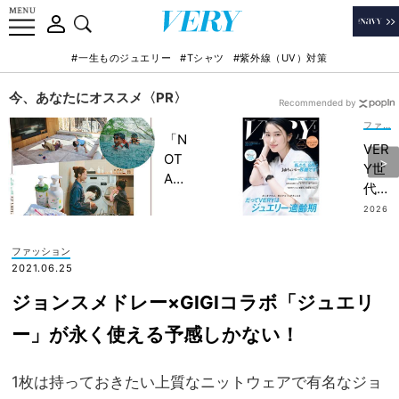
#一生ものジュエリー
#Tシャツ
#紫外線（UV）対策
今、あなたにオススメ〈PR〉
Recommended by
ファッション
「N
VER
OT
Y世
A
代の
HO
【後
2026
TEL
.07.0
悔し
6
」で
ない
ファッション
子ど
ジュ
2021.06.25
もの
エリ
記憶
ジョンスメドレー×GIGIコラボ「ジュエリ
ー選
に一
び】
ー」が永く使える予感しかない！
生残
を大
る
特
【極
1枚は持っておきたい上質なニットウェアで有名なジョ
集！
上の