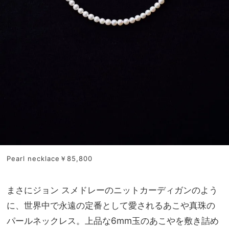
Pearl necklace￥85,800
まさにジョン スメドレーのニットカーディガンのよう
に、世界中で永遠の定番として愛されるあこや真珠の
パールネックレス。上品な6mm玉のあこやを敷き詰め