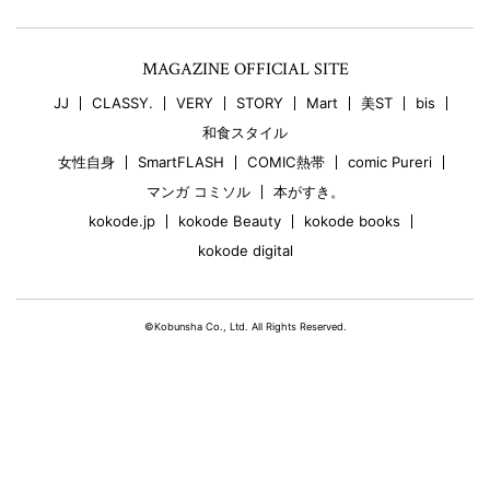
MAGAZINE OFFICIAL SITE
JJ
CLASSY.
VERY
STORY
Mart
美ST
bis
和食スタイル
女性自身
SmartFLASH
COMIC熱帯
comic Pureri
マンガ コミソル
本がすき。
kokode.jp
kokode Beauty
kokode books
kokode digital
©Kobunsha Co., Ltd. All Rights Reserved.