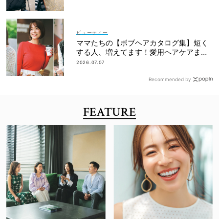
ビューティー
ママたちの【ボブヘアカタログ集】短く
する人、増えてます！愛用ヘアケアまで
全部見せ
2026.07.07
Recommended by
FEATURE