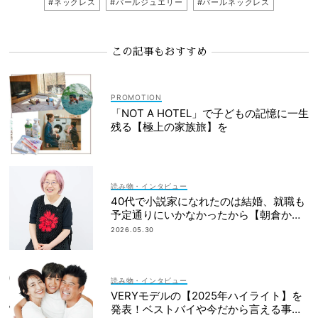
#ネックレス
#パールジュエリー
#パールネックレス
この記事もおすすめ
「NOT A HOTEL」で子どもの記憶に一生
残る【極上の家族旅】を
読み物・インタビュー
40代で小説家になれたのは結婚、就職も
予定通りにいかなかったから【朝倉かす
みさん】
2026.05.30
読み物・インタビュー
VERYモデルの【2025年ハイライト】を
発表！ベストバイや今だから言える事件