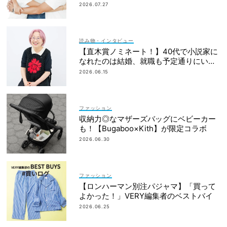
簿も大公開
2026.07.27
読み物・インタビュー
【直木賞ノミネート！】40代で小説家に
なれたのは結婚、就職も予定通りにいか
なかったから｜朝倉かすみさん
2026.06.15
ファッション
収納力◎なマザーズバッグにベビーカー
も！【Bugaboo×Kith】が限定コラボ
2026.06.30
ファッション
【ロンハーマン別注パジャマ】「買って
よかった！」VERY編集者のベストバイ
2026.06.25