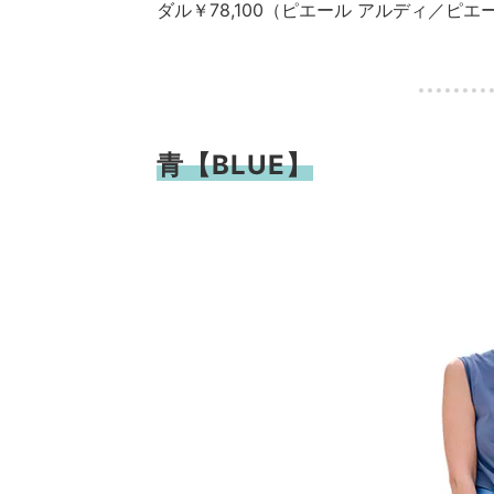
ダル￥78,100（ピエール アルディ／ピエ
・
青【BLUE】