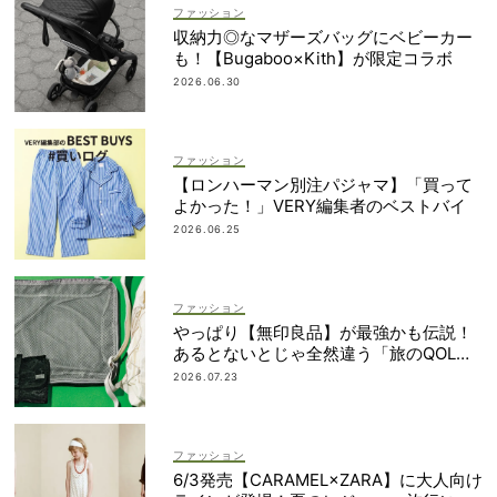
ファッション
収納力◎なマザーズバッグにベビーカー
も！【Bugaboo×Kith】が限定コラボ
2026.06.30
ファッション
【ロンハーマン別注パジャマ】「買って
よかった！」VERY編集者のベストバイ
2026.06.25
ファッション
やっぱり【無印良品】が最強かも伝説！
あるとないとじゃ全然違う「旅のQOL爆
上げアイテム」
2026.07.23
ファッション
6/3発売【CARAMEL×ZARA】に大人向け