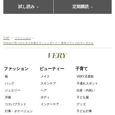
試し読み
定期購読
TOP
ファッション
Chaosで見つけた大人水着＆ラッシュガード！ 海外ブランドのサンダルも
ファッション
ビューティー
子育て
靴
メイク
VERY児童館
バッグ
スキンケア
子連れスポット
ジュエリー
ヘア
出産・内祝い
洋服
ボディ
子ども服
コスパブランド
インナーケア
グッズ
行事・オケージョン
子ども行事