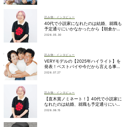
読み物・インタビュー
40代で小説家になれたのは結婚、就職も
予定通りにいかなかったから【朝倉かす
みさん】
2026.05.30
読み物・インタビュー
VERYモデルの【2025年ハイライト】を
発表！ベストバイや今だから言える事件
簿も大公開
2026.07.27
読み物・インタビュー
【直木賞ノミネート！】40代で小説家に
なれたのは結婚、就職も予定通りにいか
なかったから｜朝倉かすみさん
2026.06.15