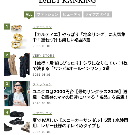
DAILY RANKING
ALL
ファッション
ビューティ
ライフスタイル
ファッション
【カルティエ】やっぱり「地金リング」に人気集
中！重ねづけも楽しい名品3選
2026.08.09
VERY STORE
【旅行・帰省にぴったり】シワになりにくい！1枚
で決まる「ワンピ&オールインワン」2選
2026.08.05
ファッション
ユニクロは2000円台【最旬サングラス2026】送
迎・公園etc.ママの日常にハマる「名品」を厳選！
2026.08.06
ファッション
夏でも涼しい【スニーカーサンダル】5選！水陸両
用、レザー仕様のキレイめタイプも
2026.08.08