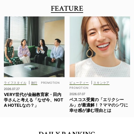
FEATURE
ライフスタイル
|
旅行
ビューティー
|
スキンケア
2026.07.27
VERY世代が金融教育家・田内
2026.07.07
ベスコス受賞の「エリクシー
学さんと考える「なぜ今、NOT
ル」が最適解！？ママのシワに
A HOTELなの？」
幸せ感が滲む理由とは