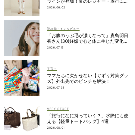
ラインが登場！夏のレジャー・旅行にも
おすすめ
2026.06.02
読み物・インタビュー
「お腹のうぶ毛が濃くなって」貴島明日
香さん(30)妊娠で心と体に生じた変化も
「愛しいです」
2026.07.13
子育て
ママたちに欠かせない【ぐずり対策グッ
ズ】外出先でのピンチを解決！
2026.07.31
VERY STORE
「旅行になに持っていく？」水際にも使
える【軽量トートバッグ】4選
2026.08.01