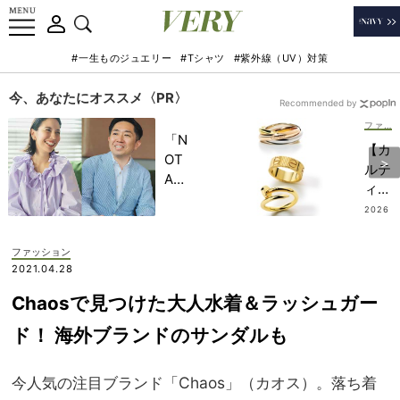
#一生ものジュエリー
#Tシャツ
#紫外線（UV）対策
今、あなたにオススメ〈PR〉
Recommended by
ファッション
「N
【カ
OT
ルテ
A
ィ
HO
エ】
2026
TEL
.08.0
やっ
9
」で
ぱり
ファッション
子ど
「地
2021.04.28
もの
金リ
記憶
Chaosで見つけた大人水着＆ラッシュガー
ン
に一
グ」
ド！ 海外ブランドのサンダルも
生残
に人
る
気集
【極
今人気の注目ブランド「Chaos」（カオス）。落ち着
中！
上の