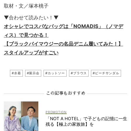
取材・文／塚本桃子
▼合わせて読みたい！▼
オシャレでコスパなバッグは「NOMADIS」（ノマデ
ィス）で見つかる！
【ブラックバイマウジーの名品デニム履いてみた！】
スタイルアップがすごい
#水着
#展示会
#カットソー
#ブラウス
#ビーチサンダル
この記事もおすすめ
「NOT A HOTEL」で子どもの記憶に一生
残る【極上の家族旅】を