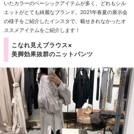
重ね
いたカラーのベーシックアイテムが多く、どれもシル
家族
づけ
旅】
エットがとても綺麗なブランド。2021年春夏の展示会
も楽
を
の様子をご紹介したインスタで、載せきれなかったオ
しい
名品
ススメアイテムをご紹介します！
3選
こなれ見えブラウス×
美脚効果抜群のニットパンツ