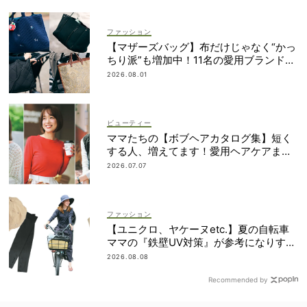
ファッション
【マザーズバッグ】布だけじゃなく“かっ
ちり派”も増加中！11名の愛用ブランド
は？
2026.08.01
ビューティー
ママたちの【ボブヘアカタログ集】短く
する人、増えてます！愛用ヘアケアまで
全部見せ
2026.07.07
ファッション
【ユニクロ、ヤケーヌetc.】夏の自転車
ママの『鉄壁UV対策』が参考になりすぎ
る！
2026.08.08
Recommended by