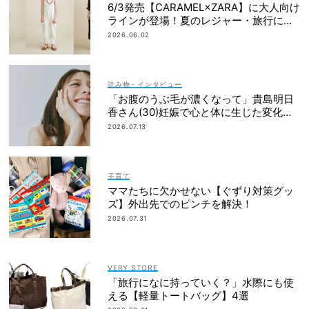
6/3発売【CARAMEL×ZARA】に大人向け
ラインが登場！夏のレジャー・旅行にも
おすすめ
2026.06.02
読み物・インタビュー
「お腹のうぶ毛が濃くなって」貴島明日
香さん(30)妊娠で心と体に生じた変化も
「愛しいです」
2026.07.13
子育て
ママたちに欠かせない【ぐずり対策グッ
ズ】外出先でのピンチを解決！
2026.07.31
VERY STORE
「旅行になに持っていく？」水際にも使
える【軽量トートバッグ】4選