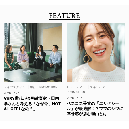
FEATURE
ライフスタイル
|
旅行
ビューティー
|
スキンケア
2026.07.27
VERY世代が金融教育家・田内
2026.07.07
ベスコス受賞の「エリクシー
学さんと考える「なぜ今、NOT
ル」が最適解！？ママのシワに
A HOTELなの？」
幸せ感が滲む理由とは