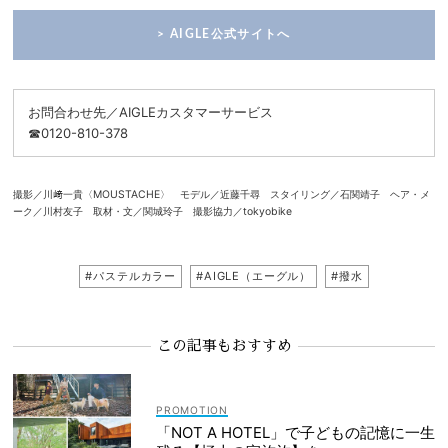
> AIGLE公式サイトへ
お問合わせ先／AIGLEカスタマーサービス
☎0120-810-378
撮影／川﨑一貴〈MOUSTACHE〉 モデル／近藤千尋 スタイリング／石関靖子 ヘア・メ
ーク／川村友子 取材・文／関城玲子 撮影協力／tokyobike
#パステルカラー
#AIGLE（エーグル）
#撥水
この記事もおすすめ
「NOT A HOTEL」で子どもの記憶に一生