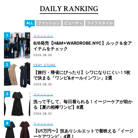
DAILY RANKING
ALL
ファッション
ビューティ
ライフスタイル
ファッション
8/6発売【H&M×WARDROBE.NYC】ルック＆全ア
イテムをチェック
2026.08.04
VERY STORE
【旅行・帰省にぴったり】シワになりにくい！1枚
で決まる「ワンピ&オールインワン」2選
2026.08.05
ファッション
洗って干して、毎日着られる！イージーケアが助か
る【夏の相棒ワンピ】8選
2026.08.02
ファッション
【U1万円〜】技ありシルエットで着映える「イージ
ーケアワンピ」4選！