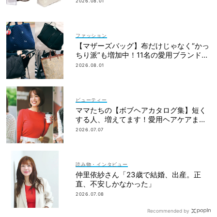
2026.08.01
ファッション
【マザーズバッグ】布だけじゃなく“かっ
ちり派”も増加中！11名の愛用ブランド
は？
2026.08.01
ビューティー
ママたちの【ボブヘアカタログ集】短く
する人、増えてます！愛用ヘアケアまで
全部見せ
2026.07.07
読み物・インタビュー
仲里依紗さん「23歳で結婚、出産。正
直、不安しかなかった」
2026.07.08
Recommended by