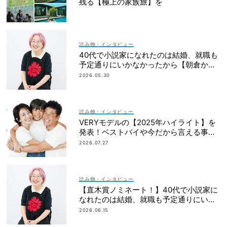
残る【極上の家族旅】を
読み物・インタビュー
40代で小説家になれたのは結婚、就職も
予定通りにいかなかったから【朝倉かす
みさん】
2026.05.30
読み物・インタビュー
VERYモデルの【2025年ハイライト】を
発表！ベストバイや今だから言える事件
簿も大公開
2026.07.27
読み物・インタビュー
【直木賞ノミネート！】40代で小説家に
なれたのは結婚、就職も予定通りにいか
なかったから｜朝倉かすみさん
2026.06.15