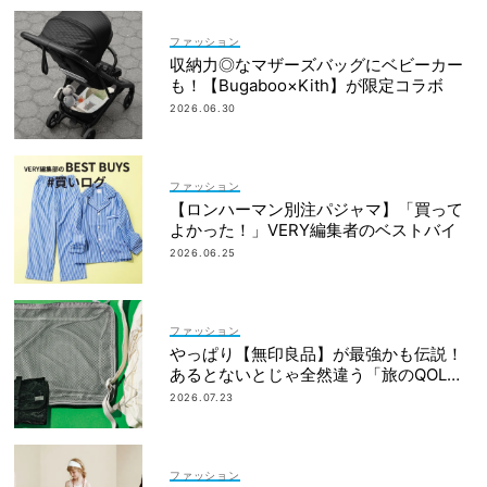
ファッション
収納力◎なマザーズバッグにベビーカー
も！【Bugaboo×Kith】が限定コラボ
2026.06.30
ファッション
【ロンハーマン別注パジャマ】「買って
よかった！」VERY編集者のベストバイ
2026.06.25
ファッション
やっぱり【無印良品】が最強かも伝説！
あるとないとじゃ全然違う「旅のQOL爆
上げアイテム」
2026.07.23
ファッション