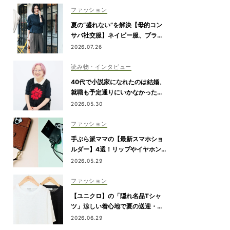
ファッション
夏の“盛れない”を解決【母的コン
サバ社交服】ネイビー服、ブラウ
ス、セットアップetc.
2026.07.26
読み物・インタビュー
40代で小説家になれたのは結婚、
就職も予定通りにいかなかったか
ら【朝倉かすみさん】
2026.05.30
ファッション
手ぶら派ママの【最新スマホショ
ルダー】4選！リップやイヤホンが
入るタイプも
2026.05.29
ファッション
【ユニクロ】の「隠れ名品Tシャ
ツ」涼しい着心地で夏の送迎・公
園にぴったり！
2026.06.29