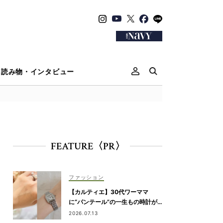
読み物・インタビュー
FEATURE〈PR〉
ファッション
【カルティエ】30代ワーママ
に“パンテール”の一生もの時計が
人気！仕事のご褒美＆節目買いに
2026.07.13