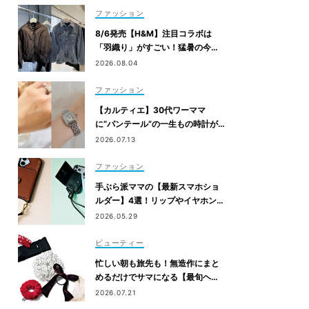
ファッション
8/6発売【H&M】注目コラボは
「羽織り」がすごい！猛暑の今か
ら狙うべき完売必至アイテム
2026.08.04
ファッション
【カルティエ】30代ワーママ
に“パンテール”の一生もの時計が
人気！仕事のご褒美＆節目買いに
2026.07.13
ファッション
手ぶら派ママの【最新スマホショ
ルダー】4選！リップやイヤホンが
入るタイプも
2026.05.29
ビューティー
忙しい朝も旅先も！無造作にまと
めるだけでサマになる【最旬ヘア
アクセ】6選
2026.07.21