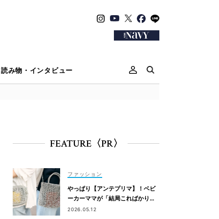
読み物・インタビュー
FEATURE〈PR〉
ファッション
やっぱり【アンテプリマ】！ベビ
ーカーママが「結局こればかり持
ってしまう」納得の理由
2026.05.12