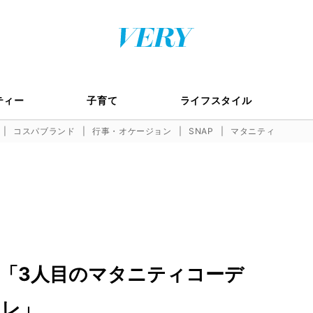
ティー
子育て
ライフスタイル
コスパブランド
行事・オケージョン
SNAP
マタニティ
「3人目のマタニティコーデ
ャレ」