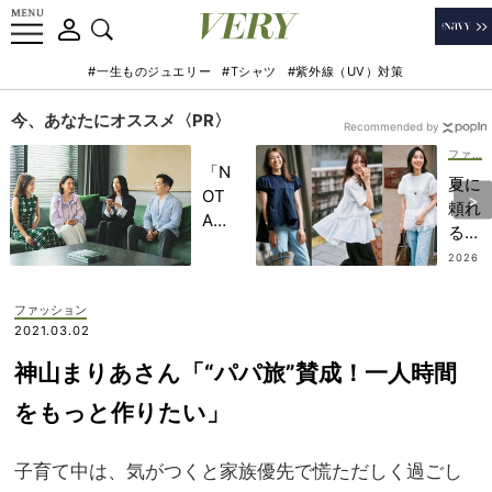
#一生ものジュエリー
#Tシャツ
#紫外線（UV）対策
今、あなたにオススメ〈PR〉
Recommended by
ファッション
「N
夏に
OT
頼れ
A
る
HO
【キ
2026
TEL
.07.0
レイ
8
」で
めT
ファッション
子ど
シャ
2021.03.02
もの
ツ7
記憶
神山まりあさん「“パパ旅”賛成！一人時間
選】
に一
暑い
をもっと作りたい」
生残
日も
る
快適
【極
子育て中は、気がつ
くと家族優先で慌ただしく過ごし
なオ
上の