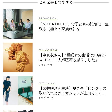
この記事もおすすめ
「NOT A HOTEL」で子どもの記憶に一生
残る【極上の家族旅】を
ライフスタイル
【申真衣さん】“睡眠命の生活”の中身が
スゴい！「夫婦喧嘩も減りました」
2024.01.12
ファッション
【武井咲さん主演】夏こそ「ピンク」の
取り入れどき！オシャレが上向くアイデ
ィア6選
2026.07.20