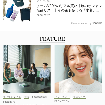
ファッション
チームVERYのリアル買い【旅のオシャレ
名品リスト】その後も使える「水着、バ
ッグ、UVアイテムetc.」！
2026.07.26
Recommended by
FEATURE
ライフスタイル
|
旅行
ビューティー
|
スキンケア
2026.07.27