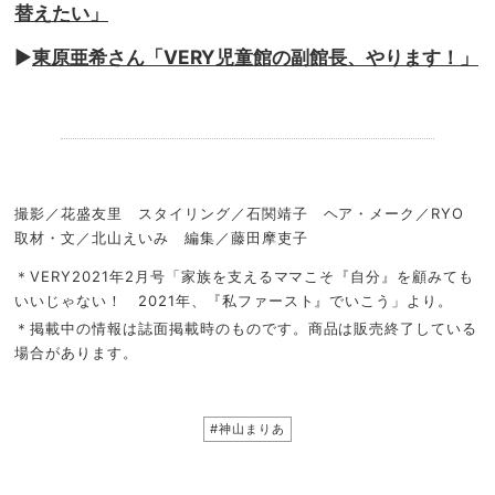
替えたい」
▶︎
東原亜希さん「VERY児童館の副館長、やります！」
.
撮影／花盛友里 スタイリング／石関靖子 ヘア・メーク／RYO
取材・文／北山えいみ 編集／藤田摩吏子
＊VERY2021年2月号「家族を支えるママこそ『自分』を顧みても
いいじゃない！ 2021年、『私ファースト』でいこう」より。
＊掲載中の情報は誌面掲載時のものです。商品は販売終了している
場合があります。
#神山まりあ