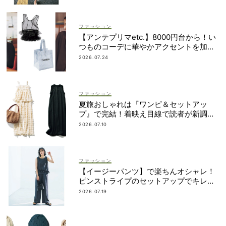
ファッション
【アンテプリマetc.】8000円台から！い
つものコーデに華やかアクセントを加え
る「甘ちびバッグ」9選
2026.07.24
ファッション
夏旅おしゃれは『ワンピ＆セットアッ
プ』で完結！着映え目線で読者が新調し
たのは？
2026.07.10
ファッション
【イージーパンツ】で楽ちんオシャレ！
ピンストライプのセットアップでキレイ
め
2026.07.19