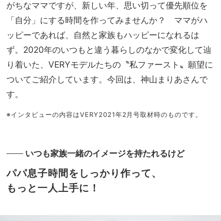
シャ
がちなママですが、新しい年、思い切って優先順位を
家族
レを
旅】
「自分」にする時間を作ってみませんか？ ママがハ
楽し
を
ッピーであれば、
自然と家族もハ
ッピーになれるは
みた
い
ず。2020年のいつもと違う暮らしのなかで変化して辿
り着いた、VERYモデルたちの〝私ファースト〟願望に
ついてご紹介しています。今回は、神山まりあさんで
す。
※インタビューの内容はVERY2021年2月号取材時のものです。
いつも家族一緒のイメージを持たれるけど
パパ息子時間をしっかり作って、
もっと一人上手に！