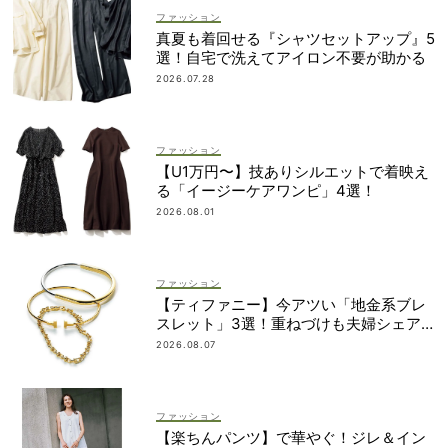
ファッション
真夏も着回せる『シャツセットアップ』5
選！自宅で洗えてアイロン不要が助かる
2026.07.28
ファッション
【U1万円〜】技ありシルエットで着映え
る「イージーケアワンピ」4選！
2026.08.01
ファッション
【ティファニー】今アツい「地金系ブレ
スレット」3選！重ねづけも夫婦シェア
も自在
2026.08.07
ファッション
【楽ちんパンツ】で華やぐ！ジレ＆イン