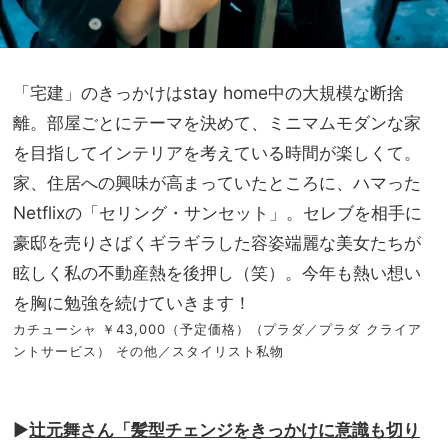
「宅建」のきっかけはstay home中の大規模な断捨
離。部屋ごとにテーマを決めて、ミニマムモダンな家
を目指してインテリアを考えている時間が楽しくて。
家、住居への興味が高まっていたところに、ハマった
Netflixの「セリング・サンセット」。セレブを相手に
豪邸を売りさばくギラギラした容姿端麗な美女たちが
眩しく私の不動産熱を後押し（笑）。今年も熱い想い
を胸に勉強を続けていきます！
カチューシャ ￥43,000（予定価格）（プラダ／プラダ クライア
ントサービス） その他／スタイリスト私物
▶︎
辻元舞さん「髪型チェンジをきっかけに意識も切り