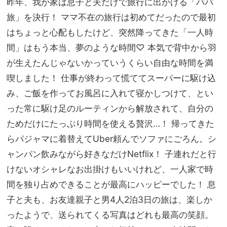
昨年、我が家は息子と夫だけで旅行に出かける「パパ
旅」を決行！ ママ不在の旅行は初めてだったので最初
はちょっと心配もしたけど、突然降ってきた「一人時
間」はもう本当、夢のような時間♡ 本気で背中から羽
が生えたんじゃないかっていうくらい自由な時間を満
喫しました！ 仕事が終わって慌ててスーパーに駆け込
み、ご飯を作ってお風呂に入れて寝かしつけて、とい
った常に駆け足のルーティンから解放されて、自分の
ためだけにたっぷり時間を使える贅沢…！ 帰ってきた
らパジャマに着替えてUber頼んでソファにごろん。シ
ャンパン飲みながら好きなだけNetflix！ 子連れだと行
けないオシャレなお出掛けもいいけれど、一人家で時
間を独り占めできることが最高にハッピーでした！ 息
子と夫も、お友達親子と男4人2泊3日の旅は、楽しか
ったようで、送られてくる写真はどれも最高の笑顔。