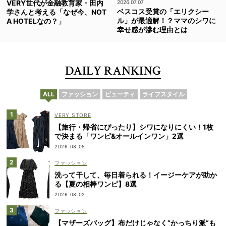
VERY世代が金融教育家・田内
2026.07.07
ベスコス受賞の「エリクシー
学さんと考える「なぜ今、NOT
ル」が最適解！？ママのシワに
A HOTELなの？」
幸せ感が滲む理由とは
DAILY RANKING
ALL
ファッション
ビューティ
ライフスタイル
VERY STORE
【旅行・帰省にぴったり】シワになりにくい！1枚
で決まる「ワンピ&オールインワン」2選
2026.08.05
ファッション
洗って干して、毎日着られる！イージーケアが助か
る【夏の相棒ワンピ】8選
2026.08.02
ファッション
【マザーズバッグ】布だけじゃなく“かっちり派”も