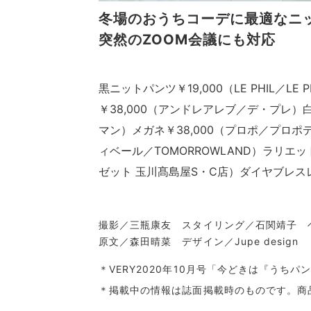
冬場のおうちコーデに最適なニ
突然のZOOM会議にも対応
黒ニットパンツ￥19,000（LE PHIL／LE
￥38,000（アンドレアレブ／デ・プレ）白
マン）メガネ￥38,000（プロポ／プロポ
ィベール／TOMORROWLAND）ラリエッ
ゼット 玉川髙島屋S・C店）ダイヤブレスレ
撮影／三瓶康友 スタイリング／石関靖子 
原文／森田晴菜 デザイン／Jupe desig
＊VERY2020年10月号「今どきは『うち
＊掲載中の情報は誌面掲載時のものです。商