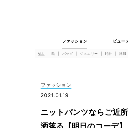
ファッション
ビュー
ALL
靴
バッグ
ジュエリー
時計
洋服
ファッション
2021.01.19
ニットパンツならご近所
洒落る【明日のコーデ】