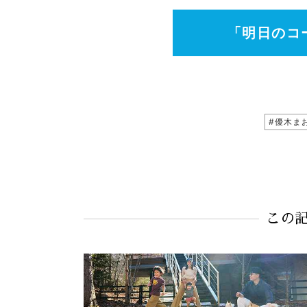
「明日のコ
#優木ま
この