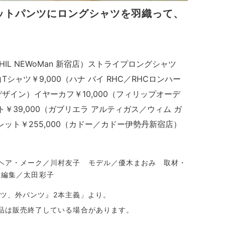
ットパンツにロングシャツを羽織って、
 PHIL NEWoMan 新宿店）ストライプロングシャツ
Tシャツ￥9,000（ハナ バイ RHC／RHCロンハー
デザイン）イヤーカフ￥10,000（フィリップオーデ
ト￥39,000（ガブリエラ アルティガス／ウィム ガ
ット￥255,000（カドー／カドー伊勢丹新宿店）
ヘア・メーク／川村友子 モデル／優木まおみ 取材・
n 編集／太田彩子
パンツ、外パンツ』2本主義」より。
品は販売終了している場合があります。