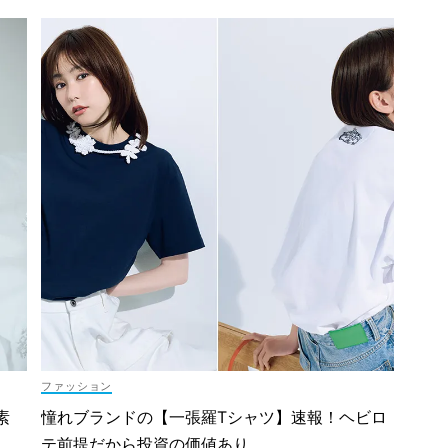
ファッション
素
憧れブランドの【一張羅Tシャツ】速報！ヘビロ
テ前提だから投資の価値あり