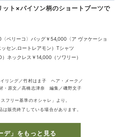
リット×パイソン柄のショートブーツで
00〈ペリーコ〉バッグ￥54,000〈ア ヴァケーショ
エッセン.ロートレアモン）Tシャツ
AND）ネックレス￥14,000（ソワリー）
 スタイリング／竹村はま子 ヘア・メーク／
 取材・原文／高橋志津奈 編集／磯野文子
ストレスフリー基準のオシャレ」より。
品は販売終了している場合があります。
ーデ」をもっと見る