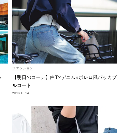
ファッション
【明日のコーデ】白T×デニム×ボレロ風パッカブ
る
ルコート
2018.10.14