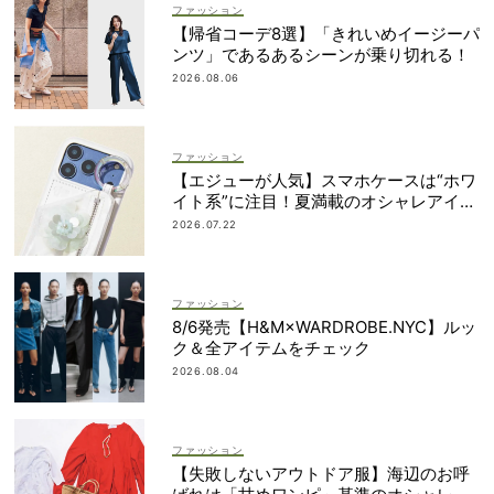
ファッション
【帰省コーデ8選】「きれいめイージーパ
ンツ」であるあるシーンが乗り切れる！
2026.08.06
ファッション
【エジューが人気】スマホケースは“ホワ
イト系”に注目！夏満載のオシャレアイテ
ム４選
2026.07.22
ファッション
8/6発売【H&M×WARDROBE.NYC】ルッ
ク＆全アイテムをチェック
2026.08.04
ファッション
【失敗しないアウトドア服】海辺のお呼