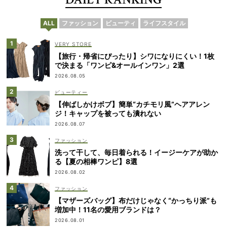
ALL
ファッション
ビューティ
ライフスタイル
VERY STORE
【旅行・帰省にぴったり】シワになりにくい！1枚
で決まる「ワンピ&オールインワン」2選
2026.08.05
ビューティー
【伸ばしかけボブ】簡単“カチモリ風”ヘアアレン
ジ！キャップを被っても潰れない
2026.08.07
ファッション
洗って干して、毎日着られる！イージーケアが助か
る【夏の相棒ワンピ】8選
2026.08.02
ファッション
【マザーズバッグ】布だけじゃなく“かっちり派”も
増加中！11名の愛用ブランドは？
2026.08.01