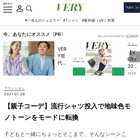
#一生ものジュエリー
#Tシャツ
#紫外線（UV）対策
今、あなたにオススメ〈PR〉
Recommended by
ファッション
VER
【V
Y世
ERY
代が
202
金融
6年
2026
教育
.08.0
9月
6
家・
号】
ファッション
田内
SH
2021.01.26
学さ
OP
んと
【親子コーデ】流行シャツ投入で地味色モ
LIS
考え
T
ノトーンをモードに転換
る
「な
ぜ
子どもと一緒にちょっとそこまで、そんなシーンこ
今、