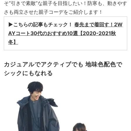
そ“引きで素敵”な親子を目指したい！防寒も、動きやす
NO
T A
さも両立させた親子コーデをご紹介します！
HO
TEL
▶︎こちらの記事もチェック！
春先まで着回す！2W
な
AYコート30代のおすすめ10選【2020-2021秋
の？
冬】
」
カジュアルでアクティブでも 地味色配色で
シックにもなれる