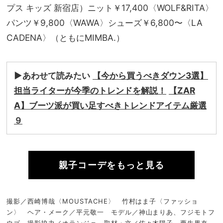
プス キッズ 新宿店）ニット￥17,400〈WOLF&RITA〉
パンツ￥9,800〈WAWA〉シューズ￥6,800〜〈LA
CADENA〉（ともにMIMBA.）
▶︎あわせて読みたい
【今から買うべきダウン3選】
担当ライターが今季のトレンドを解説！
【ZAR
A】ブーツ派が買い足すべきトレンドアイテム厳選
９
親子コーデをもっと見る
撮影／西崎博哉〈MOUSTACHE〉 竹村はま子〈ファッショ
ン〉 ヘア・メーク／平元敬一 モデル／神山まりあ、フジモトフ
ウゴ 撮影協力／オランジェ 取材・文／佐々木陽子、栗生果奈