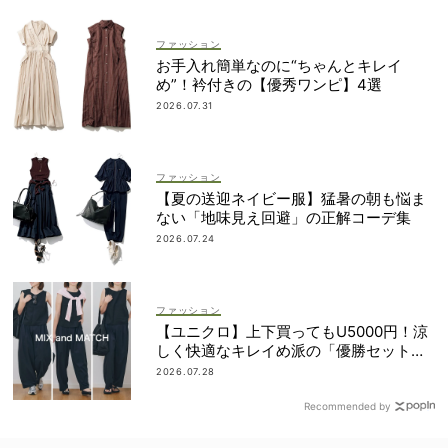
ファッション
お手入れ簡単なのに“ちゃんとキレイ
め”！衿付きの【優秀ワンピ】4選
2026.07.31
ファッション
【夏の送迎ネイビー服】猛暑の朝も悩ま
ない「地味見え回避」の正解コーデ集
2026.07.24
ファッション
【ユニクロ】上下買ってもU5000円！涼
しく快適なキレイめ派の「優勝セット」
は着回し力も
2026.07.28
Recommended by