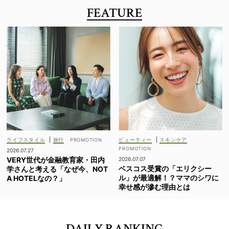
FEATURE
ライフスタイル
|
旅行
ビューティー
|
スキンケア
2026.07.27
VERY世代が金融教育家・田内
2026.07.07
ベスコス受賞の「エリクシー
学さんと考える「なぜ今、NOT
ル」が最適解！？ママのシワに
A HOTELなの？」
幸せ感が滲む理由とは
DAILY RANKING