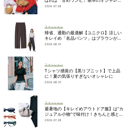
ばれは「甘めワンピ」基準のオシャレが
正解！
2026.07.28
ファッション
帰省、通勤の最適解【ユニクロ】涼しい
キレイめ「名品パンツ」はブラウンが使
える！
2026.08.01
ファッション
Tシャツ感覚の【黒リブニット】で上品
に！夏の気張りすぎないオシャレに
2026.08.01
ファッション
避暑地の【キレイめアウトドア服】は“カ
ジュアル小物”で味付け！きちんと感との
バランスに注目
2026.07.29