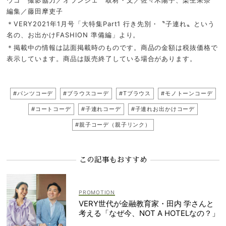
編集／藤田摩吏子
＊VERY2021年1月号「大特集Part1 行き先別・〝子連れ〟という
名の、お出かけFASHION 準備編」より。
＊掲載中の情報は誌面掲載時のものです。商品の金額は税抜価格で
表示しています。商品は販売終了している場合があります。
#パンツコーデ
#ブラウスコーデ
#Tブラウス
#モノトーンコーデ
#コートコーデ
#子連れコーデ
#子連れお出かけコーデ
#親子コーデ（親子リンク）
この記事もおすすめ
VERY世代が金融教育家・田内 学さんと
考える「なぜ今、NOT A HOTELなの？」