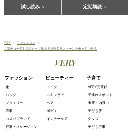
試し読み
定期購読
TOP
ファッション
【親子コーデ】流行シャツ投入で地味色モノトーンをモードに転換
ファッション
ビューティー
子育て
靴
メイク
VERY児童館
バッグ
スキンケア
子連れスポット
ジュエリー
ヘア
出産・内祝い
洋服
ボディ
子ども服
コスパブランド
インナーケア
グッズ
行事・オケージョン
子ども行事