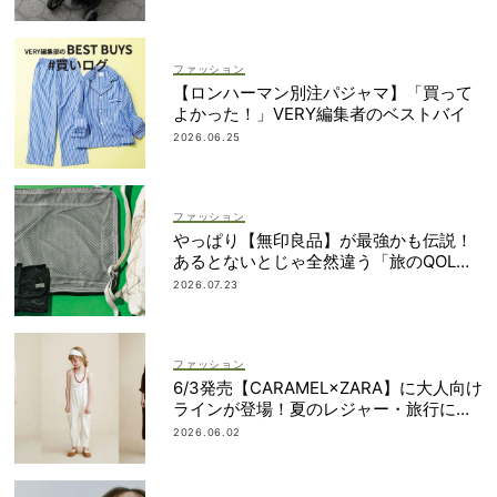
ファッション
【ロンハーマン別注パジャマ】「買って
よかった！」VERY編集者のベストバイ
2026.06.25
ファッション
やっぱり【無印良品】が最強かも伝説！
あるとないとじゃ全然違う「旅のQOL爆
上げアイテム」
2026.07.23
ファッション
6/3発売【CARAMEL×ZARA】に大人向け
ラインが登場！夏のレジャー・旅行にも
おすすめ
2026.06.02