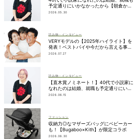
予定通りにいかなかったから【朝倉かす
みさん】
2026.05.30
読み物・インタビュー
VERYモデルの【2025年ハイライト】を
発表！ベストバイや今だから言える事件
簿も大公開
2026.07.27
読み物・インタビュー
【直木賞ノミネート！】40代で小説家に
なれたのは結婚、就職も予定通りにいか
なかったから｜朝倉かすみさん
2026.06.15
ファッション
収納力◎なマザーズバッグにベビーカー
も！【Bugaboo×Kith】が限定コラボ
2026.06.30