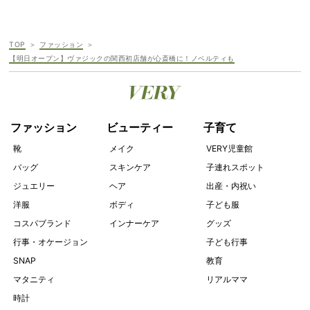
TOP
ファッション
【明日オープン】ヴァジックの関西初店舗が心斎橋に！ノベルティも
ファッション
ビューティー
子育て
靴
メイク
VERY児童館
バッグ
スキンケア
子連れスポット
ジュエリー
ヘア
出産・内祝い
洋服
ボディ
子ども服
コスパブランド
インナーケア
グッズ
行事・オケージョン
子ども行事
SNAP
教育
マタニティ
リアルママ
時計