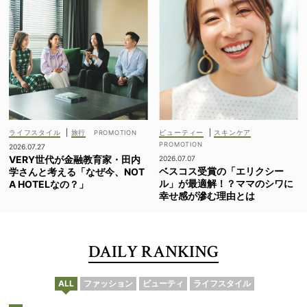
ライフスタイル
|
旅行
ビューティー
|
スキンケア
2026.07.27
VERY世代が金融教育家・田内
2026.07.07
ベスコス受賞の「エリクシー
学さんと考える「なぜ今、NOT
ル」が最適解！？ママのシワに
A HOTELなの？」
幸せ感が滲む理由とは
DAILY RANKING
ALL
ファッション
ビューティ
ライフスタイル