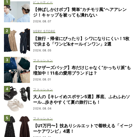
ビューティー
【伸ばしかけボブ】簡単“カチモリ風”ヘアアレン
ジ！キャップを被っても潰れない
2026.08.07
VERY STORE
【旅行・帰省にぴったり】シワになりにくい！1枚
で決まる「ワンピ&オールインワン」2選
2026.08.05
ファッション
【マザーズバッグ】布だけじゃなく“かっちり派”も
増加中！11名の愛用ブランドは？
2026.08.01
ファッション
大人の【キレイめスポサン5選】厚底、ふわふわソ
ール…歩きやすくて夏の旅行にも！
2026.08.04
ファッション
【U1万円〜】技ありシルエットで着映える「イージ
ーケアワンピ」4選！