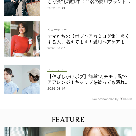
ちり派”も増加中！11名の愛用ブランド
は？
2026.08.01
ビューティー
ママたちの【ボブヘアカタログ集】短く
する人、増えてます！愛用ヘアケアまで
全部見せ
2026.07.07
ビューティー
【伸ばしかけボブ】簡単“カチモリ風”ヘ
アアレンジ！キャップを被っても潰れな
い
2026.08.07
Recommended by
FEATURE