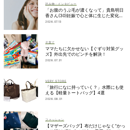
読み物・インタビュー
「お腹のうぶ毛が濃くなって」貴島明日
香さん(30)妊娠で心と体に生じた変化も
「愛しいです」
2026.07.13
子育て
ママたちに欠かせない【ぐずり対策グッ
ズ】外出先でのピンチを解決！
2026.07.31
VERY STORE
「旅行になに持っていく？」水際にも使
える【軽量トートバッグ】4選
2026.08.01
ファッション
【マザーズバッグ】布だけじゃなく“かっ