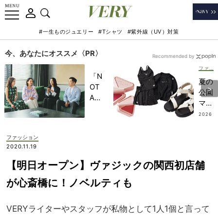
#一生ものジュエリー
#Tシャツ
#紫外線（UV）対策
今、あなたにオススメ〈PR〉
Recommended by
ファッション
「N
夏の
OT
公園
A
ママ
HO
を応
2026
TEL
.08.0
援！
2
」で
オシ
ファッション
子ど
ャレ
2020.11.19
もの
も気
記憶
【明日オープン】ヴァジックの関西初店舗
分も
に一
上が
が心斎橋に！ノベルティも
生残
る
る
【最
【極
VERYライターやスタッフが私物として1人1個と言って
新ア
上の