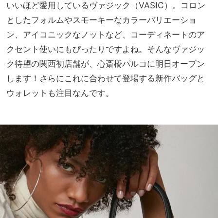
イテ
いいほど愛用しているヴァジック（VASIC）。コロン
家族
ムリ
旅】
としたフォルムやスモーキーなカラーバリエーショ
ス
を
ン、アイコニックなノットなど、コーディネートのア
ト】
8選
クセント使いにもぴったりですよね。そんなヴァジッ
ク待望の関西初店舗が、心斎橋パルコに明日オープン
します！さらにこれに合わせて登場する新作バッグと
ウォレットも注目なんです。