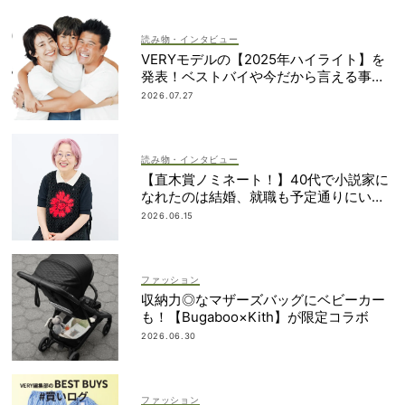
読み物・インタビュー
VERYモデルの【2025年ハイライト】を
発表！ベストバイや今だから言える事件
簿も大公開
2026.07.27
読み物・インタビュー
【直木賞ノミネート！】40代で小説家に
なれたのは結婚、就職も予定通りにいか
なかったから｜朝倉かすみさん
2026.06.15
ファッション
収納力◎なマザーズバッグにベビーカー
も！【Bugaboo×Kith】が限定コラボ
2026.06.30
ファッション