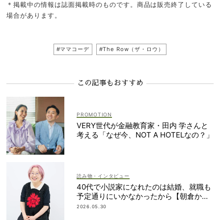
＊掲載中の情報は誌面掲載時のものです。商品は販売終了している
場合があります。
#ママコーデ
#The Row（ザ・ロウ）
この記事もおすすめ
VERY世代が金融教育家・田内 学さんと
考える「なぜ今、NOT A HOTELなの？」
読み物・インタビュー
40代で小説家になれたのは結婚、就職も
予定通りにいかなかったから【朝倉かす
みさん】
2026.05.30