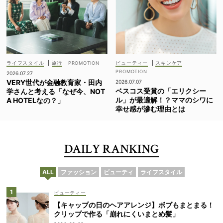
ライフスタイル
|
旅行
ビューティー
|
スキンケア
2026.07.27
VERY世代が金融教育家・田内
2026.07.07
ベスコス受賞の「エリクシー
学さんと考える「なぜ今、NOT
ル」が最適解！？ママのシワに
A HOTELなの？」
幸せ感が滲む理由とは
DAILY RANKING
ALL
ファッション
ビューティ
ライフスタイル
ビューティー
【キャップの日のヘアアレンジ】ボブもまとまる！
クリップで作る「崩れにくいまとめ髪」