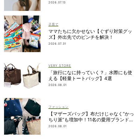
「愛しいです」
2026.07.13
子育て
ママたちに欠かせない【ぐずり対策グッ
ズ】外出先でのピンチを解決！
2026.07.31
VERY STORE
「旅行になに持っていく？」水際にも使
える【軽量トートバッグ】4選
2026.08.01
ファッション
【マザーズバッグ】布だけじゃなく“かっ
ちり派”も増加中！11名の愛用ブランド
は？
2026.08.01