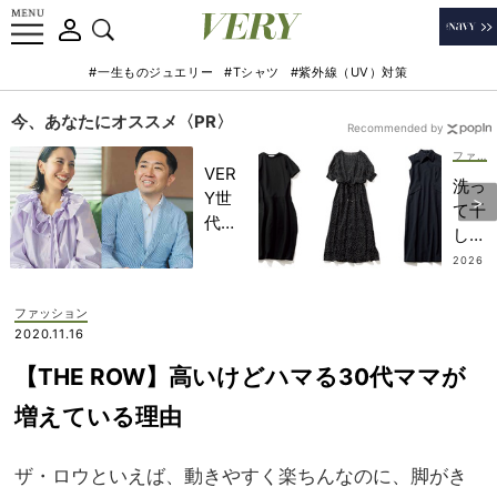
#一生ものジュエリー
#Tシャツ
#紫外線（UV）対策
今、あなたにオススメ〈PR〉
Recommended by
ファッション
VER
洗っ
Y世
て干
代が
し
金融
て、
2026
教育
.08.0
毎日
2
家・
着ら
ファッション
田内
れ
2020.11.16
学さ
る！
んと
【THE ROW】高いけどハマる30代ママが
イー
考え
ジー
増えている理由
る
ケア
「な
が助
ぜ
ザ・ロウといえば、動きやすく楽ちんなのに、脚がき
かる
今、