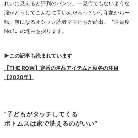
【夏
れいに見えると評判のパンツ。一見何でもないような
NO
の相
T A
服がどうしてこんなに高いんだろうという印象から一
棒ワ
HO
転、虜になるオシャレ読者ママたちが続出。〝注目度
ン
TEL
ピ】
No.1〟の理由を探ります。
な
8選
の？
」
▶︎この記事も読まれています
【THE ROW】定番の名品アイテムと秋冬の注目
【2020年】
“子どもがタッチしてくる
ボトムスは家で洗えるのがいい”