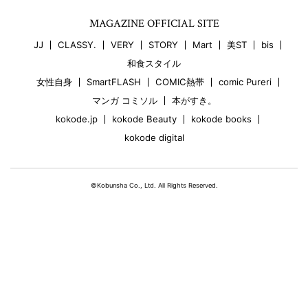
MAGAZINE OFFICIAL SITE
JJ
CLASSY.
VERY
STORY
Mart
美ST
bis
和食スタイル
女性自身
SmartFLASH
COMIC熱帯
comic Pureri
マンガ コミソル
本がすき。
kokode.jp
kokode Beauty
kokode books
kokode digital
©Kobunsha Co., Ltd. All Rights Reserved.