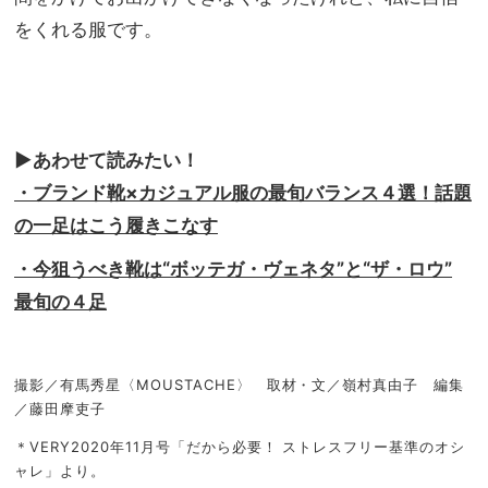
をくれる服です。
▶︎あわせて読みたい！
・ブランド靴×カジュアル服の最旬バランス４選！話題
の一足はこう履きこなす
・今狙うべき靴は“ボッテガ・ヴェネタ”と“ザ・ロウ”
最旬の４足
撮影／有馬秀星〈MOUSTACHE〉 取材・文／嶺村真由子 編集
／藤田摩吏子
＊VERY2020年11月号「だから必要！ ストレスフリー基準のオシ
ャレ」より。