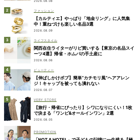
2026.08.08
ファッション
【カルティエ】やっぱり「地金リング」に人気集
中！重ねづけも楽しい名品3選
2026.08.09
ライフスタイル
関西在住ライターがリピ買いする【東京の名品スイ
ーツ4選】帰省・ホムパの手土産に
2026.08.06
ビューティー
【伸ばしかけボブ】簡単“カチモリ風”ヘアアレン
ジ！キャップを被っても潰れない
2026.08.07
VERY STORE
【旅行・帰省にぴったり】シワになりにくい！1枚
で決まる「ワンピ&オールインワン」2選
2026.08.05
「NOT A HOTEL」で子どもの記憶に一生残る【極