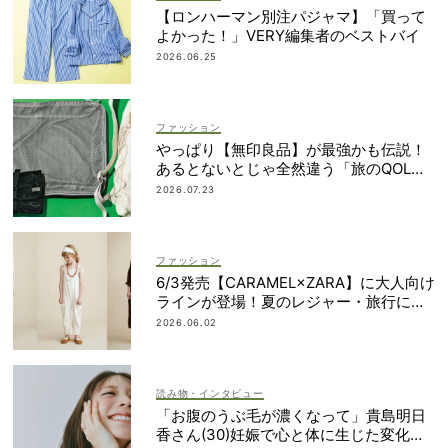
【ロンハーマン別注パジャマ】「買って
よかった！」VERY編集者のベストバイ
2026.06.25
ファッション
やっぱり【無印良品】が最強かも伝説！
あるとないとじゃ全然違う「旅のQOL爆
上げアイテム」
2026.07.23
ファッション
6/3発売【CARAMEL×ZARA】に大人向け
ラインが登場！夏のレジャー・旅行にも
おすすめ
2026.06.02
読み物・インタビュー
「お腹のうぶ毛が濃くなって」貴島明日
香さん(30)妊娠で心と体に生じた変化も