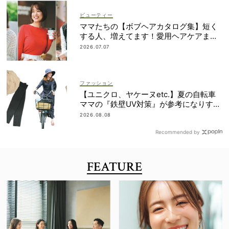
ビューティー
ママたちの【ボブヘアカタログ集】短く
する人、増えてます！愛用ヘアケアまで
全部見せ
2026.07.07
ファッション
【ユニクロ、ヤケーヌetc.】夏の自転車
ママの『鉄壁UV対策』が参考になりすぎ
る！
2026.08.08
Recommended by
FEATURE