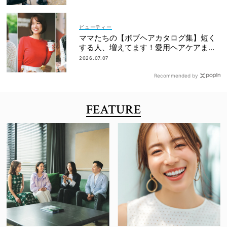
ビューティー
ママたちの【ボブヘアカタログ集】短く
する人、増えてます！愛用ヘアケアまで
全部見せ
2026.07.07
Recommended by
FEATURE