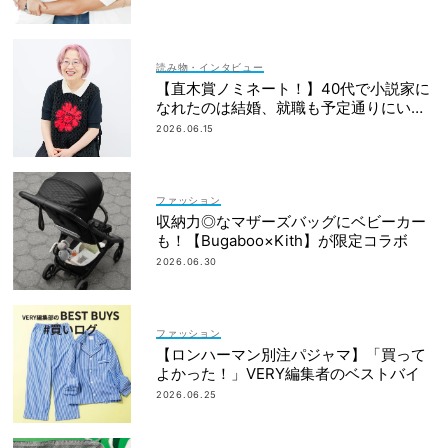
読み物・インタビュー
【直木賞ノミネート！】40代で小説家に
なれたのは結婚、就職も予定通りにいか
なかったから｜朝倉かすみさん
2026.06.15
ファッション
収納力◎なマザーズバッグにベビーカー
も！【Bugaboo×Kith】が限定コラボ
2026.06.30
ファッション
【ロンハーマン別注パジャマ】「買って
よかった！」VERY編集者のベストバイ
2026.06.25