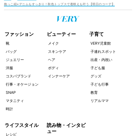
抱っこ紐×デニムもすっきり！秋色トップスで着映えも叶う【明日のコーデ】
ファッション
ビューティー
子育て
靴
メイク
VERY児童館
バッグ
スキンケア
子連れスポット
ジュエリー
ヘア
出産・内祝い
洋服
ボディ
子ども服
コスパブランド
インナーケア
グッズ
行事・オケージョン
子ども行事
SNAP
教育
マタニティ
リアルママ
時計
ライフスタイル
読み物・インタビ
ュー
レシピ