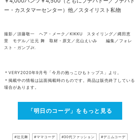
￥4,000パンツ￥4,500（ともにプチバトー／プチバト
ー・カスタマーセンター）他／スタイリスト私物
撮影／須藤敬一 ヘア・メーク／KIKKU スタイリング／縄田恵
里 モデル／辻元 舞 取材・原文／北山えいみ 編集／フォレ
スト・ガンプJr.
＊VERY2020年9月号「今月の抱っこひもトップス」より。
＊掲載中の情報は誌面掲載時のものです。商品は販売終了している
場合があります。
「明日のコーデ」をもっと見る
#辻元舞
#ママコーデ
#30代ファッション
#デニムコーデ