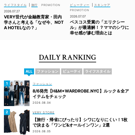
ライフスタイル
|
旅行
ビューティー
|
スキンケア
2026.07.27
VERY世代が金融教育家・田内
2026.07.07
ベスコス受賞の「エリクシー
学さんと考える「なぜ今、NOT
ル」が最適解！？ママのシワに
A HOTELなの？」
幸せ感が滲む理由とは
DAILY RANKING
ALL
ファッション
ビューティ
ライフスタイル
ファッション
8/6発売【H&M×WARDROBE.NYC】ルック＆全ア
イテムをチェック
2026.08.04
VERY STORE
【旅行・帰省にぴったり】シワになりにくい！1枚
で決まる「ワンピ&オールインワン」2選
2026.08.05