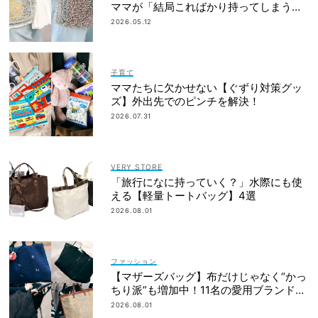
ママが「結局こればかり持ってしまう」
納得の理由
2026.05.12
子育て
ママたちに欠かせない【ぐずり対策グッ
ズ】外出先でのピンチを解決！
2026.07.31
VERY STORE
「旅行になに持っていく？」水際にも使
える【軽量トートバッグ】4選
2026.08.01
ファッション
【マザーズバッグ】布だけじゃなく“かっ
ちり派”も増加中！11名の愛用ブランド
は？
2026.08.01