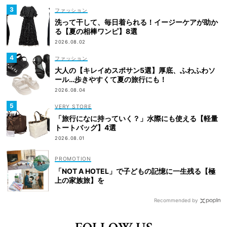
ファッション
洗って干して、毎日着られる！イージーケアが助か
る【夏の相棒ワンピ】8選
2026.08.02
ファッション
大人の【キレイめスポサン5選】厚底、ふわふわソ
ール…歩きやすくて夏の旅行にも！
2026.08.04
VERY STORE
「旅行になに持っていく？」水際にも使える【軽量
トートバッグ】4選
2026.08.01
「NOT A HOTEL」で子どもの記憶に一生残る【極
上の家族旅】を
Recommended by