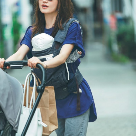
の人
家族
気シ
旅】
リー
を
ズが
最適
解！