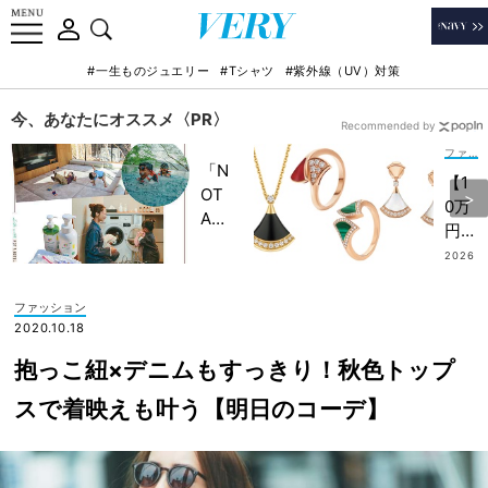
#一生ものジュエリー
#Tシャツ
#紫外線（UV）対策
今、あなたにオススメ〈PR〉
Recommended by
ファッション
「N
【1
OT
0万
A
円台
HO
か
2026
TEL
.07.10
ら】
」で
ママ
ファッション
子ど
のジ
2020.10.18
もの
ュエ
記憶
抱っこ紐×デニムもすっきり！秋色トップ
リー
に一
欲に
スで着映えも叶う【明日のコーデ】
生残
「ブ
る
ルガ
【極
リ」
上の