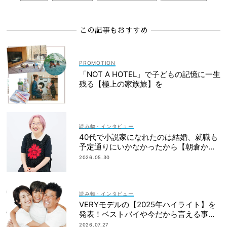
この記事もおすすめ
「NOT A HOTEL」で子どもの記憶に一生
残る【極上の家族旅】を
読み物・インタビュー
40代で小説家になれたのは結婚、就職も
予定通りにいかなかったから【朝倉かす
みさん】
2026.05.30
読み物・インタビュー
VERYモデルの【2025年ハイライト】を
発表！ベストバイや今だから言える事件
簿も大公開
2026.07.27