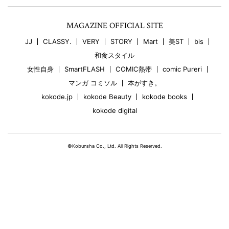
MAGAZINE OFFICIAL SITE
JJ
CLASSY.
VERY
STORY
Mart
美ST
bis
和食スタイル
女性自身
SmartFLASH
COMIC熱帯
comic Pureri
マンガ コミソル
本がすき。
kokode.jp
kokode Beauty
kokode books
kokode digital
©Kobunsha Co., Ltd. All Rights Reserved.