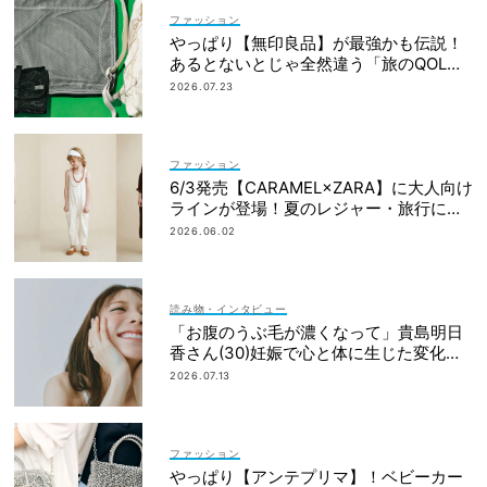
ファッション
やっぱり【無印良品】が最強かも伝説！
あるとないとじゃ全然違う「旅のQOL爆
上げアイテム」
2026.07.23
ファッション
6/3発売【CARAMEL×ZARA】に大人向け
ラインが登場！夏のレジャー・旅行にも
おすすめ
2026.06.02
読み物・インタビュー
「お腹のうぶ毛が濃くなって」貴島明日
香さん(30)妊娠で心と体に生じた変化も
「愛しいです」
2026.07.13
ファッション
やっぱり【アンテプリマ】！ベビーカー