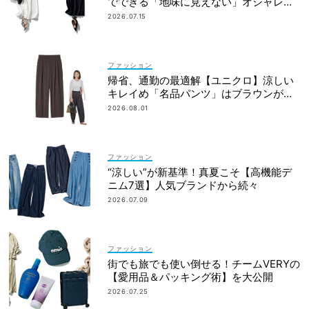
でできる「地味に見えない」オシャレ４
選
2026.07.15
ファッション
帰省、通勤の最適解【ユニクロ】涼しい
キレイめ「名品パンツ」はブラウンが使
える！
2026.08.01
ファッション
“涼しい”が新基準！真夏こそ【高機能デ
ニム7選】人気ブランドから続々
2026.07.09
ファッション
街でも旅でも使い倒せる！チームVERYの
【愛用品＆パッキング術】を大公開
2026.07.25