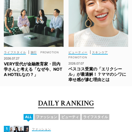
ライフスタイル
|
旅行
ビューティー
|
スキンケア
2026.07.27
VERY世代が金融教育家・田内
2026.07.07
ベスコス受賞の「エリクシー
学さんと考える「なぜ今、NOT
ル」が最適解！？ママのシワに
A HOTELなの？」
幸せ感が滲む理由とは
DAILY RANKING
ALL
ファッション
ビューティ
ライフスタイル
ファッション