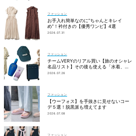
ファッション
お手入れ簡単なのに“ちゃんとキレイ
め”！衿付きの【優秀ワンピ】4選
2026.07.31
ファッション
チームVERYのリアル買い【旅のオシャレ
名品リスト】その後も使える「水着、バ
ッグ、UVアイテムetc.」！
2026.07.26
ファッション
【ウーフォス】を手抜きに見せないコー
デ５選！脱黒派も増えてます
2026.07.08
ファッション