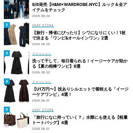
8/6発売【H&M×WARDROBE.NYC】ルック＆全ア
イテムをチェック
2026.08.04
VERY STORE
【旅行・帰省にぴったり】シワになりにくい！1枚
で決まる「ワンピ&オールインワン」2選
2026.08.05
ファッション
洗って干して、毎日着られる！イージーケアが助か
る【夏の相棒ワンピ】8選
2026.08.02
ファッション
【U1万円〜】技ありシルエットで着映える「イージ
ーケアワンピ」4選！
2026.08.01
VERY STORE
「旅行になに持っていく？」水際にも使える【軽量
トートバッグ】4選
2026.08.01