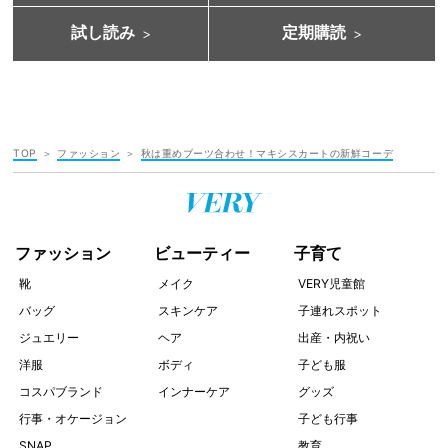
試し読み
定期購読
TOP
ファッション
秋は重めブーツ合わせ！マキシスカートの新鮮コーデ
ファッション
ビューティー
子育て
靴
メイク
VERY児童館
バッグ
スキンケア
子連れスポット
ジュエリー
ヘア
出産・内祝い
洋服
ボディ
子ども服
コスパブランド
インナーケア
グッズ
行事・オケージョン
子ども行事
SNAP
教育