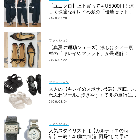
【ユニクロ】上下買ってもU5000円！涼
しく快適なキレイめ派の「優勝セット」
は着回し力も
2026.07.28
ファッション
【真夏の通勤シューズ】涼しげシアー素
材の「キレイめフラット」が最適解！
2026.07.22
ファッション
大人の【キレイめスポサン5選】厚底、ふ
わふわソール…歩きやすくて夏の旅行に
も！
2026.08.04
ファッション
人気スタイリストは【カルティエの時
計】一筋！40歳で“時計回帰”して手に入