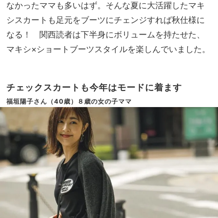
「ミ
なかったママも多いはず。そんな夏に大活躍したマキ
家族
ニバ
旅】
シスカートも足元をブーツにチェンジすれば秋仕様に
ッ
を
なる！ 関西読者は下半身にボリュームを持たせた、
グ」
3選
マキシ×ショートブーツスタイルを楽しんでいました。
チェックスカートも今年はモードに着ます
福垣陽子さん（40歳）８歳の女の子ママ