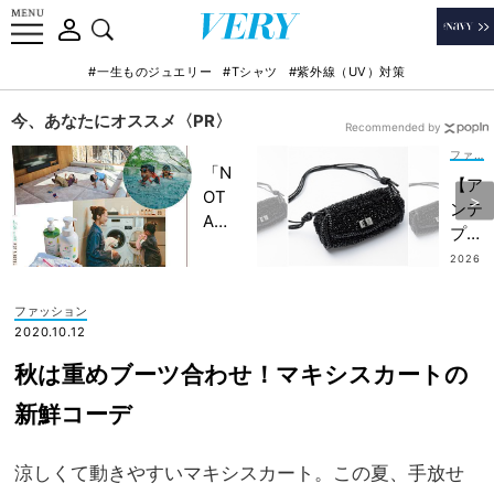
#一生ものジュエリー
#Tシャツ
#紫外線（UV）対策
今、あなたにオススメ〈PR〉
Recommended by
ファッション
「N
【ア
OT
ンテ
A
プリ
HO
マ】
2026
TEL
.07.2
新作
0
」で
も！
ファッション
子ど
ジュ
2020.10.12
もの
エリ
記憶
秋は重めブーツ合わせ！マキシスカートの
ーを
に一
足す
新鮮コーデ
生残
感覚
る
で楽
【極
涼しくて動きやすいマキシスカート。この夏、手放せ
しむ
上の