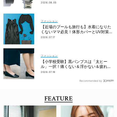
れた名品は？
2026.08.05
ファッション
【近場のプールも旅行も】水着になりた
くないママ必見！体形カバーとUV対策を
両立するマルチウェア速報
2026.07.17
ファッション
【小学校受験】黒パンプスは「太ヒー
ル」一択！痛くない＆浮かない＆疲れな
い先輩ママたちのベストバイ4選
2026.07.18
Recommended by
FEATURE