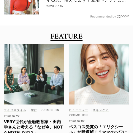
全部見せ
2026.07.07
Recommended by
FEATURE
ライフスタイル
|
旅行
ビューティー
|
スキンケア
2026.07.27
VERY世代が金融教育家・田内
2026.07.07
ベスコス受賞の「エリクシー
学さんと考える「なぜ今、NOT
ル」が最適解！？ママのシワに
A HOTELなの？」