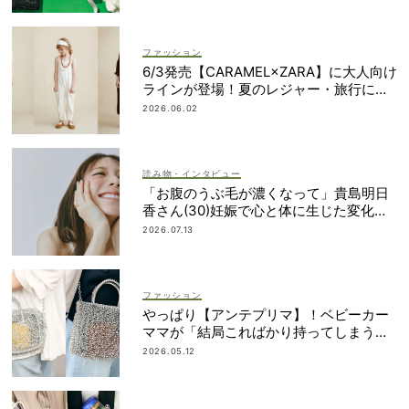
ファッション
6/3発売【CARAMEL×ZARA】に大人向け
ラインが登場！夏のレジャー・旅行にも
おすすめ
2026.06.02
読み物・インタビュー
「お腹のうぶ毛が濃くなって」貴島明日
香さん(30)妊娠で心と体に生じた変化も
「愛しいです」
2026.07.13
ファッション
やっぱり【アンテプリマ】！ベビーカー
ママが「結局こればかり持ってしまう」
納得の理由
2026.05.12