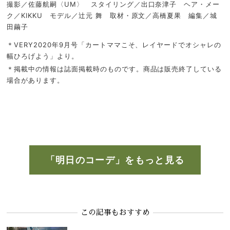
撮影／佐藤航嗣〈UM〉 スタイリング／出口奈津子 ヘア・メー
ク／KIKKU モデル／辻元 舞 取材・原文／高橋夏果 編集／城
田繭子
＊VERY2020年9月号「カートママこそ、レイヤードでオシャレの
幅ひろげよう」より。
＊掲載中の情報は誌面掲載時のものです。商品は販売終了している
場合があります。
「明日のコーデ」をもっと見る
この記事もおすすめ