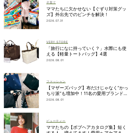
子育て
ママたちに欠かせない【ぐずり対策グッ
ズ】外出先でのピンチを解決！
2026.07.31
VERY STORE
「旅行になに持っていく？」水際にも使
える【軽量トートバッグ】4選
2026.08.01
ファッション
【マザーズバッグ】布だけじゃなく“かっ
ちり派”も増加中！11名の愛用ブランド
は？
2026.08.01
ビューティー
ママたちの【ボブヘアカタログ集】短く
する人、増えてます！愛用ヘアケアまで