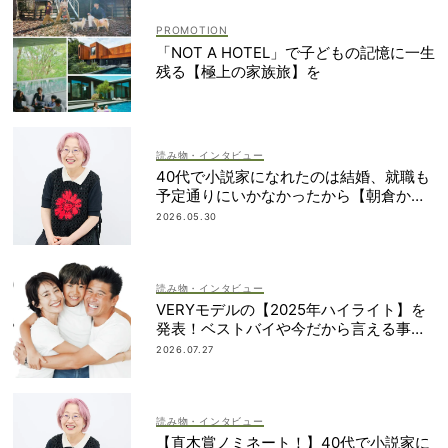
「NOT A HOTEL」で子どもの記憶に一生
残る【極上の家族旅】を
読み物・インタビュー
40代で小説家になれたのは結婚、就職も
予定通りにいかなかったから【朝倉かす
みさん】
2026.05.30
読み物・インタビュー
VERYモデルの【2025年ハイライト】を
発表！ベストバイや今だから言える事件
簿も大公開
2026.07.27
読み物・インタビュー
【直木賞ノミネート！】40代で小説家に