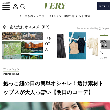
#一生ものジュエリー
#Tシャツ
#紫外線（UV）対策
今、あなたにオススメ〈PR〉
Recommended by
ファッション
「N
家で
OT
洗っ
A
てす
HO
ぐ着
2026
TEL
.08.0
られ
5
」で
る
ファッション
子ど
【真
2020.10.13
もの
夏の
記憶
抱っこ紐の日の簡単オシャレ！透け素材ト
アク
に一
ティ
ップスが大人っぽい【明日のコーデ】
生残
ブ
る
服】
【極
20
上の