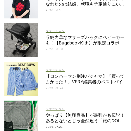
なれたのは結婚、就職も予定通りにいか
なかったから｜朝倉かすみさん
2026.06.15
ファッション
収納力◎なマザーズバッグにベビーカー
も！【Bugaboo×Kith】が限定コラボ
2026.06.30
ファッション
【ロンハーマン別注パジャマ】「買って
よかった！」VERY編集者のベストバイ
2026.06.25
ファッション
やっぱり【無印良品】が最強かも伝説！
あるとないとじゃ全然違う「旅のQOL爆
上げアイテム」
2026.07.23