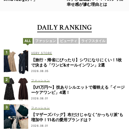
幸せ感が滲む理由とは
DAILY RANKING
ALL
ファッション
ビューティ
ライフスタイル
VERY STORE
【旅行・帰省にぴったり】シワになりにくい！1枚
で決まる「ワンピ&オールインワン」2選
2026.08.05
ファッション
【U1万円〜】技ありシルエットで着映える「イージ
ーケアワンピ」4選！
2026.08.01
ファッション
【マザーズバッグ】布だけじゃなく“かっちり派”も
増加中！11名の愛用ブランドは？
2026.08.01