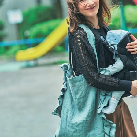
連
家族
発！
旅】
着心
を
地楽
ちん
で旅
行・
帰省
にも
◎