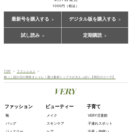
1000円（税込）
最新号を購入する
デジタル版を購入する
試し読み
定期購読
TOP
ファッション
抱っこ紐の日の簡単オシャレ！透け素材トップスが大人っぽい【明日のコーデ】
ファッション
ビューティー
子育て
靴
メイク
VERY児童館
バッグ
スキンケア
子連れスポット
ジュエリー
ヘア
出産・内祝い