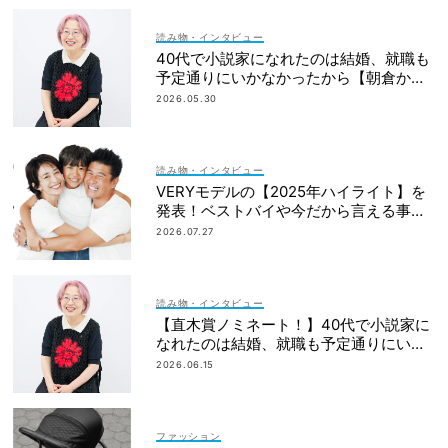
読み物・インタビュー
40代で小説家になれたのは結婚、就職も
予定通りにいかなかったから【朝倉かす
みさん】
2026.05.30
読み物・インタビュー
VERYモデルの【2025年ハイライト】を
発表！ベストバイや今だから言える事件
簿も大公開
2026.07.27
読み物・インタビュー
【直木賞ノミネート！】40代で小説家に
なれたのは結婚、就職も予定通りにいか
なかったから｜朝倉かすみさん
2026.06.15
ファッション