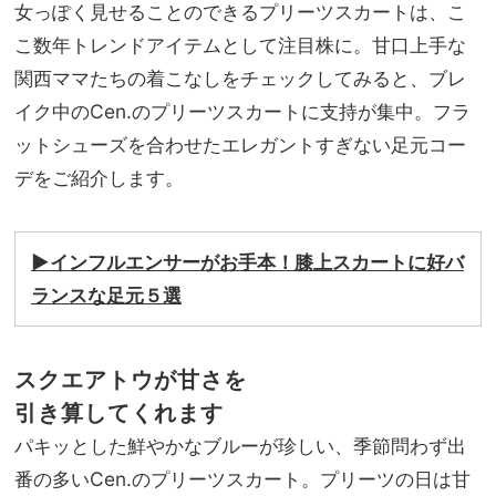
る夏
女っぽく見せることのできるプリーツスカートは、こ
家族
コー
旅】
こ数年トレンドアイテムとして注目株に。甘口上手な
デ7
を
関西ママたちの着こなしをチェックしてみると、ブレ
選
イク中のCen.のプリーツスカートに支持が集中。フラ
ットシューズを合わせたエレガントすぎない足元コー
デをご紹介します。
▶︎インフルエンサーがお手本！膝上スカートに好バ
ランスな足元５選
スクエアトウが甘さを
引き算してくれます
パキッとした鮮やかなブルーが珍しい、季節問わず出
番の多いCen.のプリーツスカート。プリーツの日は甘