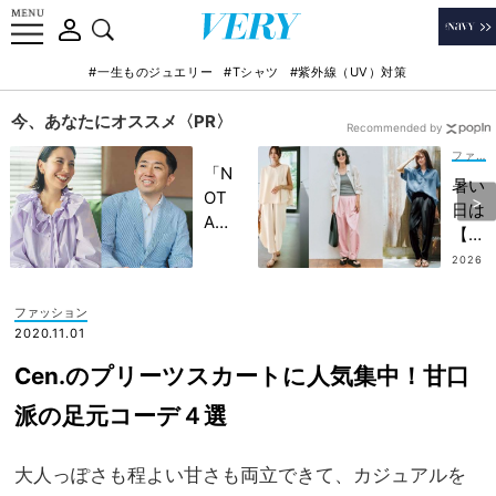
#一生ものジュエリー
#Tシャツ
#紫外線（UV）対策
今、あなたにオススメ〈PR〉
Recommended by
ファッション
「N
暑い
OT
日は
A
【イ
HO
ージ
2026
TEL
.08.0
ーパ
1
」で
ン
ファッション
子ど
ツ】
2020.11.01
もの
が楽
記憶
Cen.のプリーツスカートに人気集中！甘口
ち
に一
ん！
派の足元コーデ４選
生残
キレ
る
イ見
【極
大人っぽさも程よい甘さも両立できて、カジュアルを
えす
上の