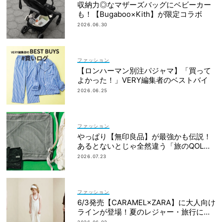
収納力◎なマザーズバッグにベビーカー
も！【Bugaboo×Kith】が限定コラボ
2026.06.30
ファッション
【ロンハーマン別注パジャマ】「買って
よかった！」VERY編集者のベストバイ
2026.06.25
ファッション
やっぱり【無印良品】が最強かも伝説！
あるとないとじゃ全然違う「旅のQOL爆
上げアイテム」
2026.07.23
ファッション
6/3発売【CARAMEL×ZARA】に大人向け
ラインが登場！夏のレジャー・旅行にも
おすすめ