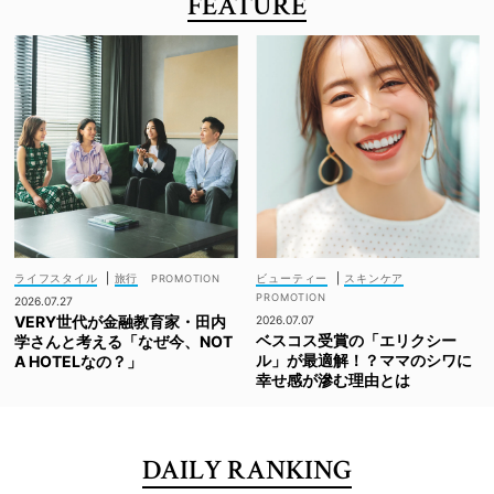
FEATURE
ライフスタイル
|
旅行
ビューティー
|
スキンケア
2026.07.27
VERY世代が金融教育家・田内
2026.07.07
ベスコス受賞の「エリクシー
学さんと考える「なぜ今、NOT
ル」が最適解！？ママのシワに
A HOTELなの？」
幸せ感が滲む理由とは
DAILY RANKING