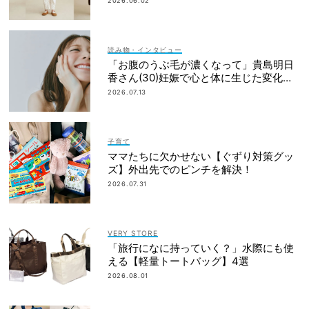
2026.06.02
読み物・インタビュー
「お腹のうぶ毛が濃くなって」貴島明日
香さん(30)妊娠で心と体に生じた変化も
「愛しいです」
2026.07.13
子育て
ママたちに欠かせない【ぐずり対策グッ
ズ】外出先でのピンチを解決！
2026.07.31
VERY STORE
「旅行になに持っていく？」水際にも使
える【軽量トートバッグ】4選
2026.08.01