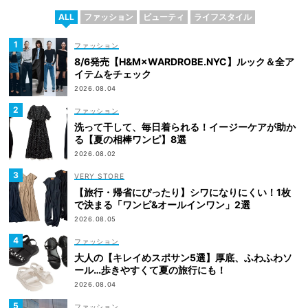
ALL
ファッション
ビューティ
ライフスタイル
ファッション
8/6発売【H&M×WARDROBE.NYC】ルック＆全ア
イテムをチェック
2026.08.04
ファッション
洗って干して、毎日着られる！イージーケアが助か
る【夏の相棒ワンピ】8選
2026.08.02
VERY STORE
【旅行・帰省にぴったり】シワになりにくい！1枚
で決まる「ワンピ&オールインワン」2選
2026.08.05
ファッション
大人の【キレイめスポサン5選】厚底、ふわふわソ
ール…歩きやすくて夏の旅行にも！
2026.08.04
ファッション