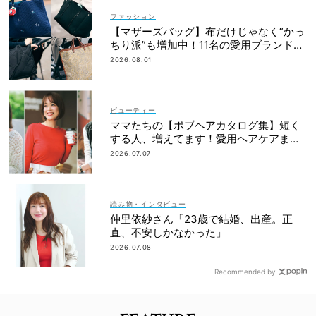
ファッション
【マザーズバッグ】布だけじゃなく“かっ
ちり派”も増加中！11名の愛用ブランド
は？
2026.08.01
ビューティー
ママたちの【ボブヘアカタログ集】短く
する人、増えてます！愛用ヘアケアまで
全部見せ
2026.07.07
読み物・インタビュー
仲里依紗さん「23歳で結婚、出産。正
直、不安しかなかった」
2026.07.08
Recommended by