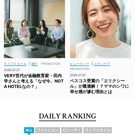
ライフスタイル
|
旅行
ビューティー
|
スキンケア
2026.07.27
VERY世代が金融教育家・田内
2026.07.07
ベスコス受賞の「エリクシー
学さんと考える「なぜ今、NOT
ル」が最適解！？ママのシワに
A HOTELなの？」
幸せ感が滲む理由とは
DAILY RANKING
ALL
ファッション
ビューティ
ライフスタイル