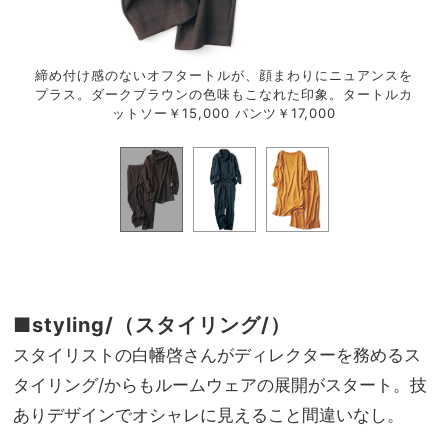
タード
締め付け感のないオフタートルが、顔まわりにニュアンスを
前は
ガリャ
プラス。ダークブラウンの色味もこなれた印象。タートルカ
ットソー￥15,000 パンツ￥17,000
■styling/（スタイリング/）
スタイリストの白幡啓さんがディレクターを務めるス
タイリング/からもルームウェアの展開がスタート。技
ありデザインでオシャレに見えること間違いなし。