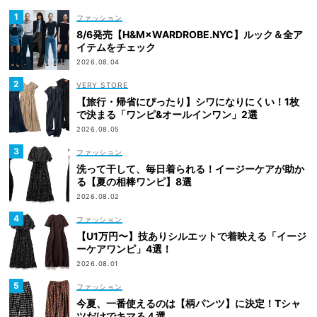
ファッション
8/6発売【H&M×WARDROBE.NYC】ルック＆全ア
イテムをチェック
2026.08.04
VERY STORE
【旅行・帰省にぴったり】シワになりにくい！1枚
で決まる「ワンピ&オールインワン」2選
2026.08.05
ファッション
洗って干して、毎日着られる！イージーケアが助か
る【夏の相棒ワンピ】8選
2026.08.02
ファッション
【U1万円〜】技ありシルエットで着映える「イージ
ーケアワンピ」4選！
2026.08.01
ファッション
今夏、一番使えるのは【柄パンツ】に決定！Tシャ
ツだけでキマる４選