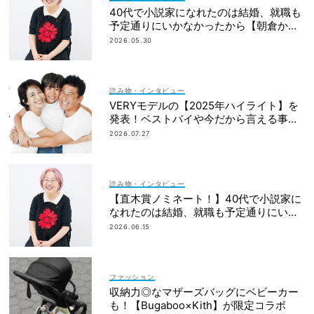
40代で小説家になれたのは結婚、就職も
予定通りにいかなかったから【朝倉かす
みさん】
2026.05.30
読み物・インタビュー
VERYモデルの【2025年ハイライト】を
発表！ベストバイや今だから言える事件
簿も大公開
2026.07.27
読み物・インタビュー
【直木賞ノミネート！】40代で小説家に
なれたのは結婚、就職も予定通りにいか
なかったから｜朝倉かすみさん
2026.06.15
ファッション
収納力◎なマザーズバッグにベビーカー
も！【Bugaboo×Kith】が限定コラボ