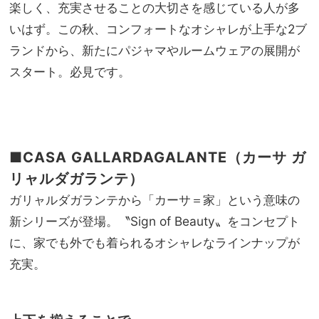
ーデ
楽しく、充実させることの大切さを感じている人が多
家族
0
旅】
いはず。この秋、コンフォートなオシャレが上手な2ブ
秒”
を
ランドから、新たにパジャマやルームウェアの展開が
のワ
ン
スタート。必見です。
ピ、
セッ
トア
ップ
etc.
■CASA GALLARDAGALANTE（カーサ ガ
リャルダガランテ）
ガリャルダガランテから「カーサ＝家」という意味の
新シリーズが登場。〝Sign of Beauty〟をコンセプト
に、家でも外でも着られるオシャレなラインナップが
充実。