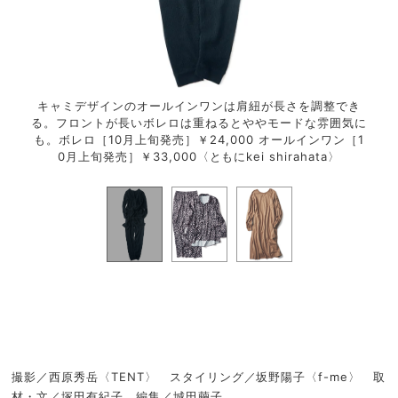
ピー
キャミデザインのオールインワンは肩紐が長さを調整でき
サテ
00
る。フロントが長いボレロは重ねるとややモードな雰囲気に
の女
店）
も。ボレロ［10月上旬発売］￥24,000 オールインワン［1
0月上旬発売］￥33,000〈ともにkei shirahata〉
撮影／西原秀岳〈TENT〉 スタイリング／坂野陽子〈f-me〉 取
材・文／塚田有紀子 編集／城田繭子