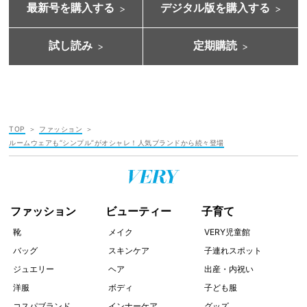
最新号を購入する
デジタル版を購入する
試し読み
定期購読
TOP
ファッション
ルームウェアも“シンプル”がオシャレ！人気ブランドから続々登場
ファッション
ビューティー
子育て
靴
メイク
VERY児童館
バッグ
スキンケア
子連れスポット
ジュエリー
ヘア
出産・内祝い
洋服
ボディ
子ども服
コスパブランド
インナーケア
グッズ