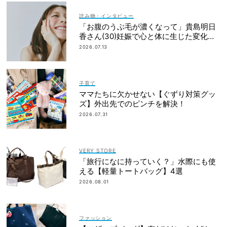
読み物・インタビュー
「お腹のうぶ毛が濃くなって」貴島明日
香さん(30)妊娠で心と体に生じた変化も
「愛しいです」
2026.07.13
子育て
ママたちに欠かせない【ぐずり対策グッ
ズ】外出先でのピンチを解決！
2026.07.31
VERY STORE
「旅行になに持っていく？」水際にも使
える【軽量トートバッグ】4選
2026.08.01
ファッション