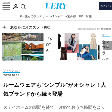
#一生ものジュエリー
#Tシャツ
#紫外線（UV）対策
今、あなたにオススメ〈PR〉
Recommended by
ファッション
「N
全マ
OT
マを
A
ラク
HO
にす
2026
TEL
.08.0
る
5
」で
【イ
ファッション
子ど
ージ
2020.10.18
もの
ーケ
記憶
ルームウェアも“シンプル”がオシャレ！人
ア
に一
服】
気ブランドから続々登場
生残
図
る
鑑！
【極
ステイホームの期間を経て、改めておうち時間をより
“コ
上の