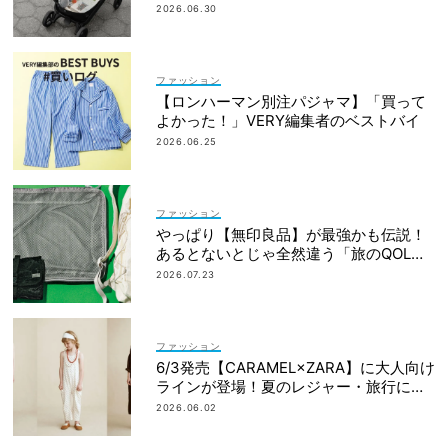
2026.06.30
ファッション
【ロンハーマン別注パジャマ】「買って
よかった！」VERY編集者のベストバイ
2026.06.25
ファッション
やっぱり【無印良品】が最強かも伝説！
あるとないとじゃ全然違う「旅のQOL爆
上げアイテム」
2026.07.23
ファッション
6/3発売【CARAMEL×ZARA】に大人向け
ラインが登場！夏のレジャー・旅行にも
おすすめ
2026.06.02