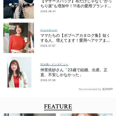
【マザーズバッグ】布だけじゃなく“かっ
ちり派”も増加中！11名の愛用ブランド
は？
2026.08.01
ビューティー
ママたちの【ボブヘアカタログ集】短く
する人、増えてます！愛用ヘアケアまで
全部見せ
2026.07.07
読み物・インタビュー
仲里依紗さん「23歳で結婚、出産。正
直、不安しかなかった」
2026.07.08
Recommended by
FEATURE