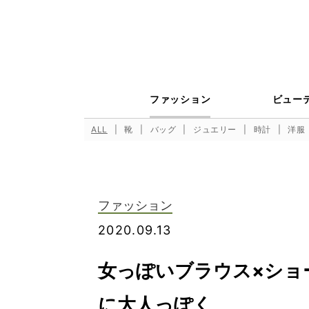
ファッション
ビュー
ALL
靴
バッグ
ジュエリー
時計
洋服
ファッション
2020.09.13
女っぽいブラウス×ショ
に大人っぽく