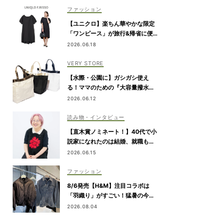
ファッション
【ユニクロ】楽ちん華やかな限定
「ワンピース」が旅行&帰省に便
利！6/19発売
2026.06.18
VERY STORE
【水際・公園に】ガシガシ使え
る！ママのための『大容量撥水ト
ート』
2026.06.12
読み物・インタビュー
【直木賞ノミネート！】40代で小
説家になれたのは結婚、就職も予
定通りにいかなかったから｜朝倉
2026.06.15
かすみさん
ファッション
8/6発売【H&M】注目コラボは
「羽織り」がすごい！猛暑の今か
ら狙うべき完売必至アイテム
2026.08.04