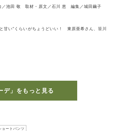
力／池田 敬 取材・原文／石川 恵 編集／城田繭子
ょっと甘い”くらいがちょうどいい！ 東原亜希さん、笹川
。
ーデ」をもっと見る
ショートパンツ