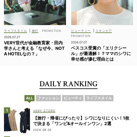
ライフスタイル
|
旅行
ビューティー
|
スキンケア
2026.07.27
VERY世代が金融教育家・田内
2026.07.07
ベスコス受賞の「エリクシー
学さんと考える「なぜ今、NOT
ル」が最適解！？ママのシワに
A HOTELなの？」
幸せ感が滲む理由とは
DAILY RANKING
ALL
ファッション
ビューティ
ライフスタイル
VERY STORE
【旅行・帰省にぴったり】シワになりにくい！1枚
で決まる「ワンピ&オールインワン」2選
2026.08.05