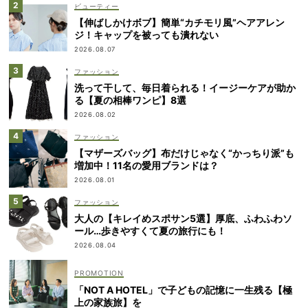
ビューティー
【伸ばしかけボブ】簡単“カチモリ風”ヘアアレン
ジ！キャップを被っても潰れない
2026.08.07
ファッション
洗って干して、毎日着られる！イージーケアが助か
る【夏の相棒ワンピ】8選
2026.08.02
ファッション
【マザーズバッグ】布だけじゃなく“かっちり派”も
増加中！11名の愛用ブランドは？
2026.08.01
ファッション
大人の【キレイめスポサン5選】厚底、ふわふわソ
ール…歩きやすくて夏の旅行にも！
2026.08.04
「NOT A HOTEL」で子どもの記憶に一生残る【極
上の家族旅】を