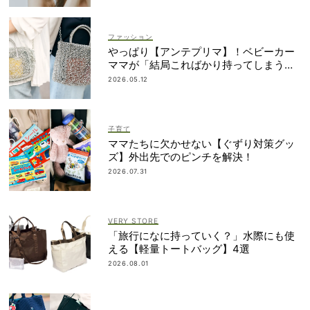
ファッション
やっぱり【アンテプリマ】！ベビーカー
ママが「結局こればかり持ってしまう」
納得の理由
2026.05.12
子育て
ママたちに欠かせない【ぐずり対策グッ
ズ】外出先でのピンチを解決！
2026.07.31
VERY STORE
「旅行になに持っていく？」水際にも使
える【軽量トートバッグ】4選
2026.08.01