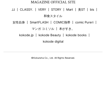
MAGAZINE OFFICIAL SITE
JJ
CLASSY.
VERY
STORY
Mart
美ST
bis
和食スタイル
女性自身
SmartFLASH
COMIC熱帯
comic Pureri
マンガ コミソル
本がすき。
kokode.jp
kokode Beauty
kokode books
kokode digital
©Kobunsha Co., Ltd. All Rights Reserved.