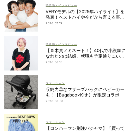
読み物・インタビュー
VERYモデルの【2025年ハイライト】を
発表！ベストバイや今だから言える事件
簿も大公開
2026.07.27
読み物・インタビュー
【直木賞ノミネート！】40代で小説家に
なれたのは結婚、就職も予定通りにいか
なかったから｜朝倉かすみさん
2026.06.15
ファッション
収納力◎なマザーズバッグにベビーカー
も！【Bugaboo×Kith】が限定コラボ
2026.06.30
ファッション
【ロンハーマン別注パジャマ】「買って