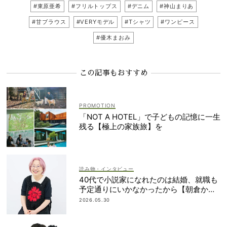
#東原亜希
#フリルトップス
#デニム
#神山まりあ
#甘ブラウス
#VERYモデル
#Tシャツ
#ワンピース
#優木まおみ
この記事もおすすめ
「NOT A HOTEL」で子どもの記憶に一生
残る【極上の家族旅】を
読み物・インタビュー
40代で小説家になれたのは結婚、就職も
予定通りにいかなかったから【朝倉かす
みさん】
2026.05.30