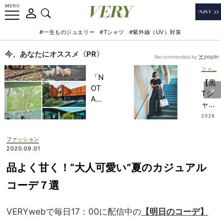
#一生ものジュエリー
#Tシャツ
#紫外線（UV）対策
今、あなたにオススメ〈PR〉
Recommended by
ファッション
「N
【黒
OT
Tシ
A
ャ
HO
ツ】
2026
TEL
.07.3
×ワ
1
」で
イド
ファッション
子ど
パン
2020.09.01
もの
ツで
記憶
品よく甘く！“大人可愛い”夏のカジュアル
洗練
に一
度
コーデ７選
生残
UP
る
！き
【極
VERYwebで毎日17：00に配信中の
【明日のコーデ】
ちん
上の