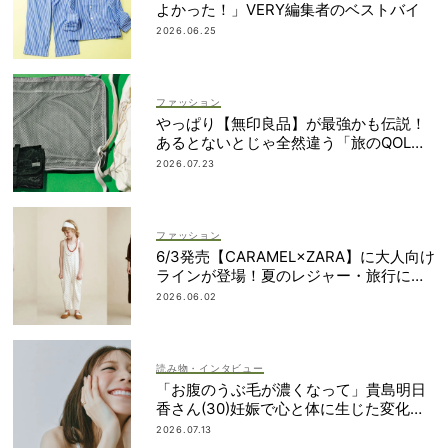
よかった！」VERY編集者のベストバイ
2026.06.25
ファッション
やっぱり【無印良品】が最強かも伝説！
あるとないとじゃ全然違う「旅のQOL爆
上げアイテム」
2026.07.23
ファッション
6/3発売【CARAMEL×ZARA】に大人向け
ラインが登場！夏のレジャー・旅行にも
おすすめ
2026.06.02
読み物・インタビュー
「お腹のうぶ毛が濃くなって」貴島明日
香さん(30)妊娠で心と体に生じた変化も
「愛しいです」
2026.07.13