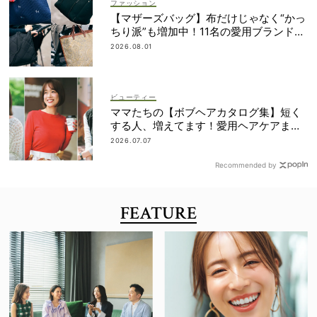
ファッション
【マザーズバッグ】布だけじゃなく“かっ
ちり派”も増加中！11名の愛用ブランド
は？
2026.08.01
ビューティー
ママたちの【ボブヘアカタログ集】短く
する人、増えてます！愛用ヘアケアまで
全部見せ
2026.07.07
Recommended by
FEATURE