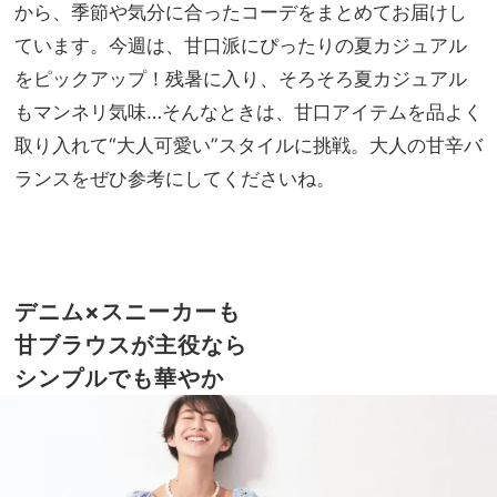
と見
から、季節や気分に合ったコーデをまとめてお届けし
家族
え＆
旅】
ています。今週は、甘口派にぴったりの夏カジュアル
自分
を
をピックアップ！残暑に入り、そろそろ夏カジュアル
らし
さを
もマンネリ気味…そんなときは、甘口アイテムを品よく
両立
取り入れて“大人可愛い”スタイルに挑戦。大人の甘辛バ
ランスをぜひ参考にしてくださいね。
デニム×スニーカーも
甘ブラウスが主役なら
シンプルでも華やか