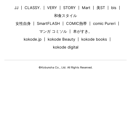
JJ
CLASSY.
VERY
STORY
Mart
美ST
bis
和食スタイル
女性自身
SmartFLASH
COMIC熱帯
comic Pureri
マンガ コミソル
本がすき。
kokode.jp
kokode Beauty
kokode books
kokode digital
©Kobunsha Co., Ltd. All Rights Reserved.