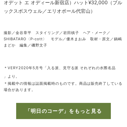
オデット エ オディール新宿店）ハット¥32,000（ブル
ックスボスウェル／エリオポール代官山）
撮影／金谷章平 スタイリング／岩田槙子 ヘア・メーク／
SHIBATARO〈P-cott〉 モデル／優木まおみ 取材・原文／鍋嶋
まどか 編集／磯野文子
＊VERY2020年5月号「入る派、見守る派 それぞれの水際名品
」より。
＊掲載中の情報は誌面掲載時のものです。商品は販売終了している
場合があります。
「明日のコーデ」をもっと見る