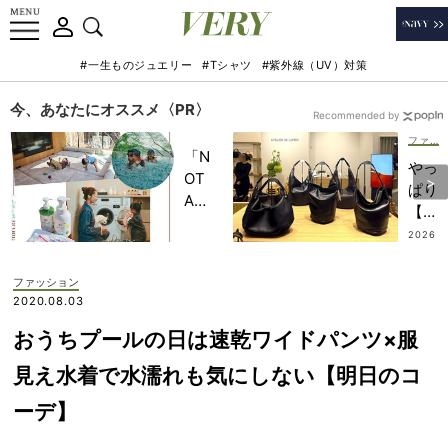
#一生ものジュエリー
#Tシャツ
#紫外線（UV）対策
今、あなたにオススメ〈PR〉
Recommended by
ファッション
「N
やっ
OT
ぱり
A
【黒
HO
トー
2026
TEL
.07.13
ト】
」で
がオ
ファッション
子ど
ンオ
2020.08.03
もの
フ使
記憶
おうちプールの日は速乾ワイドパンツ×服
え
に一
る！
見え水着で水濡れも気にしない【明日のコ
生残
注目
る
ーデ】
「韓
【極
国ブ
上の