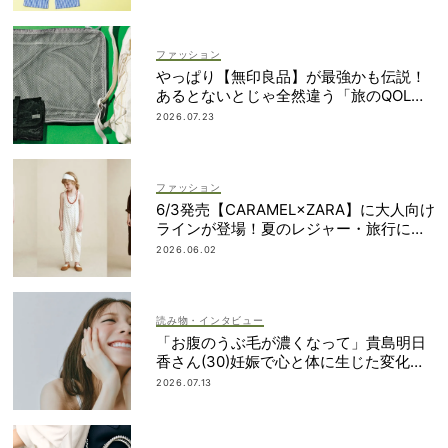
ファッション
やっぱり【無印良品】が最強かも伝説！
あるとないとじゃ全然違う「旅のQOL爆
上げアイテム」
2026.07.23
ファッション
6/3発売【CARAMEL×ZARA】に大人向け
ラインが登場！夏のレジャー・旅行にも
おすすめ
2026.06.02
読み物・インタビュー
「お腹のうぶ毛が濃くなって」貴島明日
香さん(30)妊娠で心と体に生じた変化も
「愛しいです」
2026.07.13