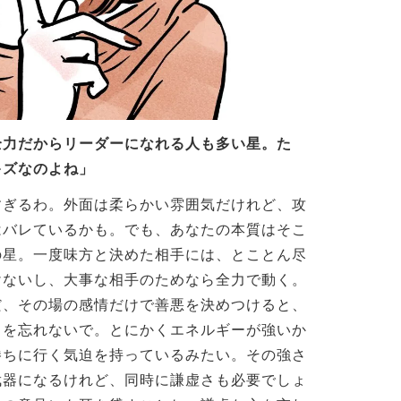
全力だからリーダーになれる人も多い星。た
キズなのよね」
すぎるわ。外面は柔らかい雰囲気だけれど、攻
はバレているかも。でも、あなたの本質はそこ
の星。一度味方と決めた相手には、とことん尽
けないし、大事な相手のためなら全力で動く。
だ、その場の感情だけで善悪を決めつけると、
とを忘れないで。とにかくエネルギーが強いか
勝ちに行く気迫を持っているみたい。その強さ
武器になるけれど、同時に謙虚さも必要でしょ