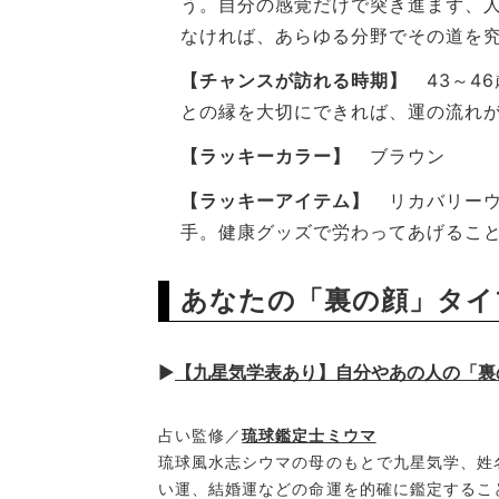
う。自分の感覚だけで突き進まず、
なければ、あらゆる分野でその道を
【チャンスが訪れる時期】
43～46
との縁を大切にできれば、運の流れ
【ラッキーカラー】
ブラウン
【ラッキーアイテム】
リカバリーウ
手。健康グッズで労わってあげるこ
あなたの「裏の顔」タイ
▶
【九星気学表あり】自分やあの人の「裏
占い監修／
琉球鑑定士ミウマ
琉球風水志シウマの母のもとで九星気学、姓
い運、結婚運などの命運を的確に鑑定するこ