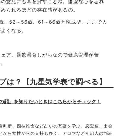
人の意見にも耳を貸すことね。謙虚な心を忘れ
究められるほどの存在感があるの。
歳、52～56歳、61～66歳と晩成型。ここで人
がよくなる。
ェア。暴飲暴食しがちなので健康管理が苦
と。
プは？【九星気学表で調べる】
の顔」を知りたいときはこちらからチェック！
名判断、四柱推命など占いの基礎を学ぶ。恋愛運、出会
とから女性からの支持も多く、アロマなどその人の悩み