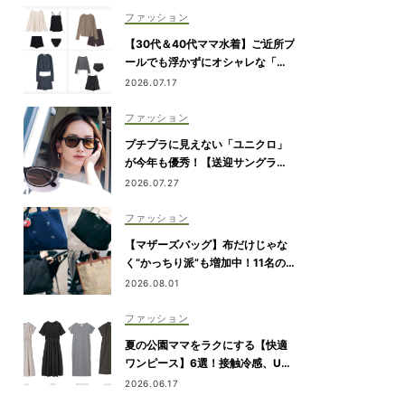
ファッション
【30代＆40代ママ水着】ご近所プ
ールでも浮かずにオシャレな「ラ
ッシュガード＆ショートパンツセ
2026.07.17
ット」6選！
ファッション
プチプラに見えない「ユニクロ」
が今年も優秀！【送迎サングラ
ス】のトレンドは“黒”のフレーム
2026.07.27
ファッション
【マザーズバッグ】布だけじゃな
く“かっちり派”も増加中！11名の
愛用ブランドは？
2026.08.01
ファッション
夏の公園ママをラクにする【快適
ワンピース】6選！接触冷感、UV
カット機能付きも
2026.06.17