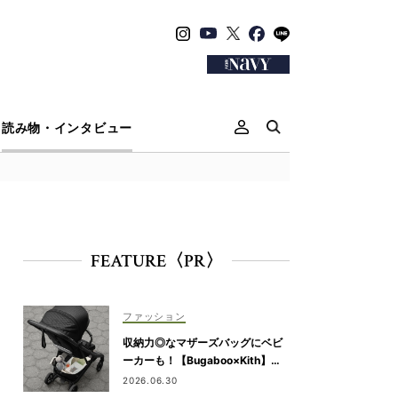
読み物・インタビュー
FEATURE〈PR〉
ファッション
収納力◎なマザーズバッグにベビ
ーカーも！【Bugaboo×Kith】が
限定コラボ
2026.06.30