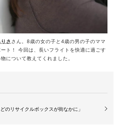
ありさ
さん。
8
歳の女の子と
4
歳の男の子のママ
ート！ 今回は、長いフライトを快適に過ごす
い物について教えてくれました。
などのリサイクルボックスが街なかに」